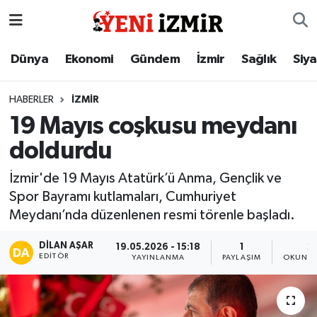
Dünya
İzmir Nöbetçi Eczaneler
Dünya
Ekonomi
Gündem
İzmir
Sağlık
Siy
Ekonomi
İzmir Hava Durumu
HABERLER
İZMIR
19 Mayıs coşkusu meydanı
Gündem
İzmir Namaz Vakitleri
doldurdu
İzmir
İzmir Trafik Yoğunluk Haritası
İzmir'de 19 Mayıs Atatürk’ü Anma, Gençlik ve
Spor Bayramı kutlamaları, Cumhuriyet
Sağlık
Süper Lig Puan Durumu ve Fikstür
Meydanı’nda düzenlenen resmi törenle başladı.
Siyaset
Tüm Manşetler
DILAN AŞAR
19.05.2026 - 15:18
1
2
EDITÖR
YAYINLANMA
PAYLAŞIM
OKUNMA
Magazin
Son Dakika Haberleri
Resmi İlanlar
Haber Arşivi