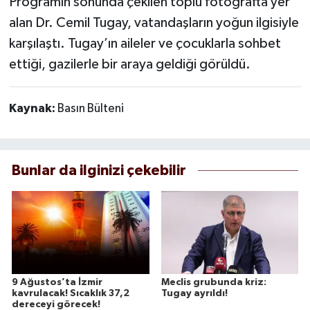
Programın sonunda çekilen toplu fotoğrafta yer
alan Dr. Cemil Tugay, vatandaşların yoğun ilgisiyle
karşılaştı. Tugay’ın aileler ve çocuklarla sohbet
ettiği, gazilerle bir araya geldiği görüldü.
Kaynak:
Basın Bülteni
Bunlar da ilginizi çekebilir
9 Ağustos’ta İzmir
Meclis grubunda kriz:
kavrulacak! Sıcaklık 37,2
Tugay ayrıldı!
dereceyi görecek!