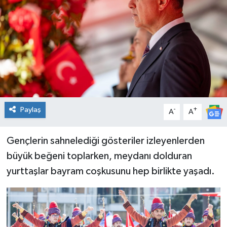
Spor
Teknoloji
Tatil ve Seyahat
Çevre
Paylaş
-
+
A
A
Okul Gazetesi
Gençlerin sahnelediği gösteriler izleyenlerden
büyük beğeni toplarken, meydanı dolduran
yurttaşlar bayram coşkusunu hep birlikte yaşadı.