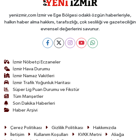
yeniizmir,com İzmir ve Ege Bölgesi odaklı özgün haberleriyle,
halkın haber alma hakkını, tarafsızlığı, çok sesliliği ve gazeteciliğin
evrensel değerlerini savunur.
İzmir Nöbetçi Eczaneler
İzmir Hava Durumu
İzmir Namaz Vakitleri
İzmir Trafik Yoğunluk Haritası
Süper Lig Puan Durumu ve Fikstür
Tüm Manşetler
Son Dakika Haberleri
Haber Arşivi
Çerez Politikası
Gizlilik Politikası
Hakkımızda
İletişim
Kullanım Koşulları
KVKK Metni
Aliağa