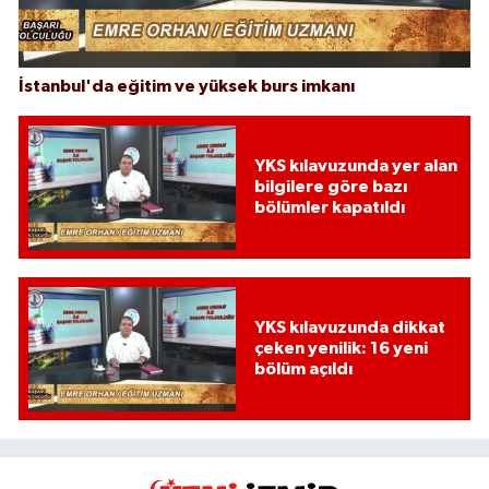
İstanbul'da eğitim ve yüksek burs imkanı
YKS kılavuzunda yer alan
bilgilere göre bazı
bölümler kapatıldı
YKS kılavuzunda dikkat
çeken yenilik: 16 yeni
bölüm açıldı