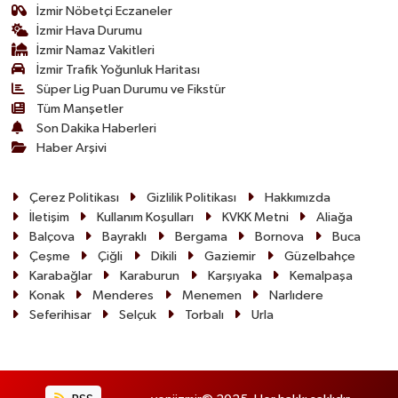
İzmir Nöbetçi Eczaneler
İzmir Hava Durumu
İzmir Namaz Vakitleri
İzmir Trafik Yoğunluk Haritası
Süper Lig Puan Durumu ve Fikstür
Tüm Manşetler
Son Dakika Haberleri
Haber Arşivi
Çerez Politikası
Gizlilik Politikası
Hakkımızda
İletişim
Kullanım Koşulları
KVKK Metni
Aliağa
Balçova
Bayraklı
Bergama
Bornova
Buca
Çeşme
Çiğli
Dikili
Gaziemir
Güzelbahçe
Karabağlar
Karaburun
Karşıyaka
Kemalpaşa
Konak
Menderes
Menemen
Narlıdere
Seferihisar
Selçuk
Torbalı
Urla