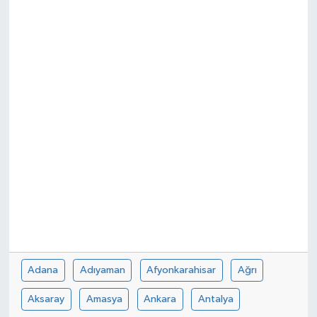
Spor
Teknoloji
Tatil ve Seyahat
Çevre
Okul Gazetesi
Adana
Adıyaman
Afyonkarahisar
Ağrı
Aksaray
Amasya
Ankara
Antalya