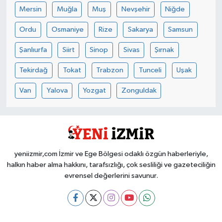
Mersin
Muğla
Muş
Nevşehir
Niğde
Ordu
Osmaniye
Rize
Sakarya
Samsun
Şanlıurfa
Siirt
Sinop
Sivas
Şırnak
Tekirdağ
Tokat
Trabzon
Tunceli
Uşak
Van
Yalova
Yozgat
Zonguldak
yeniizmir,com İzmir ve Ege Bölgesi odaklı özgün haberleriyle,
halkın haber alma hakkını, tarafsızlığı, çok sesliliği ve gazeteciliğin
evrensel değerlerini savunur.