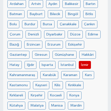
Ardahan
Artvin
Aydın
Balıkesir
Bartın
Batman
Bayburt
Bilecik
Bingöl
Bitlis
Bolu
Burdur
Bursa
Çanakkale
Çankırı
Çorum
Denizli
Diyarbakır
Düzce
Edirne
Elazığ
Erzincan
Erzurum
Eskişehir
Gaziantep
Giresun
Gümüşhane
Hakkâri
Hatay
Iğdır
Isparta
İstanbul
İzmir
Kahramanmaraş
Karabük
Karaman
Kars
Kastamonu
Kayseri
Kilis
Kırıkkale
Kırklareli
Kırşehir
Kocaeli
Konya
Kütahya
Malatya
Manisa
Mardin