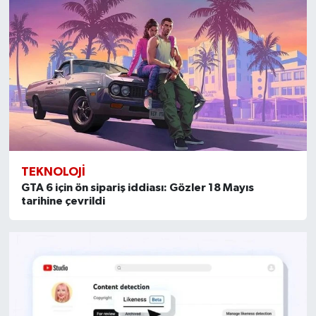
TEKNOLOJI
GTA 6 için ön sipariş iddiası: Gözler 18 Mayıs
tarihine çevrildi