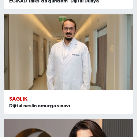
EGİKAD Talks’da gündem ‘Dijital Dünya’
SAĞLIK
Dijital neslin omurga sınavı