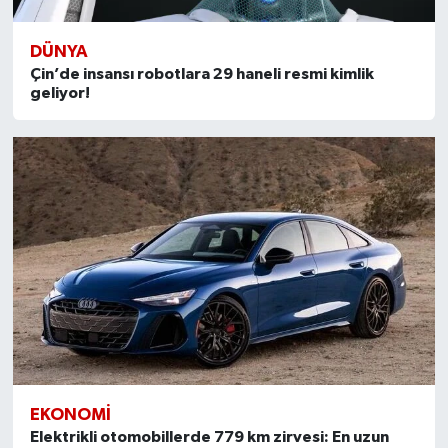
DÜNYA
Çin’de insansı robotlara 29 haneli resmi kimlik
geliyor!
EKONOMI
Elektrikli otomobillerde 779 km zirvesi: En uzun