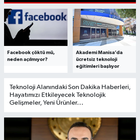
1
2
3
4
5
6
7
8
9
10
11
12
13
Spor
Teknoloji
Tatil ve Seyahat
Facebook çöktü mü,
Akademi Manisa’da
Çevre
neden açılmıyor?
ücretsiz teknoloji
eğitimleri başlıyor
Okul Gazetesi
Teknoloji Alanındaki Son Dakika Haberleri,
Hayatımızı Etkileyecek Teknolojik
Gelişmeler, Yeni Ürünler...