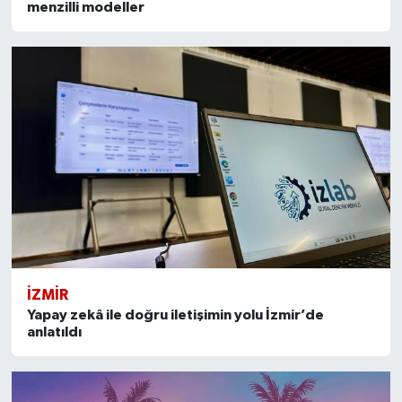
menzilli modeller
İZMIR
Yapay zekâ ile doğru iletişimin yolu İzmir’de
anlatıldı