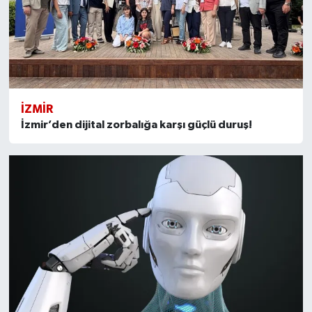
İZMIR
İzmir’den dijital zorbalığa karşı güçlü duruş!