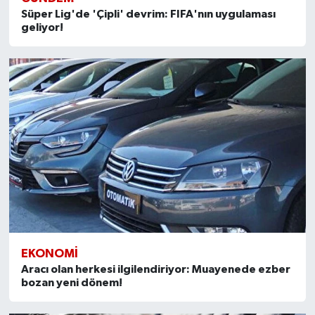
Süper Lig'de 'Çipli' devrim: FIFA'nın uygulaması
geliyor!
EKONOMI
Aracı olan herkesi ilgilendiriyor: Muayenede ezber
bozan yeni dönem!