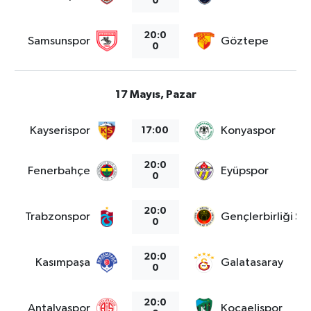
0
20:0
Samsunspor
Göztepe
0
17 Mayıs, Pazar
Kayserispor
Konyaspor
17:00
20:0
Fenerbahçe
Eyüpspor
0
20:0
Trabzonspor
Gençlerbirliği S.K
0
20:0
Kasımpaşa
Galatasaray
0
20:0
Antalyaspor
Kocaelispor