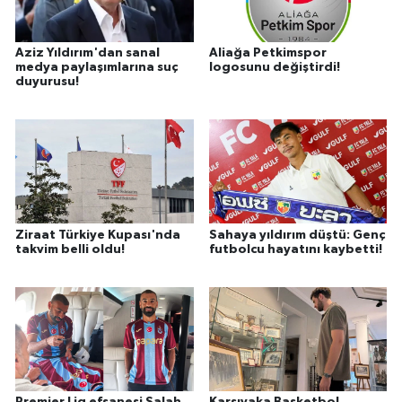
Aziz Yıldırım'dan sanal
Aliağa Petkimspor
medya paylaşımlarına suç
logosunu değiştirdi!
duyurusu!
Ziraat Türkiye Kupası'nda
Sahaya yıldırım düştü: Genç
takvim belli oldu!
futbolcu hayatını kaybetti!