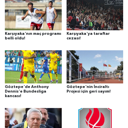
Karşıyaka'nın maç programı
Karşıyaka'ya taraftar
belli oldu!
cezası!
Göztepe'de Anthony
Göztepe'nin İnciraltı
Dennis'e Bundesliga
Projesi için geri sayım!
kancası!