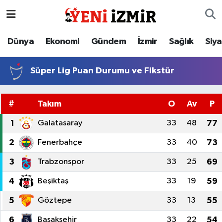
Dünya
İzmir Nöbetçi Eczaneler
Dünya
Ekonomi
Gündem
İzmir
Sağlık
Siy
Ekonomi
İzmir Hava Durumu
Süper Lig Puan Durumu ve Fikstür
Gündem
İzmir Namaz Vakitleri
#
Takım
O
Av
P
İzmir
İzmir Trafik Yoğunluk Haritası
1
Galatasaray
33
48
77
Sağlık
Süper Lig Puan Durumu ve Fikstür
2
Fenerbahçe
33
40
73
3
Trabzonspor
33
25
69
Siyaset
Tüm Manşetler
4
Beşiktaş
33
19
59
Magazin
Son Dakika Haberleri
5
Göztepe
33
13
55
Resmi İlanlar
Haber Arşivi
6
Başakşehir
33
22
54