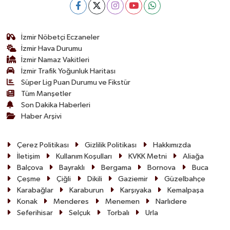
İzmir Nöbetçi Eczaneler
İzmir Hava Durumu
İzmir Namaz Vakitleri
İzmir Trafik Yoğunluk Haritası
Süper Lig Puan Durumu ve Fikstür
Tüm Manşetler
Son Dakika Haberleri
Haber Arşivi
Çerez Politikası
Gizlilik Politikası
Hakkımızda
İletişim
Kullanım Koşulları
KVKK Metni
Aliağa
Balçova
Bayraklı
Bergama
Bornova
Buca
Çeşme
Çiğli
Dikili
Gaziemir
Güzelbahçe
Karabağlar
Karaburun
Karşıyaka
Kemalpaşa
Konak
Menderes
Menemen
Narlıdere
Seferihisar
Selçuk
Torbalı
Urla