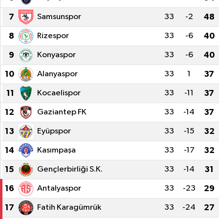
7
Samsunspor
33
-2
48
Spor
8
Rizespor
33
-6
40
Teknoloji
9
Konyaspor
33
-6
40
Tatil ve Seyahat
10
Alanyaspor
33
1
37
Çevre
11
Kocaelispor
33
-11
37
12
Gaziantep FK
33
-14
37
Okul Gazetesi
13
Eyüpspor
33
-15
32
14
Kasımpaşa
33
-17
32
15
Gençlerbirliği S.K.
33
-14
31
16
Antalyaspor
33
-23
29
17
Fatih Karagümrük
33
-24
27