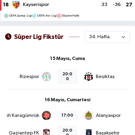
18
Kayserispor
33
-36
27
UEFA Şamp. Ligi
UEFA Avr. Ligi
Düşme Hattı
Süper Lig Fikstür
15 Mayıs, Cuma
20:0
Rizespor
Beşiktaş
0
16 Mayıs, Cumartesi
Fatih Karagümrük
Alanyaspor
17:00
20:0
Gaziantep FK
Başakşehir