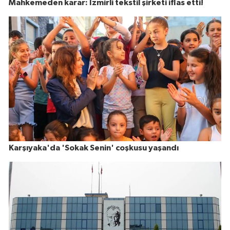
Mahkemeden karar: İzmirli tekstil şirketi iflas etti!
Karşıyaka'da 'Sokak Senin' coşkusu yaşandı