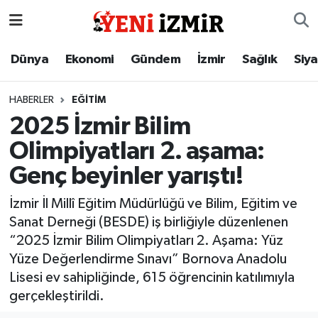
Dünya
İzmir Nöbetçi Eczaneler
Dünya
Ekonomi
Gündem
İzmir
Sağlık
Siy
Ekonomi
İzmir Hava Durumu
HABERLER
EĞITIM
2025 İzmir Bilim
Gündem
İzmir Namaz Vakitleri
Olimpiyatları 2. aşama:
İzmir
İzmir Trafik Yoğunluk Haritası
Genç beyinler yarıştı!
Sağlık
Süper Lig Puan Durumu ve Fikstür
İzmir İl Millî Eğitim Müdürlüğü ve Bilim, Eğitim ve
Sanat Derneği (BESDE) iş birliğiyle düzenlenen
Siyaset
Tüm Manşetler
“2025 İzmir Bilim Olimpiyatları 2. Aşama: Yüz
Yüze Değerlendirme Sınavı” Bornova Anadolu
Magazin
Son Dakika Haberleri
Lisesi ev sahipliğinde, 615 öğrencinin katılımıyla
gerçekleştirildi.
Resmi İlanlar
Haber Arşivi