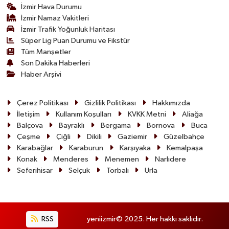
İzmir Hava Durumu
İzmir Namaz Vakitleri
İzmir Trafik Yoğunluk Haritası
Süper Lig Puan Durumu ve Fikstür
Tüm Manşetler
Son Dakika Haberleri
Haber Arşivi
Çerez Politikası
Gizlilik Politikası
Hakkımızda
İletişim
Kullanım Koşulları
KVKK Metni
Aliağa
Balçova
Bayraklı
Bergama
Bornova
Buca
Çeşme
Çiğli
Dikili
Gaziemir
Güzelbahçe
Karabağlar
Karaburun
Karşıyaka
Kemalpaşa
Konak
Menderes
Menemen
Narlıdere
Seferihisar
Selçuk
Torbalı
Urla
RSS
yeniizmir© 2025. Her hakkı saklıdır.