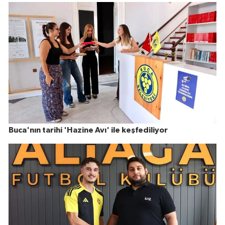
Buca'nın tarihi 'Hazine Avı' ile keşfediliyor