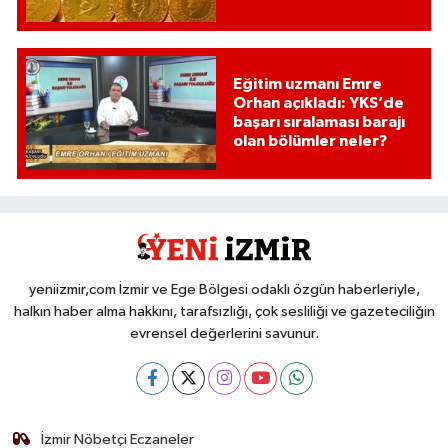
Eğitim uzmanı Emre
Orhan açıkladı: YKS’de
başarı sıralaması barajı
olan bölümler neler?
yeniizmir,com İzmir ve Ege Bölgesi odaklı özgün haberleriyle,
halkın haber alma hakkını, tarafsızlığı, çok sesliliği ve gazeteciliğin
evrensel değerlerini savunur.
İzmir Nöbetçi Eczaneler