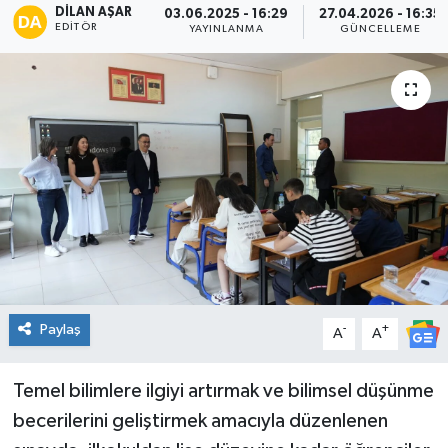
DILAN AŞAR
03.06.2025 - 16:29
27.04.2026 - 16:35
EDITÖR
YAYINLANMA
GÜNCELLEME
Spor
Teknoloji
Tatil ve Seyahat
Çevre
Okul Gazetesi
Paylaş
-
+
A
A
Temel bilimlere ilgiyi artırmak ve bilimsel düşünme
becerilerini geliştirmek amacıyla düzenlenen