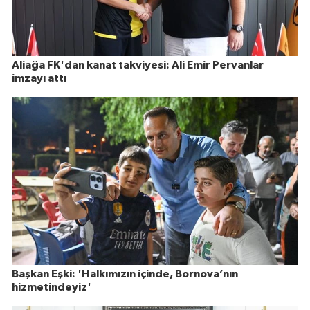
Aliağa FK'dan kanat takviyesi: Ali Emir Pervanlar
imzayı attı
Başkan Eşki: 'Halkımızın içinde, Bornova’nın
hizmetindeyiz'