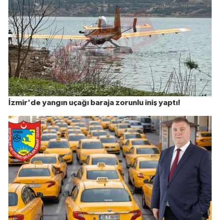
İzmir'de yangın uçağı baraja zorunlu iniş yaptı!