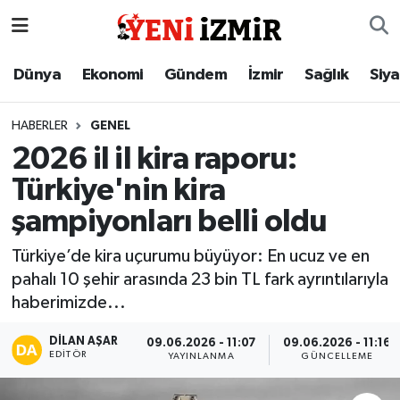
Dünya
İzmir Nöbetçi Eczaneler
Dünya
Ekonomi
Gündem
İzmir
Sağlık
Siy
Ekonomi
İzmir Hava Durumu
HABERLER
GENEL
2026 il il kira raporu:
Gündem
İzmir Namaz Vakitleri
Türkiye'nin kira
İzmir
İzmir Trafik Yoğunluk Haritası
şampiyonları belli oldu
Sağlık
Süper Lig Puan Durumu ve Fikstür
Türkiye’de kira uçurumu büyüyor: En ucuz ve en
pahalı 10 şehir arasında 23 bin TL fark ayrıntılarıyla
Siyaset
Tüm Manşetler
haberimizde...
Magazin
Son Dakika Haberleri
DILAN AŞAR
09.06.2026 - 11:07
09.06.2026 - 11:16
EDITÖR
YAYINLANMA
GÜNCELLEME
Resmi İlanlar
Haber Arşivi