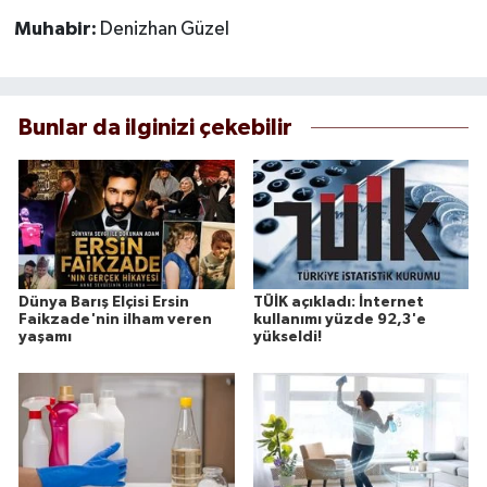
Muhabir:
Denizhan Güzel
Bunlar da ilginizi çekebilir
Dünya Barış Elçisi Ersin
TÜİK açıkladı: İnternet
Faikzade'nin ilham veren
kullanımı yüzde 92,3'e
yaşamı
yükseldi!