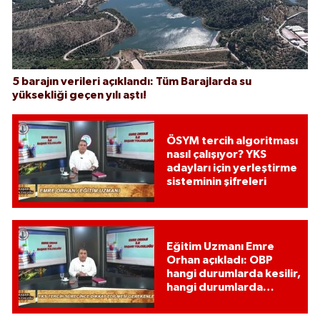
5 barajın verileri açıklandı: Tüm Barajlarda su
yüksekliği geçen yılı aştı!
ÖSYM tercih algoritması
nasıl çalışıyor? YKS
adayları için yerleştirme
sisteminin şifreleri
Eğitim Uzmanı Emre
Orhan açıkladı: OBP
hangi durumlarda kesilir,
hangi durumlarda
kesilmez?