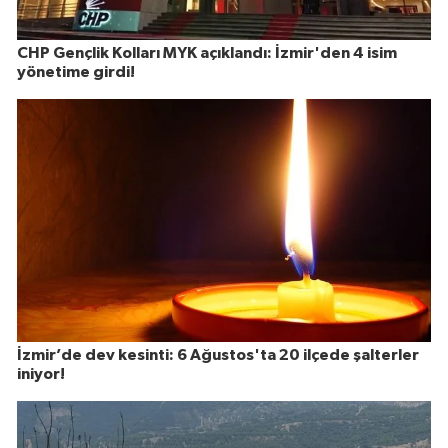
CHP Gençlik Kolları MYK açıklandı: İzmir'den 4 isim
yönetime girdi!
İzmir’de dev kesinti: 6 Ağustos'ta 20 ilçede şalterler
iniyor!