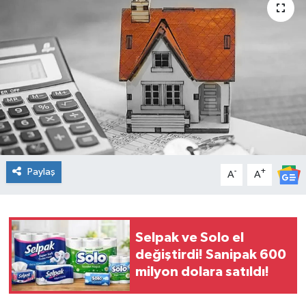
Spor
Teknoloji
Tatil ve Seyahat
Çevre
Okul Gazetesi
Paylaş
-
+
A
A
Selpak ve Solo el
değiştirdi! Sanipak 600
milyon dolara satıldı!