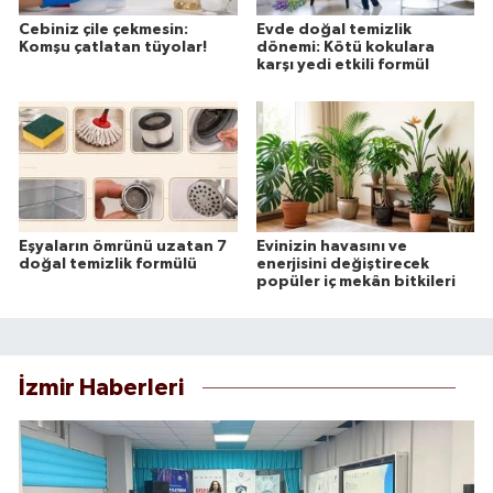
Cebiniz çile çekmesin:
Evde doğal temizlik
Komşu çatlatan tüyolar!
dönemi: Kötü kokulara
karşı yedi etkili formül
Eşyaların ömrünü uzatan 7
Evinizin havasını ve
doğal temizlik formülü
enerjisini değiştirecek
popüler iç mekân bitkileri
İzmir Haberleri