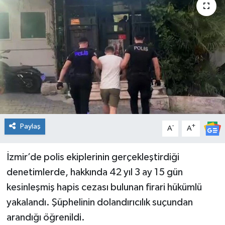
Spor
Teknoloji
Tatil ve Seyahat
Çevre
Okul Gazetesi
Paylaş
-
+
A
A
İzmir’de polis ekiplerinin gerçekleştirdiği
denetimlerde, hakkında 42 yıl 3 ay 15 gün
kesinleşmiş hapis cezası bulunan firari hükümlü
yakalandı. Şüphelinin dolandırıcılık suçundan
arandığı öğrenildi.