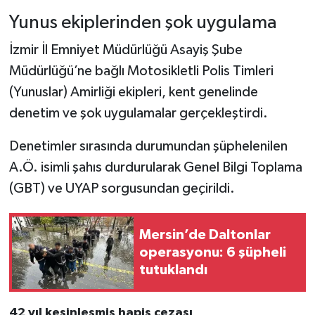
Yunus ekiplerinden şok uygulama
İzmir İl Emniyet Müdürlüğü Asayiş Şube
Müdürlüğü’ne bağlı Motosikletli Polis Timleri
(Yunuslar) Amirliği ekipleri, kent genelinde
denetim ve şok uygulamalar gerçekleştirdi.
Denetimler sırasında durumundan şüphelenilen
A.Ö. isimli şahıs durdurularak Genel Bilgi Toplama
(GBT) ve UYAP sorgusundan geçirildi.
Mersin’de Daltonlar
operasyonu: 6 şüpheli
tutuklandı
42 yıl kesinleşmiş hapis cezası