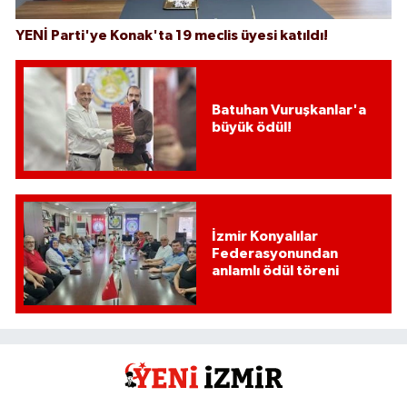
YENİ Parti'ye Konak'ta 19 meclis üyesi katıldı!
Batuhan Vuruşkanlar'a
büyük ödül!
İzmir Konyalılar
Federasyonundan
anlamlı ödül töreni