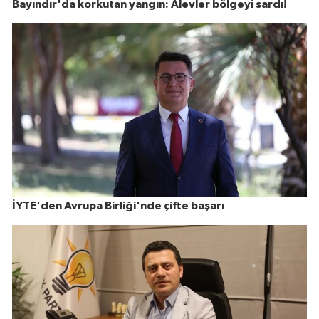
Bayındır'da korkutan yangın: Alevler bölgeyi sardı!
İYTE'den Avrupa Birliği'nde çifte başarı