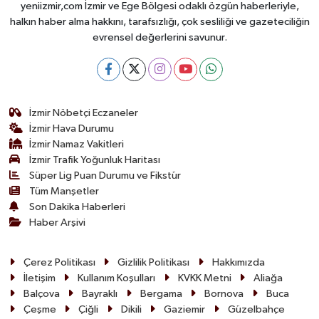
yeniizmir,com İzmir ve Ege Bölgesi odaklı özgün haberleriyle,
halkın haber alma hakkını, tarafsızlığı, çok sesliliği ve gazeteciliğin
evrensel değerlerini savunur.
İzmir Nöbetçi Eczaneler
İzmir Hava Durumu
İzmir Namaz Vakitleri
İzmir Trafik Yoğunluk Haritası
Süper Lig Puan Durumu ve Fikstür
Tüm Manşetler
Son Dakika Haberleri
Haber Arşivi
Çerez Politikası
Gizlilik Politikası
Hakkımızda
İletişim
Kullanım Koşulları
KVKK Metni
Aliağa
Balçova
Bayraklı
Bergama
Bornova
Buca
Çeşme
Çiğli
Dikili
Gaziemir
Güzelbahçe