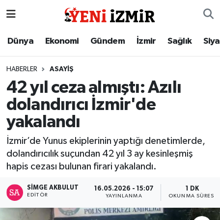
Dünya
İzmir Nöbetçi Eczaneler
Dünya
Ekonomi
Gündem
İzmir
Sağlık
Siy
Ekonomi
İzmir Hava Durumu
HABERLER
ASAYIŞ
42 yıl ceza almıştı: Azılı
Gündem
İzmir Namaz Vakitleri
dolandırıcı İzmir'de
İzmir
İzmir Trafik Yoğunluk Haritası
yakalandı
Sağlık
Süper Lig Puan Durumu ve Fikstür
İzmir’de Yunus ekiplerinin yaptığı denetimlerde,
dolandırıcılık suçundan 42 yıl 3 ay kesinleşmiş
Siyaset
Tüm Manşetler
hapis cezası bulunan firari yakalandı.
Magazin
Son Dakika Haberleri
SIMGE AKBULUT
16.05.2026 - 15:07
1 DK
EDITÖR
YAYINLANMA
OKUNMA SÜRESI
Resmi İlanlar
Haber Arşivi