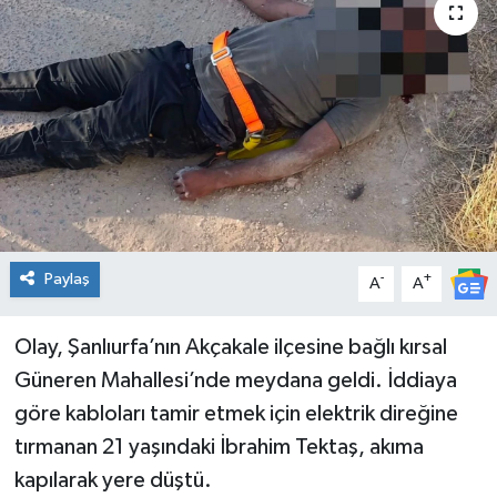
Spor
Teknoloji
Tatil ve Seyahat
Çevre
Okul Gazetesi
Paylaş
-
+
A
A
Olay, Şanlıurfa’nın Akçakale ilçesine bağlı kırsal
Güneren Mahallesi’nde meydana geldi. İddiaya
göre kabloları tamir etmek için elektrik direğine
tırmanan 21 yaşındaki İbrahim Tektaş, akıma
kapılarak yere düştü.