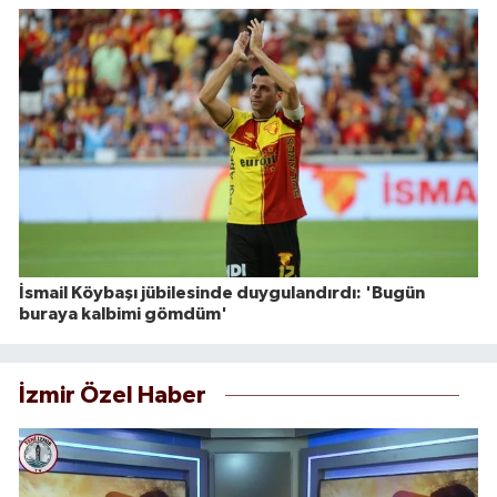
İsmail Köybaşı jübilesinde duygulandırdı: 'Bugün
buraya kalbimi gömdüm'
İzmir Özel Haber