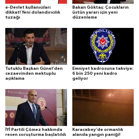
e-Devlet kullanıcıları
Bakan Göktaş: Çocukların
dikkat! Yeni dolandırıcılık
üstün yararı için yeni
tuzağı
düzenleme
Tutuklu Başkan Günel’den
Emniyet kadrosuna takviye:
cezaevinden mektuplu
6 bin 250 yeni kadro
açıklama
geliyor
İYİ Partili Çömez hakkında
Karacabey’de ormanlık
resen soruşturma başlatıldı
alanda yangın paniği!