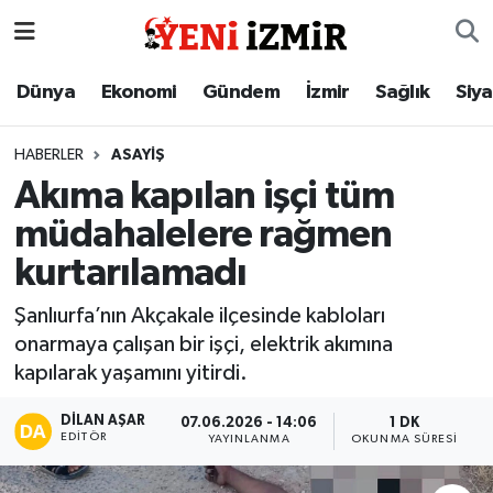
Dünya
İzmir Nöbetçi Eczaneler
Dünya
Ekonomi
Gündem
İzmir
Sağlık
Siy
Ekonomi
İzmir Hava Durumu
HABERLER
ASAYIŞ
Akıma kapılan işçi tüm
Gündem
İzmir Namaz Vakitleri
müdahalelere rağmen
İzmir
İzmir Trafik Yoğunluk Haritası
kurtarılamadı
Sağlık
Süper Lig Puan Durumu ve Fikstür
Şanlıurfa’nın Akçakale ilçesinde kabloları
onarmaya çalışan bir işçi, elektrik akımına
Siyaset
Tüm Manşetler
kapılarak yaşamını yitirdi.
Magazin
Son Dakika Haberleri
DILAN AŞAR
07.06.2026 - 14:06
1 DK
EDITÖR
YAYINLANMA
OKUNMA SÜRESI
Resmi İlanlar
Haber Arşivi