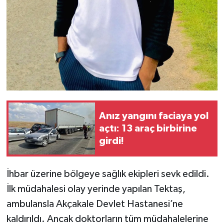
Anız yangını faciaya yol
açtı: 13 araç birbirine
girdi!
İhbar üzerine bölgeye sağlık ekipleri sevk edildi.
İlk müdahalesi olay yerinde yapılan Tektaş,
ambulansla Akçakale Devlet Hastanesi’ne
kaldırıldı. Ancak doktorların tüm müdahalelerine