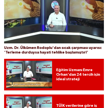
Uzm. Dr. Ülkümen Rodoplu'dan sıcak çarpması uyarısı:
'Terleme durduysa hayati tehlike başlamıştır!'
Eğitim Uzmanı Emre
Orhan'dan 24 tercih için
ideal strateji
TÜİK verilerine göre iş