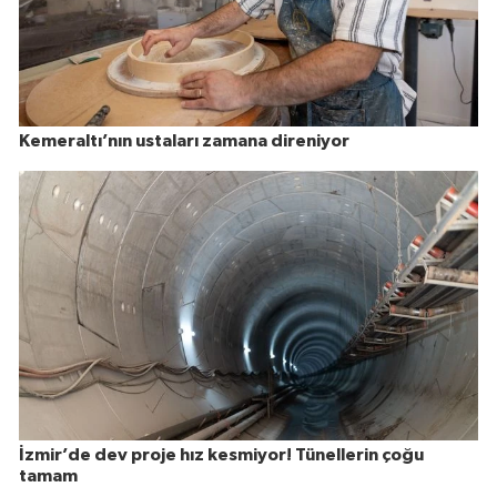
Kemeraltı’nın ustaları zamana direniyor
İzmir’de dev proje hız kesmiyor! Tünellerin çoğu
tamam