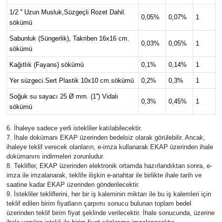
1/2 '' Uzun Musluk,Süzgeçli Rozet Dahil.
0,05%
0,07%
1
sökümü
Sabunluk (Süngerlik), Takriben 16x16 cm.
0,03%
0,05%
1
sökümü
Kağıtlık (Fayans) sökümü
0,1%
0,14%
1
Yer süzgeci.Sert Plastik 10x10 cm.sökümü
0,2%
0,3%
1
Soğuk su sayacı 25 Ø mm. (1'') Vidalı
0,3%
0,45%
1
sökümü
6. İhaleye sadece yerli istekliler katılabilecektir.
7. İhale dokümanı EKAP üzerinden bedelsiz olarak görülebilir. Ancak,
ihaleye teklif verecek olanların, e-imza kullanarak EKAP üzerinden ihale
dokümanını indirmeleri zorunludur.
8. Teklifler, EKAP üzerinden elektronik ortamda hazırlandıktan sonra, e-
imza ile imzalanarak, teklife ilişkin e-anahtar ile birlikte ihale tarih ve
saatine kadar EKAP üzerinden gönderilecektir.
9. İstekliler tekliflerini, her bir iş kaleminin miktarı ile bu iş kalemleri için
teklif edilen birim fiyatların çarpımı sonucu bulunan toplam bedel
üzerinden teklif birim fiyat şeklinde verilecektir. İhale sonucunda, üzerine