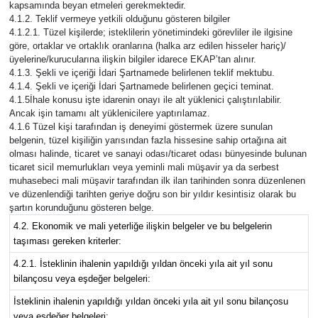
kapsamında beyan etmeleri gerekmektedir.
4.1.2. Teklif vermeye yetkili olduğunu gösteren bilgiler
4.1.2.1. Tüzel kişilerde; isteklilerin yönetimindeki görevliler ile ilgisine
göre, ortaklar ve ortaklık oranlarına (halka arz edilen hisseler hariç)/
üyelerine/kurucularına ilişkin bilgiler idarece EKAP’tan alınır.
4.1.3. Şekli ve içeriği İdari Şartnamede belirlenen teklif mektubu.
4.1.4. Şekli ve içeriği İdari Şartnamede belirlenen geçici teminat.
4.1.5İhale konusu işte idarenin onayı ile alt yüklenici çalıştırılabilir.
Ancak işin tamamı alt yüklenicilere yaptırılamaz.
4.1.6 Tüzel kişi tarafından iş deneyimi göstermek üzere sunulan
belgenin, tüzel kişiliğin yarısından fazla hissesine sahip ortağına ait
olması halinde, ticaret ve sanayi odası/ticaret odası bünyesinde bulunan
ticaret sicil memurlukları veya yeminli mali müşavir ya da serbest
muhasebeci mali müşavir tarafından ilk ilan tarihinden sonra düzenlenen
ve düzenlendiği tarihten geriye doğru son bir yıldır kesintisiz olarak bu
şartın korunduğunu gösteren belge.
4.2. Ekonomik ve mali yeterliğe ilişkin belgeler ve bu belgelerin
taşıması gereken kriterler:
4.2.1. İsteklinin ihalenin yapıldığı yıldan önceki yıla ait yıl sonu
bilançosu veya eşdeğer belgeleri:
İsteklinin ihalenin yapıldığı yıldan önceki yıla ait yıl sonu bilançosu
veya eşdeğer belgeleri;