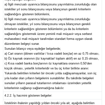
a) İlgili mevzuatı uyarınca bilançosunu yayımlatma zorunluluğu olan
istekliler yıl sonu bilançosunu veya bilançonun gerekli kriterlerin
sağlandığını gösteren bölümlerini,
b) İlgili mevzuatı uyarınca bilançosunu yayımlatma zorunluluğu
olmayan istekliler, yıl sonu bilançosunu veya bilançonun gerekli
kriterlerin sağlandığını gösteren bölümlerini ya da bu kriterlerin
sağlandığını göstermek üzere yeminli mali müşavir veya serbest
muhasebeci mali müşavir tarafından standart forma uygun olarak
düzenlenen belgeyi sunar.
Sunulan bilanço veya eşdeğer belgelerde;
a) Cari oranın (dönen varlıklar / kısa vadeli borçlar) en az 0,75 olması,
b) Öz kaynak oranının (öz kaynaklar/ toplam aktif) en az 0,15 olması,
c) Kısa vadeli banka borçlarının öz kaynaklara oranının 0,50’den
küçük olması, yeterlik kriterleridir ve bu üç kriter birlikte aranır.
Yukarıda belirtilen kriterleri bir önceki yılda sağlayamayanlar, son üç
yıla kadar olan yılların belgelerini sunabilirler. Bu takdirde belgeleri
sunulan yılların parasal tutarlarının ortalaması üzerinden yeterlik
kriterlerinin sağlanıp sağlanmadığına bakılır.
4.2.2. İş hacmini gösteren belgeler:
İsteklinin ihalenin yapıldığı yıldan önceki yıla ait, aşağıda belirtilen