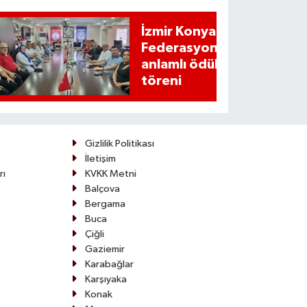
İzmir Konyalılar
Federasyonundan
anlamlı ödül
töreni
Gizlilik Politikası
İletişim
rı
KVKK Metni
Balçova
Bergama
Buca
Çiğli
Gaziemir
Karabağlar
Karşıyaka
Konak