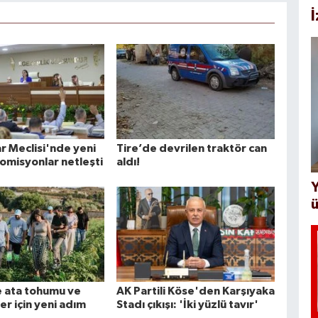
r Meclisi'nde yeni
Tire’de devrilen traktör can
Komisyonlar netleşti
aldı!
Y
ü
 ata tohumu ve
AK Partili Köse'den Karşıyaka
ler için yeni adım
Stadı çıkışı: 'İki yüzlü tavır'