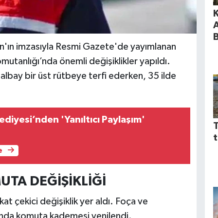
K
'ın imzasıyla Resmi Gazete'de yayımlanan
utanlığı’nda önemli değişiklikler yapıldı.
bay bir üst rütbeye terfi ederken, 35 ilde
diyesi’nden 'Yanıltıcı Paylaşım'
T
t
e
MUTA DEĞİŞİKLİĞİ
kat çekici değişiklik yer aldı. Foça ve
ında komuta kademesi yenilendi.