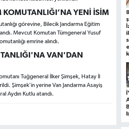
KOMUTANLIĞI’NA YENİ İSİM
ş
nlığı görevine, Bilecik Jandarma Eğitim
İ
tandı. Mevcut Komutan Tümgeneral Yusuf
i
s
mutanlığı emrine alındı.
e
k
TANLIĞI'NA VAN'DAN
tanı Tuğgeneral İlker Şimşek, Hatay İl
ildi. Şimşek’in yerine Van Jandarma Asayiş
l Aydın Kutlu atandı.
B
b