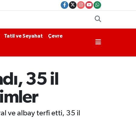
Tatil ve Seyahat
Çevre
ı, 35 il
simler
e albay terfi etti, 35 il