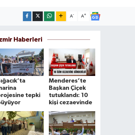
-
+
A
A
İzmir Haberleri
ığacık’ta
Menderes’te
marina
Başkan Çiçek
rojesine tepki
tutuklandı: 10
büyüyor
kişi cezaevinde