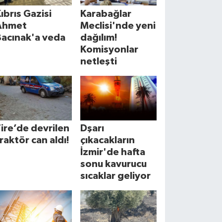
ıbrıs Gazisi
Karabağlar
Ahmet
Meclisi'nde yeni
Bacınak'a veda
dağılım!
Komisyonlar
netleşti
ire’de devrilen
Dşarı
raktör can aldı!
çıkacakların
İzmir'de hafta
sonu kavurucu
sıcaklar geliyor