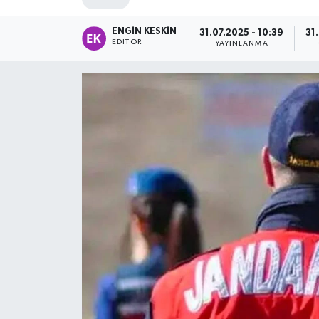
Spor
ENGIN KESKIN
31.07.2025 - 10:39
31
EDITÖR
YAYINLANMA
Teknoloji
Tatil ve Seyahat
Çevre
Okul Gazetesi