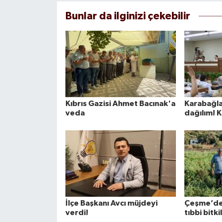
Bunlar da ilginizi çekebilir
Kıbrıs Gazisi Ahmet Bacınak'a
Karabağla
veda
dağılım! 
İlçe Başkanı Avcı müjdeyi
Çeşme’de
verdi!
tıbbi bitki