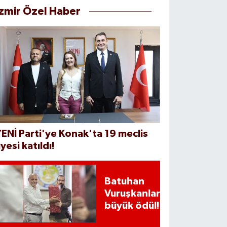
İzmir Özel Haber
ENİ Parti'ye Konak'ta 19 meclis
yesi katıldı!
Batuhan
Vuruşkanlar'a
büyük ödül!