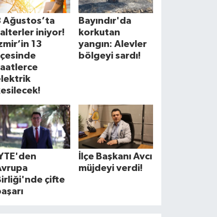
8 Ağustos’ta
Bayındır'da
alterler iniyor!
korkutan
zmir’in 13
yangın: Alevler
lçesinde
bölgeyi sardı!
aatlerce
lektrik
esilecek!
İYTE'den
İlçe Başkanı Avcı
Avrupa
müjdeyi verdi!
irliği'nde çifte
aşarı