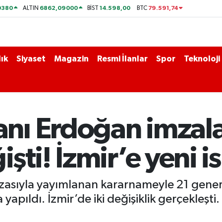
0380
6862,09000
14.598,00
79.591,74
ALTIN
BİST
BTC
ık
Siyaset
Magazin
Resmi İlanlar
Spor
Teknoloji
ı Erdoğan imzalad
şti! İzmir’e yeni i
ıyla yayımlanan kararnameyle 21 general v
pıldı. İzmir’de iki değişiklik gerçekleşti.