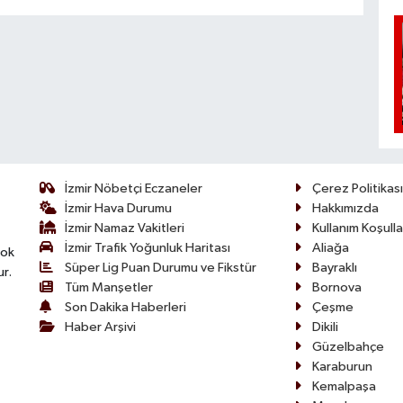
İzmir Nöbetçi Eczaneler
Çerez Politikası
İzmir Hava Durumu
Hakkımızda
İzmir Namaz Vakitleri
Kullanım Koşulla
İzmir Trafik Yoğunluk Haritası
Aliağa
çok
Süper Lig Puan Durumu ve Fikstür
Bayraklı
ur.
Tüm Manşetler
Bornova
Son Dakika Haberleri
Çeşme
Haber Arşivi
Dikili
Güzelbahçe
Karaburun
Kemalpaşa