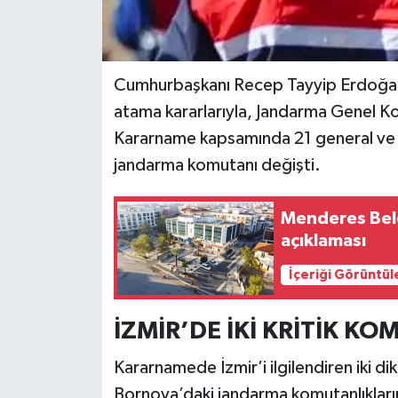
Cumhurbaşkanı Recep Tayyip Erdoğan
atama kararlarıyla, Jandarma Genel Kom
Kararname kapsamında 21 general ve al
jandarma komutanı değişti.
Menderes Bele
açıklaması
İçeriği Görüntül
İZMİR’DE İKİ KRİTİK KO
Kararnamede İzmir’i ilgilendiren iki dik
Bornova’daki jandarma komutanlıklar