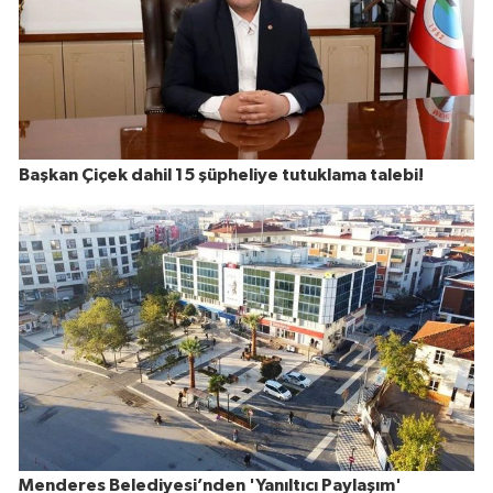
Başkan Çiçek dahil 15 şüpheliye tutuklama talebi!
Menderes Belediyesi’nden 'Yanıltıcı Paylaşım'