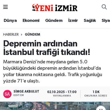
Dünya
İzmir Nöbetçi Eczaneler
Dünya
Ekonomi
Gündem
İzmir
Sağlık
Siy
Ekonomi
İzmir Hava Durumu
HABERLER
GÜNDEM
Depremin ardından
Gündem
İzmir Namaz Vakitleri
İstanbul trafiği tıkandı!
İzmir
İzmir Trafik Yoğunluk Haritası
Marmara Denizi’nde meydana gelen 5.0
büyüklüğündeki depremin ardından İstanbul’da
Sağlık
Süper Lig Puan Durumu ve Fikstür
yollar tıkanma noktasına geldi. Trafik yoğunluğu
yüzde 71’e ulaştı.
Siyaset
Tüm Manşetler
SIMGE AKBULUT
02.10.2025 - 17:00
1 DK
Magazin
Son Dakika Haberleri
EDITÖR
YAYINLANMA
OKUNMA SÜRESI
Resmi İlanlar
Haber Arşivi