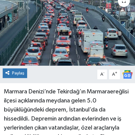
Spor
Teknoloji
Tatil ve Seyahat
Çevre
Okul Gazetesi
Paylaş
-
+
A
A
Marmara Denizi’nde Tekirdağ’ın Marmaraereğlisi
ilçesi açıklarında meydana gelen 5.0
büyüklüğündeki deprem, İstanbul’da da
hissedildi. Depremin ardından evlerinden ve iş
yerlerinden çıkan vatandaşlar, özel araçlarıyla