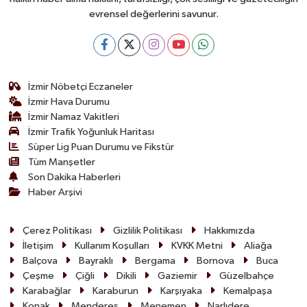
evrensel değerlerini savunur.
İzmir Nöbetçi Eczaneler
İzmir Hava Durumu
İzmir Namaz Vakitleri
İzmir Trafik Yoğunluk Haritası
Süper Lig Puan Durumu ve Fikstür
Tüm Manşetler
Son Dakika Haberleri
Haber Arşivi
Çerez Politikası
Gizlilik Politikası
Hakkımızda
İletişim
Kullanım Koşulları
KVKK Metni
Aliağa
Balçova
Bayraklı
Bergama
Bornova
Buca
Çeşme
Çiğli
Dikili
Gaziemir
Güzelbahçe
Karabağlar
Karaburun
Karşıyaka
Kemalpaşa
Konak
Menderes
Menemen
Narlıdere