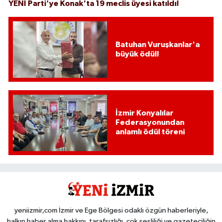
YENİ Parti'ye Konak'ta 19 meclis üyesi katıldı!
Batuhan Vuruşkanlar'a
büyük ödül!
İzmir Konyalılar
Federasyonundan
anlamlı ödül töreni
yeniizmir,com İzmir ve Ege Bölgesi odaklı özgün haberleriyle,
halkın haber alma hakkını, tarafsızlığı, çok sesliliği ve gazeteciliğin