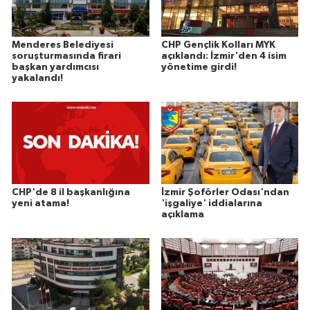
Menderes Belediyesi
CHP Gençlik Kolları MYK
soruşturmasında firari
açıklandı: İzmir'den 4 isim
başkan yardımcısı
yönetime girdi!
yakalandı!
CHP'de 8 il başkanlığına
İzmir Şoförler Odası'ndan
yeni atama!
'işgaliye' iddialarına
açıklama