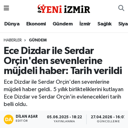
Dünya
İzmir Nöbetçi Eczaneler
Dünya
Ekonomi
Gündem
İzmir
Sağlık
Siy
Ekonomi
İzmir Hava Durumu
HABERLER
GÜNDEM
Ece Dizdar ile Serdar
Gündem
İzmir Namaz Vakitleri
Orçin'den sevenlerine
İzmir
İzmir Trafik Yoğunluk Haritası
müjdeli haber: Tarih verildi
Sağlık
Süper Lig Puan Durumu ve Fikstür
Ece Dizdar ile Serdar Orçin'den sevenlerine
müjdeli haber geldi. 5 yıllık birlikteliklerini kutlayan
Siyaset
Tüm Manşetler
Ece Dizdar ve Serdar Orçin'in evlenecekleri tarih
belli oldu.
Magazin
Son Dakika Haberleri
DILAN AŞAR
05.06.2025 - 18:22
27.04.2026 - 16:07
EDITÖR
YAYINLANMA
GÜNCELLEME
Resmi İlanlar
Haber Arşivi