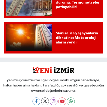
durumu: Termometreler
patlayabilir!
Manisa'da yaşayanların
dikkatine: Meteoroloji
alarm verdi!
yeniizmir,com İzmir ve Ege Bölgesi odaklı özgün haberleriyle,
halkın haber alma hakkını, tarafsızlığı, çok sesliliği ve gazeteciliğin
evrensel değerlerini savunur.