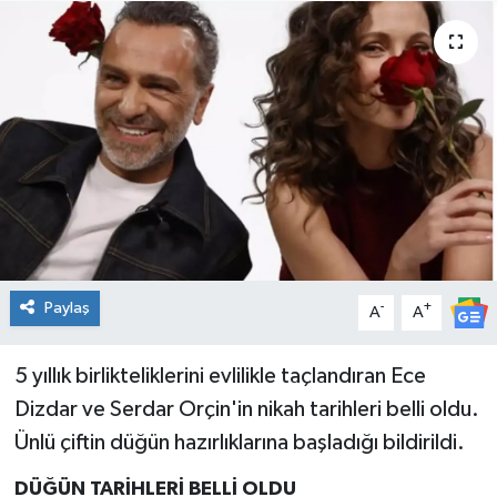
Spor
Teknoloji
Tatil ve Seyahat
Çevre
Okul Gazetesi
Paylaş
-
+
A
A
5 yıllık birlikteliklerini evlilikle taçlandıran Ece
Dizdar ve Serdar Orçin'in nikah tarihleri belli oldu.
Ünlü çiftin düğün hazırlıklarına başladığı bildirildi.
DÜĞÜN TARİHLERİ BELLİ OLDU