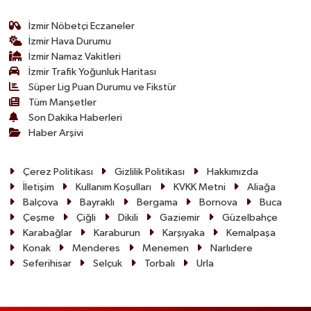
İzmir Nöbetçi Eczaneler
İzmir Hava Durumu
İzmir Namaz Vakitleri
İzmir Trafik Yoğunluk Haritası
Süper Lig Puan Durumu ve Fikstür
Tüm Manşetler
Son Dakika Haberleri
Haber Arşivi
Çerez Politikası
Gizlilik Politikası
Hakkımızda
İletişim
Kullanım Koşulları
KVKK Metni
Aliağa
Balçova
Bayraklı
Bergama
Bornova
Buca
Çeşme
Çiğli
Dikili
Gaziemir
Güzelbahçe
Karabağlar
Karaburun
Karşıyaka
Kemalpaşa
Konak
Menderes
Menemen
Narlıdere
Seferihisar
Selçuk
Torbalı
Urla