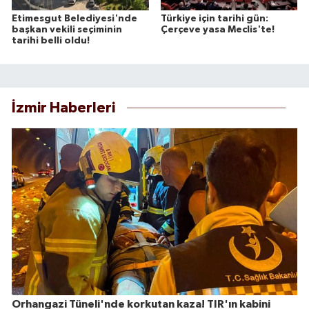
Etimesgut Belediyesi'nde
Türkiye için tarihi gün:
başkan vekili seçiminin
Çerçeve yasa Meclis'te!
tarihi belli oldu!
İzmir Haberleri
Orhangazi Tüneli'nde korkutan kaza! TIR'ın kabini