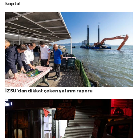
koptu!
İZSU’dan dikkat çeken yatırım raporu