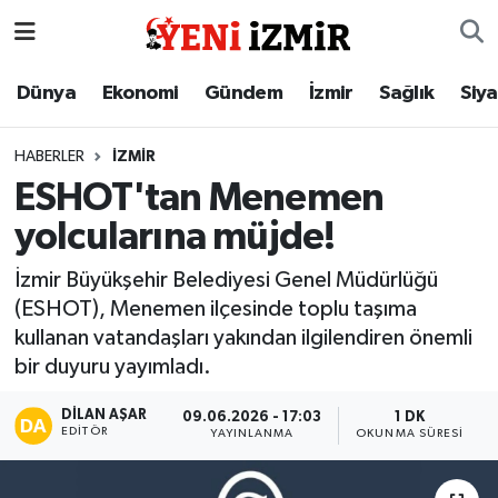
Dünya
İzmir Nöbetçi Eczaneler
Dünya
Ekonomi
Gündem
İzmir
Sağlık
Siy
Ekonomi
İzmir Hava Durumu
HABERLER
İZMIR
ESHOT'tan Menemen
Gündem
İzmir Namaz Vakitleri
yolcularına müjde!
İzmir
İzmir Trafik Yoğunluk Haritası
İzmir Büyükşehir Belediyesi Genel Müdürlüğü
(ESHOT), Menemen ilçesinde toplu taşıma
Sağlık
Süper Lig Puan Durumu ve Fikstür
kullanan vatandaşları yakından ilgilendiren önemli
bir duyuru yayımladı.
Siyaset
Tüm Manşetler
DILAN AŞAR
09.06.2026 - 17:03
1 DK
Magazin
Son Dakika Haberleri
EDITÖR
YAYINLANMA
OKUNMA SÜRESI
Resmi İlanlar
Haber Arşivi