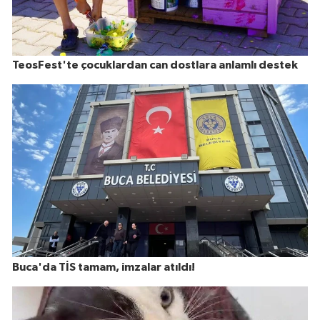
TeosFest'te çocuklardan can dostlara anlamlı destek
Buca'da TİS tamam, imzalar atıldı!