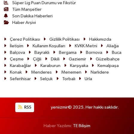
Süper Lig Puan Durumu ve Fikstür
Tüm Manşetler
Son Dakika Haberleri
Haber Arşivi
Çerez Politikası
Gizlilik Politikası
Hakkımızda
İletişim
Kullanım Koşulları
KVKK Metni
Aliağa
Balçova
Bayraklı
Bergama
Bornova
Buca
Çeşme
Çiğli
Dikili
Gaziemir
Güzelbahçe
Karabağlar
Karaburun
Karşıyaka
Kemalpaşa
Konak
Menderes
Menemen
Narlıdere
Seferihisar
Selçuk
Torbalı
Urla
RSS
yeniizmir© 2025. Her hakkı saklıdır.
Haber Yazılımı:
TE Bilişim