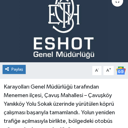
Spor
Teknoloji
Tatil ve Seyahat
Çevre
Okul Gazetesi
Paylaş
-
+
A
A
Karayolları Genel Müdürlüğü tarafından
Menemen ilçesi, Çavuş Mahallesi – Çavuşköy
Yanıkköy Yolu Sokak üzerinde yürütülen köprü
çalışması başarıyla tamamlandı. Yolun yeniden
trafiğe açılmasıyla birlikte, bölgedeki otobüs