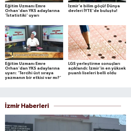
Eğitim Uzmanı Emre
İzmir'e bilim göçü! Dünya
Orhan'dan YKS adaylarına
devleri İYTE'de buluştu!
'İstatistiki' uyarı
Eğitim Uzmanı Emre
LGS yerleştirme sonuçları
Orhan'dan YKS adaylarına
açıklandı: İzmir'in en yüksek
uyarı: 'Tercihi üst sıraya
puanlı liseleri belli oldu
yazmanın bir etkisi var mı?'
İzmir Haberleri