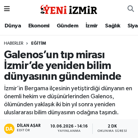
Dünya
İzmir Nöbetçi Eczaneler
Dünya
Ekonomi
Gündem
İzmir
Sağlık
Siy
Ekonomi
İzmir Hava Durumu
HABERLER
EĞITIM
Galenos’un tıp mirası
Gündem
İzmir Namaz Vakitleri
İzmir’de yeniden bilim
İzmir
İzmir Trafik Yoğunluk Haritası
dünyasının gündeminde
Sağlık
Süper Lig Puan Durumu ve Fikstür
İzmir’in Bergama ilçesinin yetiştirdiği dünyanın en
önemli hekim ve düşünürlerinden Galenos,
Siyaset
Tüm Manşetler
ölümünden yaklaşık iki bin yıl sonra yeniden
uluslararası bilim dünyasının odağına taşındı.
Magazin
Son Dakika Haberleri
DILAN AŞAR
10.06.2026 - 14:16
2 DK
EDITÖR
YAYINLANMA
OKUNMA SÜRESI
Resmi İlanlar
Haber Arşivi