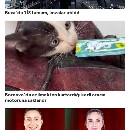
Buca'da TİS tamam, imzalar atıldı!
Bornova'da ezilmekten kurtardığı kedi aracın
motoruna saklandı