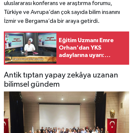
uluslararası konferans ve araştırma forumu,
Türkiye ve Avrupa’dan çok sayıda bilim insanını
İzmir ve Bergama’da bir araya getirdi.
Eğitim Uzmanı Emre
Orhan'dan YKS
adaylarına uyarı:
'Tercihi üst sıraya
yazmanın bir etkisi var
Antik tıptan yapay zekâya uzanan
mı?'
bilimsel gündem