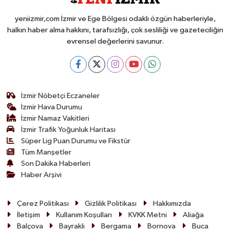
yeniizmir,com İzmir ve Ege Bölgesi odaklı özgün haberleriyle,
halkın haber alma hakkını, tarafsızlığı, çok sesliliği ve gazeteciliğin
evrensel değerlerini savunur.
İzmir Nöbetçi Eczaneler
İzmir Hava Durumu
İzmir Namaz Vakitleri
İzmir Trafik Yoğunluk Haritası
Süper Lig Puan Durumu ve Fikstür
Tüm Manşetler
Son Dakika Haberleri
Haber Arşivi
Çerez Politikası
Gizlilik Politikası
Hakkımızda
İletişim
Kullanım Koşulları
KVKK Metni
Aliağa
Balçova
Bayraklı
Bergama
Bornova
Buca