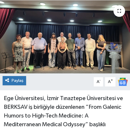
Spor
Teknoloji
Tatil ve Seyahat
Çevre
Okul Gazetesi
Paylaş
-
+
A
A
Ege Üniversitesi, İzmir Tınaztepe Üniversitesi ve
BERKSAV iş birliğiyle düzenlenen “From Galenic
Humors to High-Tech Medicine: A
Mediterranean Medical Odyssey” başlıklı