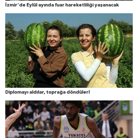
İzmir'de Eylül ayında fuar hareketliliği yaşanacak
Diplomayı aldılar, toprağa döndüler!