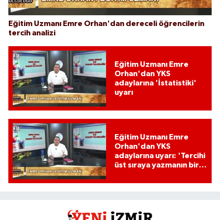
Eğitim Uzmanı Emre Orhan'dan dereceli öğrencilerin
tercih analizi
Eğitim Uzmanı Emre
Orhan'dan YKS
adaylarına 'İstatistiki'
uyarı
Eğitim Uzmanı Emre
Orhan'dan YKS
adaylarına uyarı: 'Tercihi
üst sıraya yazmanın bir
etkisi var mı?'