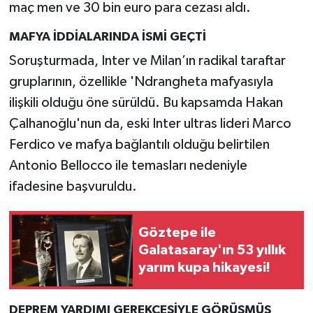
maç men ve 30 bin euro para cezası aldı.
MAFYA İDDİALARINDA İSMİ GEÇTİ
Soruşturmada, Inter ve Milan’ın radikal taraftar
gruplarının, özellikle 'Ndrangheta mafyasıyla
ilişkili olduğu öne sürüldü. Bu kapsamda Hakan
Çalhanoğlu'nun da, eski Inter ultras lideri Marco
Ferdico ve mafya bağlantılı olduğu belirtilen
Antonio Bellocco ile temasları nedeniyle
ifadesine başvuruldu.
Göztepe ile
Galatasaray'ın 53 yıllık
yarım kupa hikayesi!
DEPREM YARDIMI GEREKÇESİYLE GÖRÜŞMÜŞ