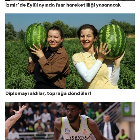
İzmir'de Eylül ayında fuar hareketliliği yaşanacak
Diplomayı aldılar, toprağa döndüler!