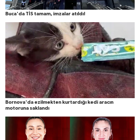
Buca'da TİS tamam, imzalar atıldı!
Bornova'da ezilmekten kurtardığı kedi aracın
motoruna saklandı