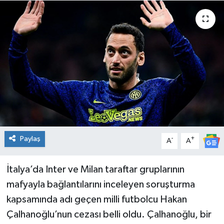
Spor
Teknoloji
Tatil ve Seyahat
Çevre
Okul Gazetesi
Paylaş
-
+
A
A
İtalya’da Inter ve Milan taraftar gruplarının
mafyayla bağlantılarını inceleyen soruşturma
kapsamında adı geçen milli futbolcu Hakan
Çalhanoğlu’nun cezası belli oldu. Çalhanoğlu, bir