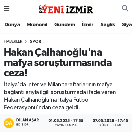
Dünya
İzmir Nöbetçi Eczaneler
Dünya
Ekonomi
Gündem
İzmir
Sağlık
Siy
Ekonomi
İzmir Hava Durumu
HABERLER
SPOR
Hakan Çalhanoğlu'na
Gündem
İzmir Namaz Vakitleri
mafya soruşturmasında
İzmir
İzmir Trafik Yoğunluk Haritası
ceza!
Sağlık
Süper Lig Puan Durumu ve Fikstür
İtalya'da Inter ve Milan taraftarlarının mafya
bağlantılarıyla ilgili soruşturmada ifade veren
Siyaset
Tüm Manşetler
Hakan Çalhanoğlu'na İtalya Futbol
Federasyonu'ndan ceza geldi.
Magazin
Son Dakika Haberleri
DILAN AŞAR
01.05.2025 - 17:55
07.05.2026 - 17:45
EDITÖR
YAYINLANMA
GÜNCELLEME
Resmi İlanlar
Haber Arşivi