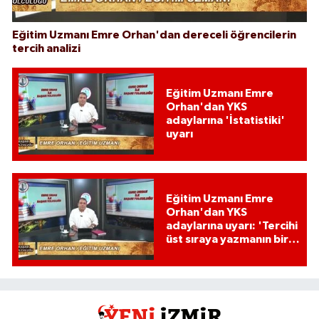
Eğitim Uzmanı Emre Orhan'dan dereceli öğrencilerin
tercih analizi
Eğitim Uzmanı Emre
Orhan'dan YKS
adaylarına 'İstatistiki'
uyarı
Eğitim Uzmanı Emre
Orhan'dan YKS
adaylarına uyarı: 'Tercihi
üst sıraya yazmanın bir
etkisi var mı?'