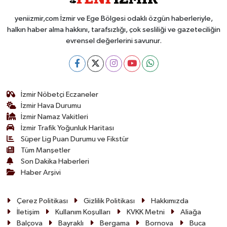
yeniizmir,com İzmir ve Ege Bölgesi odaklı özgün haberleriyle,
halkın haber alma hakkını, tarafsızlığı, çok sesliliği ve gazeteciliğin
evrensel değerlerini savunur.
İzmir Nöbetçi Eczaneler
İzmir Hava Durumu
İzmir Namaz Vakitleri
İzmir Trafik Yoğunluk Haritası
Süper Lig Puan Durumu ve Fikstür
Tüm Manşetler
Son Dakika Haberleri
Haber Arşivi
Çerez Politikası
Gizlilik Politikası
Hakkımızda
İletişim
Kullanım Koşulları
KVKK Metni
Aliağa
Balçova
Bayraklı
Bergama
Bornova
Buca