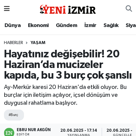
Dünya
İzmir Nöbetçi Eczaneler
Dünya
Ekonomi
Gündem
İzmir
Sağlık
Siy
Ekonomi
İzmir Hava Durumu
HABERLER
YAŞAM
Hayatınız değişebilir! 20
Gündem
İzmir Namaz Vakitleri
Haziran’da mucizeler
İzmir
İzmir Trafik Yoğunluk Haritası
kapıda, bu 3 burç çok şanslı
Sağlık
Süper Lig Puan Durumu ve Fikstür
Ay-Merkür karesi 20 Haziran'da etkili oluyor. Bu
burçlar için iletişim açılıyor, içsel dönüşüm ve
Siyaset
Tüm Manşetler
duygusal rahatlama başlıyor.
#Burç
Magazin
Son Dakika Haberleri
EBRU NUR AKGÜN
Resmi İlanlar
Haber Arşivi
20.06.2025 - 17:14
20.06.2025 - 1
EDITÖR
YAYINLANMA
GÜNCELLEM