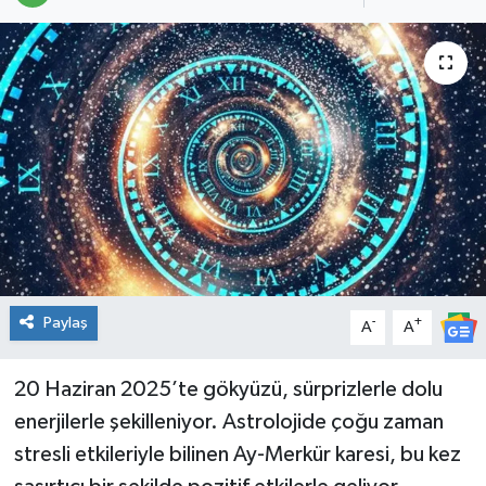
Spor
Teknoloji
Tatil ve Seyahat
Çevre
Okul Gazetesi
Paylaş
-
+
A
A
20 Haziran 2025’te gökyüzü, sürprizlerle dolu
enerjilerle şekilleniyor. Astrolojide çoğu zaman
stresli etkileriyle bilinen Ay-Merkür karesi, bu kez