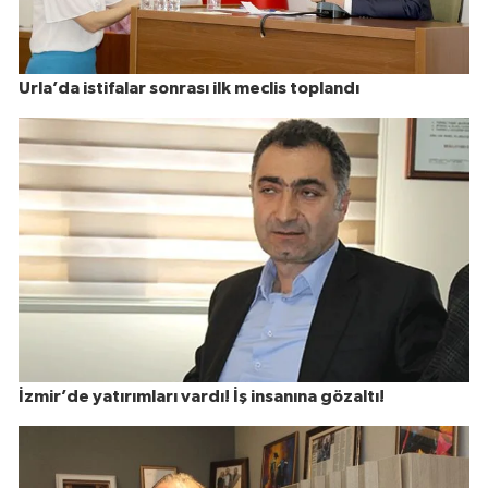
Urla’da istifalar sonrası ilk meclis toplandı
İzmir’de yatırımları vardı! İş insanına gözaltı!