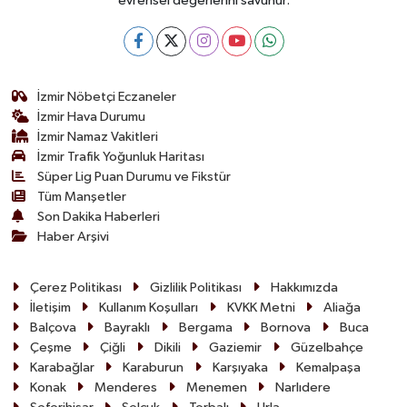
evrensel değerlerini savunur.
İzmir Nöbetçi Eczaneler
İzmir Hava Durumu
İzmir Namaz Vakitleri
İzmir Trafik Yoğunluk Haritası
Süper Lig Puan Durumu ve Fikstür
Tüm Manşetler
Son Dakika Haberleri
Haber Arşivi
Çerez Politikası
Gizlilik Politikası
Hakkımızda
İletişim
Kullanım Koşulları
KVKK Metni
Aliağa
Balçova
Bayraklı
Bergama
Bornova
Buca
Çeşme
Çiğli
Dikili
Gaziemir
Güzelbahçe
Karabağlar
Karaburun
Karşıyaka
Kemalpaşa
Konak
Menderes
Menemen
Narlıdere