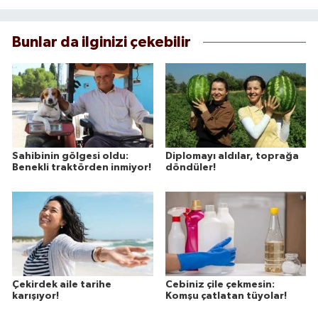
Bunlar da ilginizi çekebilir
Sahibinin gölgesi oldu:
Diplomayı aldılar, toprağa
Benekli traktörden inmiyor!
döndüler!
Çekirdek aile tarihe
Cebiniz çile çekmesin:
karışıyor!
Komşu çatlatan tüyolar!