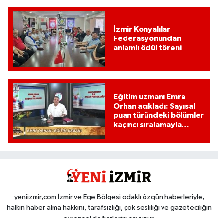
İzmir Konyalılar
Federasyonundan
anlamlı ödül töreni
Eğitim uzmanı Emre
Orhan açıkladı: Sayısal
puan türündeki bölümler
kaçıncı sıralamayla
kapattı?
yeniizmir,com İzmir ve Ege Bölgesi odaklı özgün haberleriyle,
halkın haber alma hakkını, tarafsızlığı, çok sesliliği ve gazeteciliğin