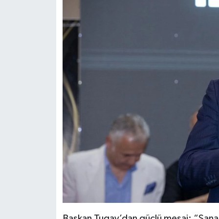
Başkan Tugay’dan güçlü mesaj: “Sanat 