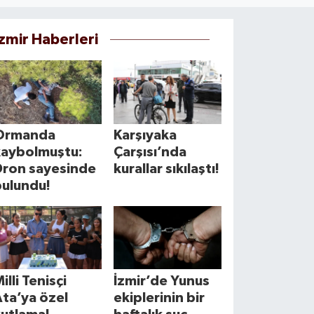
İzmir Haberleri
Ormanda
Karşıyaka
kaybolmuştu:
Çarşısı’nda
Dron sayesinde
kurallar sıkılaştı!
bulundu!
illi Tenisçi
İzmir’de Yunus
ta’ya özel
ekiplerinin bir