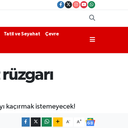
Tatil ve Seyahat
Çevre
 rüzgarı
ayı kaçırmak istemeyecek!
-
+
A
A