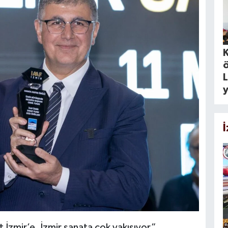
ö
L
y
İzmir’e, İzmir sanata çok yakışıyor”