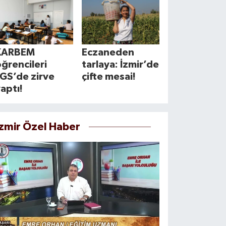
KARBEM
Eczaneden
ğrencileri
tarlaya: İzmir’de
GS’de zirve
çifte mesai!
aptı!
İzmir Özel Haber