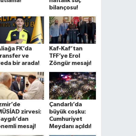
kutlama!
haftalık suç
bilançosu!
liağa FK’da
Kaf-Kaf’tan
ransfer ve
TFF’ye Erol
eda bir arada!
Zöngür mesajı!
zmir’de
Çandarlı’da
ÜSİAD zirvesi:
büyük coşku:
aygılı’dan
Cumhuriyet
önemli mesaj!
Meydanı açıldı!