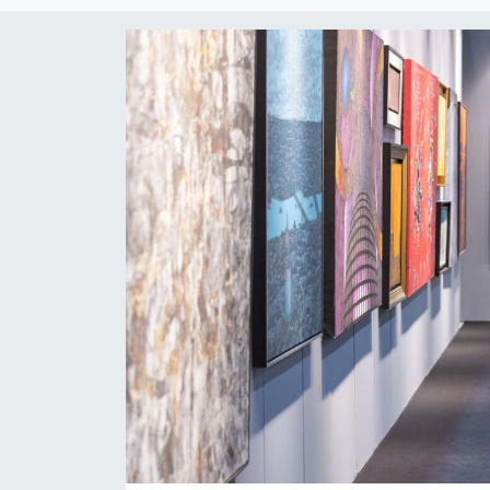
Spor
Teknoloji
Tatil ve Seyahat
Çevre
Okul Gazetesi