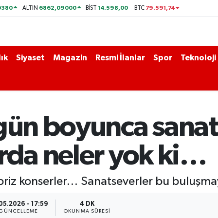
0380
6862,09000
14.598,00
79.591,74
ALTIN
BİST
BTC
ık
Siyaset
Magazin
Resmi İlanlar
Spor
Teknoloji
gün boyunca sanat
rda neler yok ki…
ürpriz konserler… Sanatseverler bu buluşm
05.2026 - 17:59
4 DK
GÜNCELLEME
OKUNMA SÜRESI