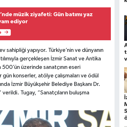
i’nde müzik ziyafeti: Gün batımı yaz
vam ediyor
e
A
 ev sahipliği yapıyor. Türkiye’nin ve dünyanın
t
atılımıyla gerçekleşen İzmir Sanat ve Antika
v
in 500’ün üzerinde sanatçının eseri
 gün konserler, atölye çalışmaları ve ödül
ışında İzmir Büyükşehir Belediye Başkanı Dr.
verildi. Tugay, “Sanatçıların buluşma
İ
M
S