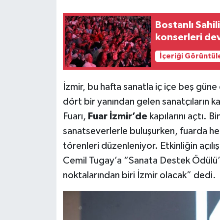
Bostanlı Sahil
konserleri de
İçeriği Görüntül
İzmir, bu hafta sanatla iç içe beş güne
dört bir yanından gelen sanatçıların k
Fuarı,
Fuar İzmir’de
kapılarını açtı. B
sanatseverlerle buluşurken, fuarda her
törenleri düzenleniyor. Etkinliğin açıl
Cemil Tugay’a “Sanata Destek Ödülü” 
noktalarından biri İzmir olacak” dedi.