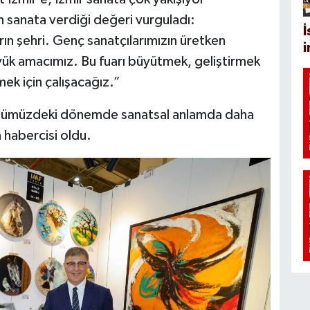
n sanata verdiği değeri vurguladı:
İ
ın şehri. Genç sanatçılarımızın üretken
yük amacımız. Bu fuarı büyütmek, geliştirmek
mek için çalışacağız.”
n önümüzdeki dönemde sanatsal anlamda daha
n habercisi oldu.