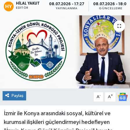
HILAL YAKUT
08.07.2026 - 17:27
08.07.2026 - 18:01
EDITÖR
YAYINLANMA
GÜNCELLEME
Spor
Teknoloji
Tatil ve Seyahat
Çevre
Okul Gazetesi
Paylaş
-
+
A
A
İzmir ile Konya arasındaki sosyal, kültürel ve
kurumsal ilişkileri güçlendirmeyi hedefleyen