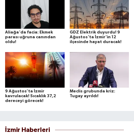
Aliağa'da facia: Ekmek
GDZ Elektrik duyurdu! 9
parası uğruna canından
Ağustos'ta İzmir'in 12
oldu!
ilçesinde hayat duracak!
9 Ağustos’ta İzmir
Meclis grubunda kriz:
kavrulacak! Sıcaklık 37,2
Tugay ayrıldı!
dereceyi görecek!
İzmir Haberleri