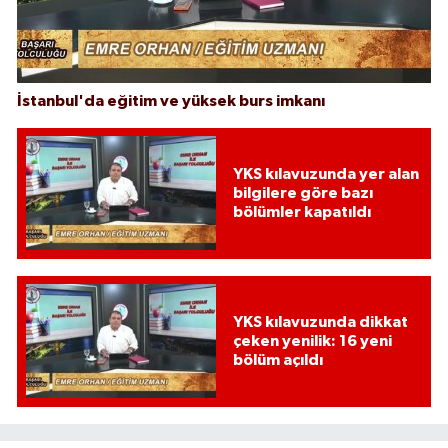
İstanbul'da eğitim ve yüksek burs imkanı
YKS kılavuzunda yer alan
bilgilere göre bazı
bölümler kapatıldı
YKS kılavuzunda dikkat
çeken yenilik: 16 yeni
bölüm açıldı