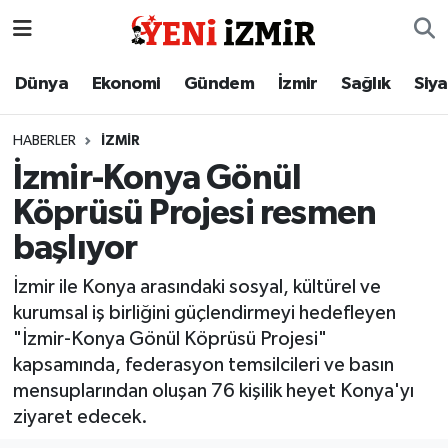
Dünya
İzmir Nöbetçi Eczaneler
Dünya
Ekonomi
Gündem
İzmir
Sağlık
Siy
Ekonomi
İzmir Hava Durumu
HABERLER
İZMIR
İzmir-Konya Gönül
Gündem
İzmir Namaz Vakitleri
Köprüsü Projesi resmen
İzmir
İzmir Trafik Yoğunluk Haritası
başlıyor
Sağlık
Süper Lig Puan Durumu ve Fikstür
İzmir ile Konya arasındaki sosyal, kültürel ve
kurumsal iş birliğini güçlendirmeyi hedefleyen
Siyaset
Tüm Manşetler
"İzmir-Konya Gönül Köprüsü Projesi"
kapsamında, federasyon temsilcileri ve basın
Magazin
Son Dakika Haberleri
mensuplarından oluşan 76 kişilik heyet Konya'yı
ziyaret edecek.
Resmi İlanlar
Haber Arşivi