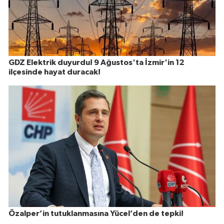
GDZ Elektrik duyurdu! 9 Ağustos'ta İzmir'in 12
ilçesinde hayat duracak!
Özalper’in tutuklanmasına Yücel’den de tepki!