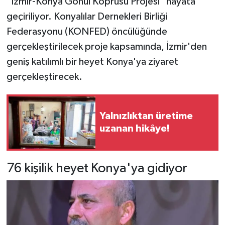
"İzmir-Konya Gönül Köprüsü Projesi" hayata
geçiriliyor. Konyalılar Dernekleri Birliği
Federasyonu (KONFED) öncülüğünde
gerçekleştirilecek proje kapsamında, İzmir'den
geniş katılımlı bir heyet Konya'ya ziyaret
gerçekleştirecek.
Yalnızlıktan üretime
uzanan hikâye!
76 kişilik heyet Konya'ya gidiyor