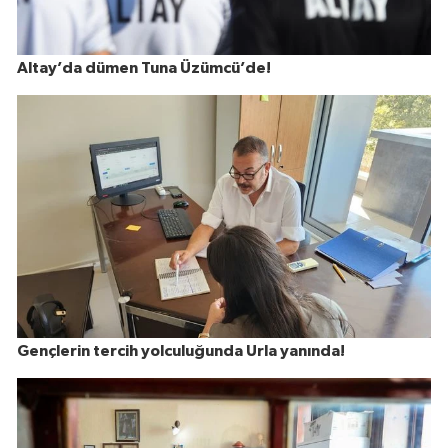
Altay’da dümen Tuna Üzümcü’de!
Gençlerin tercih yolculuğunda Urla yanında!