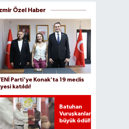
İzmir Özel Haber
ENİ Parti'ye Konak'ta 19 meclis
yesi katıldı!
Batuhan
Vuruşkanlar'a
büyük ödül!