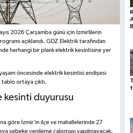
K
ayıs 2026 Çarşamba günü için İzmirlilerin
 programı açıklandı. GDZ Elektrik tarafından
e herhangi bir planlı elektrik kesintisine yer
yaşam öncesinde elektrik kesintisi endişesi
T
 tablo ortaya çıktı.
t
e kesinti duyurusu
na göre İzmir’in ilçe ve mahallelerinde 27
veya şebeke yenileme çalışması yapılmayacak.