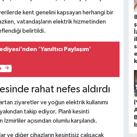
erilerde kent genelini kapsayan herhangi bir
lmazken, vatandaşların elektrik hizmetinden
ş
lendiği belirtildi.
İ
i
s
diyesi’nden 'Yanıltıcı Paylaşım'
e
k
e
esinde rahat nefes aldırdı
tan ziyaretler ve yoğun elektrik kullanımı
yakından takip ediyor. Planlı kesinti
B
İzmirliler açısından olumlu karşılandı.
b
lar ve diğer cihazların kesintisiz çalışacak