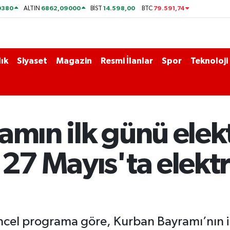
0380
6862,09000
14.598,00
79.591,74
ALTIN
BİST
BTC
ık
Siyaset
Magazin
Resmi İlanlar
Spor
Teknoloji
amın ilk günü elekt
27 Mayıs'ta elektri
üncel programa göre, Kurban Bayramı’nın 