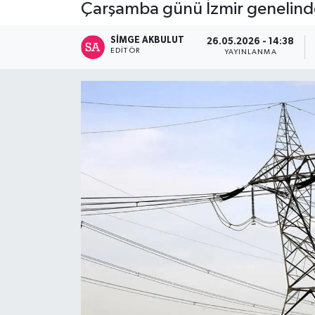
Çarşamba günü İzmir genelinde 
Spor
SIMGE AKBULUT
26.05.2026 - 14:38
EDITÖR
YAYINLANMA
Teknoloji
Tatil ve Seyahat
Çevre
Okul Gazetesi