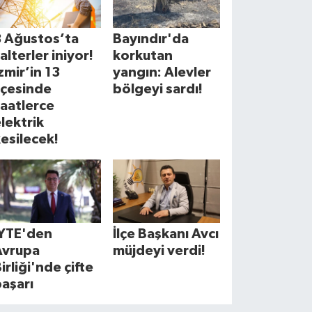
8 Ağustos’ta
Bayındır'da
alterler iniyor!
korkutan
zmir’in 13
yangın: Alevler
lçesinde
bölgeyi sardı!
aatlerce
lektrik
esilecek!
İYTE'den
İlçe Başkanı Avcı
Avrupa
müjdeyi verdi!
irliği'nde çifte
aşarı