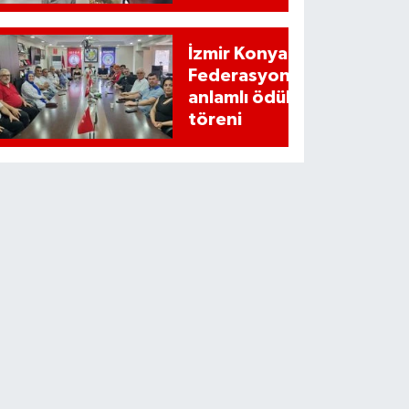
İzmir Konyalılar
Federasyonundan
anlamlı ödül
töreni