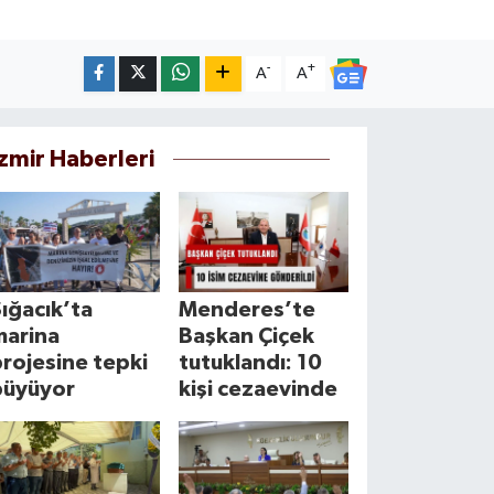
-
+
A
A
İzmir Haberleri
ığacık’ta
Menderes’te
marina
Başkan Çiçek
rojesine tepki
tutuklandı: 10
büyüyor
kişi cezaevinde