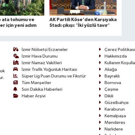
 ata tohumu ve
AK Partili Köse'den Karşıyaka
ler için yeni adım
Stadı çıkışı: 'İki yüzlü tavır'
İzmir Nöbetçi Eczaneler
Çerez Politikası
İzmir Hava Durumu
Hakkımızda
İzmir Namaz Vakitleri
Kullanım Koşulla
İzmir Trafik Yoğunluk Haritası
Aliağa
çok
Süper Lig Puan Durumu ve Fikstür
Bayraklı
ur.
Tüm Manşetler
Bornova
Son Dakika Haberleri
Çeşme
Haber Arşivi
Dikili
Güzelbahçe
Karaburun
Kemalpaşa
Menderes
Narlıdere