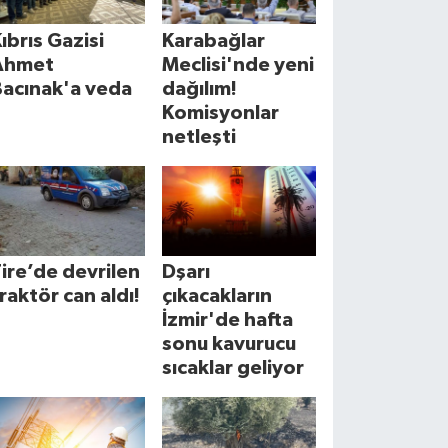
ıbrıs Gazisi
Karabağlar
Ahmet
Meclisi'nde yeni
Bacınak'a veda
dağılım!
Komisyonlar
netleşti
ire’de devrilen
Dşarı
raktör can aldı!
çıkacakların
İzmir'de hafta
sonu kavurucu
sıcaklar geliyor