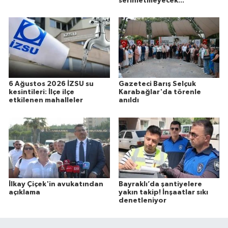
serinletmeyecek...
6 Ağustos 2026 İZSU su
Gazeteci Barış Selçuk
kesintileri: İlçe ilçe
Karabağlar'da törenle
etkilenen mahalleler
anıldı
İlkay Çiçek'in avukatından
Bayraklı’da şantiyelere
açıklama
yakın takip! İnşaatlar sıkı
denetleniyor