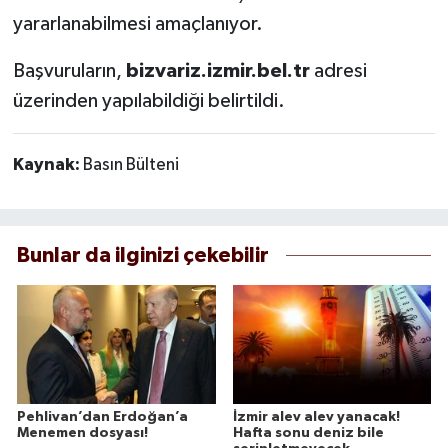
yararlanabilmesi amaçlanıyor.
Başvuruların,
bizvariz.izmir.bel.tr
adresi
üzerinden yapılabildiği belirtildi.
Kaynak:
Basın Bülteni
Bunlar da ilginizi çekebilir
Pehlivan’dan Erdoğan’a
İzmir alev alev yanacak!
Menemen dosyası!
Hafta sonu deniz bile