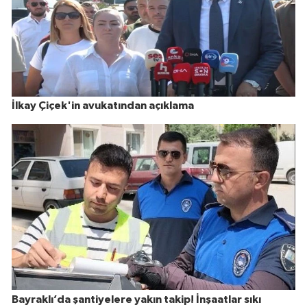
İlkay Çiçek'in avukatından açıklama
Bayraklı’da şantiyelere yakın takip! İnşaatlar sıkı