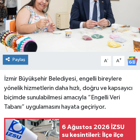
Spor
Teknoloji
Tatil ve Seyahat
Çevre
Paylaş
-
+
A
A
Okul Gazetesi
İzmir Büyükşehir Belediyesi, engelli bireylere
yönelik hizmetlerin daha hızlı, doğru ve kapsayıcı
biçimde sunulabilmesi amacıyla “Engelli Veri
Tabanı” uygulamasını hayata geçiriyor.
6 Ağustos 2026 İZSU
su kesintileri: İlçe ilçe