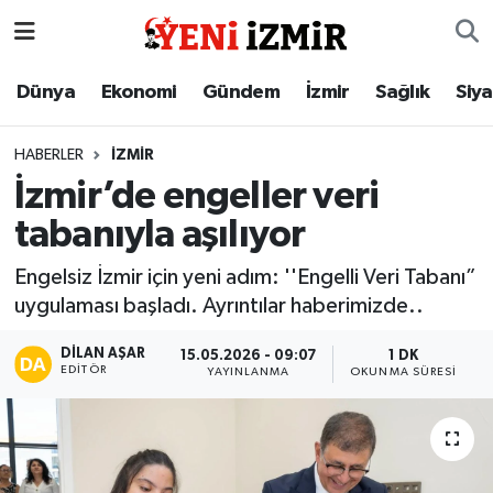
Dünya
İzmir Nöbetçi Eczaneler
Dünya
Ekonomi
Gündem
İzmir
Sağlık
Siy
Ekonomi
İzmir Hava Durumu
HABERLER
İZMIR
İzmir’de engeller veri
Gündem
İzmir Namaz Vakitleri
tabanıyla aşılıyor
İzmir
İzmir Trafik Yoğunluk Haritası
Engelsiz İzmir için yeni adım: ''Engelli Veri Tabanı”
uygulaması başladı. Ayrıntılar haberimizde..
Sağlık
Süper Lig Puan Durumu ve Fikstür
DILAN AŞAR
15.05.2026 - 09:07
1 DK
Siyaset
Tüm Manşetler
EDITÖR
YAYINLANMA
OKUNMA SÜRESI
Magazin
Son Dakika Haberleri
Resmi İlanlar
Haber Arşivi