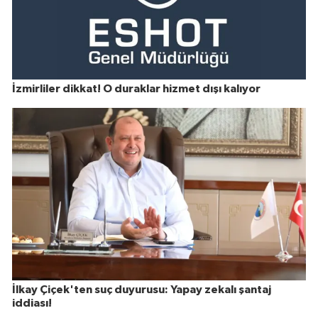
İzmirliler dikkat! O duraklar hizmet dışı kalıyor
İlkay Çiçek'ten suç duyurusu: Yapay zekalı şantaj
iddiası!