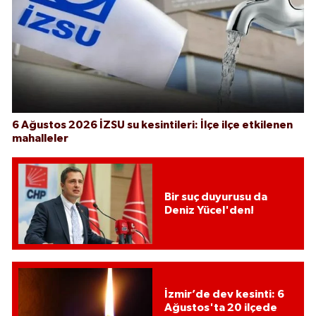
6 Ağustos 2026 İZSU su kesintileri: İlçe ilçe etkilenen
mahalleler
Bir suç duyurusu da
Deniz Yücel'den!
İzmir’de dev kesinti: 6
Ağustos'ta 20 ilçede