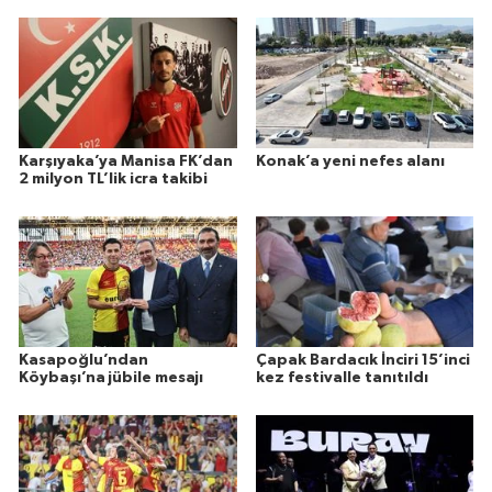
Karşıyaka’ya Manisa FK’dan
Konak’a yeni nefes alanı
2 milyon TL’lik icra takibi
Kasapoğlu’ndan
Çapak Bardacık İnciri 15’inci
Köybaşı’na jübile mesajı
kez festivalle tanıtıldı