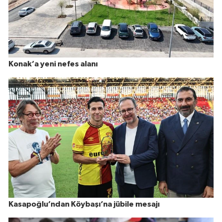
Konak’a yeni nefes alanı
Kasapoğlu’ndan Köybaşı’na jübile mesajı