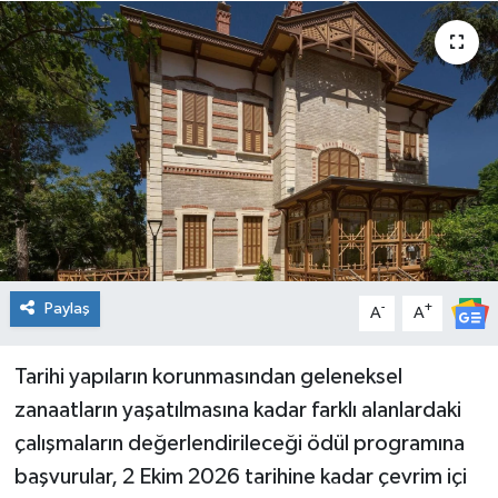
Spor
Teknoloji
Tatil ve Seyahat
Çevre
Okul Gazetesi
Paylaş
-
+
A
A
Tarihi yapıların korunmasından geleneksel
zanaatların yaşatılmasına kadar farklı alanlardaki
çalışmaların değerlendirileceği ödül programına
başvurular, 2 Ekim 2026 tarihine kadar çevrim içi