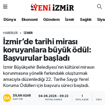
Dünya
İzmir Nöbetçi Eczaneler
Dünya
Ekonomi
Gündem
İzmir
Sağlık
Siy
Ekonomi
İzmir Hava Durumu
HABERLER
İZMIR
İzmir’de tarihi mirası
Gündem
İzmir Namaz Vakitleri
koruyanlara büyük ödül:
İzmir
İzmir Trafik Yoğunluk Haritası
Başvurular başladı
Sağlık
Süper Lig Puan Durumu ve Fikstür
İzmir Büyükşehir Belediyesi’nin kültürel mirasın
korunmasına yönelik farkındalık oluşturmak
Siyaset
Tüm Manşetler
amacıyla düzenlediği 22. Tarihe Saygı Yerel
Koruma Ödülleri için başvuru süreci başladı.
Magazin
Son Dakika Haberleri
DILAN AŞAR
04.06.2026 - 09:23
1
EDITÖR
YAYINLANMA
PAYLAŞIM
OKUNM
Resmi İlanlar
Haber Arşivi