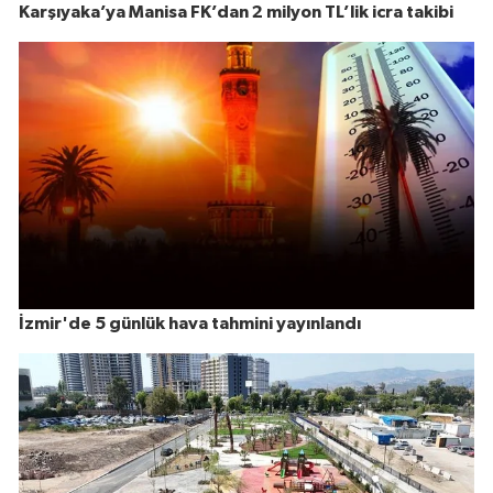
Karşıyaka’ya Manisa FK’dan 2 milyon TL’lik icra takibi
İzmir'de 5 günlük hava tahmini yayınlandı