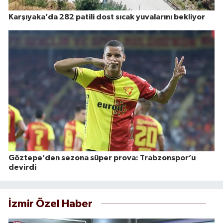
Karşıyaka’da 282 patili dost sıcak yuvalarını bekliyor
Göztepe’den sezona süper prova: Trabzonspor’u
devirdi
İzmir Özel Haber