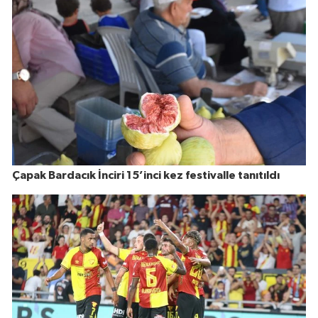
Çapak Bardacık İnciri 15’inci kez festivalle tanıtıldı