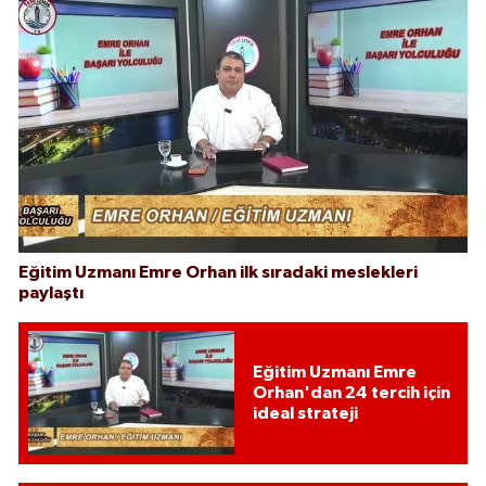
Eğitim Uzmanı Emre Orhan ilk sıradaki meslekleri
paylaştı
Eğitim Uzmanı Emre
Orhan'dan 24 tercih için
ideal strateji