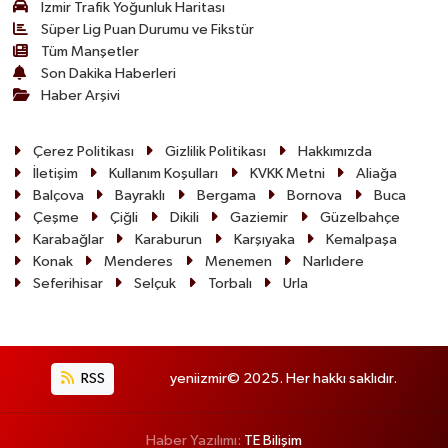
İzmir Trafik Yoğunluk Haritası
Süper Lig Puan Durumu ve Fikstür
Tüm Manşetler
Son Dakika Haberleri
Haber Arşivi
Çerez Politikası
Gizlilik Politikası
Hakkımızda
İletişim
Kullanım Koşulları
KVKK Metni
Aliağa
Balçova
Bayraklı
Bergama
Bornova
Buca
Çeşme
Çiğli
Dikili
Gaziemir
Güzelbahçe
Karabağlar
Karaburun
Karşıyaka
Kemalpaşa
Konak
Menderes
Menemen
Narlıdere
Seferihisar
Selçuk
Torbalı
Urla
RSS
yeniizmir© 2025. Her hakkı saklıdır.
Haber Yazılımı:
TE Bilişim