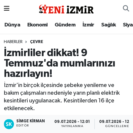
Dünya
İzmir Nöbetçi Eczaneler
Dünya
Ekonomi
Gündem
İzmir
Sağlık
Siy
Ekonomi
İzmir Hava Durumu
HABERLER
ÇEVRE
İzmirliler dikkat! 9
Gündem
İzmir Namaz Vakitleri
Temmuz'da mumlarınızı
İzmir
İzmir Trafik Yoğunluk Haritası
hazırlayın!
Sağlık
Süper Lig Puan Durumu ve Fikstür
İzmir'in birçok ilçesinde şebeke yenileme ve
bakım çalışmaları nedeniyle yarın planlı elektrik
Siyaset
Tüm Manşetler
kesintileri uygulanacak. Kesintilerden 16 ilçe
etkilenecek.
Magazin
Son Dakika Haberleri
SIMGE KİRMAN
09.07.2026 - 12:01
09.07.2026 - 12:0
EDITÖR
YAYINLANMA
GÜNCELLEME
Resmi İlanlar
Haber Arşivi