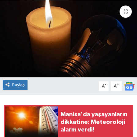
Spor
Teknoloji
Tatil ve Seyahat
Çevre
Okul Gazetesi
Paylaş
-
+
A
A
Manisa'da yaşayanların
dikkatine: Meteoroloji
alarm verdi!