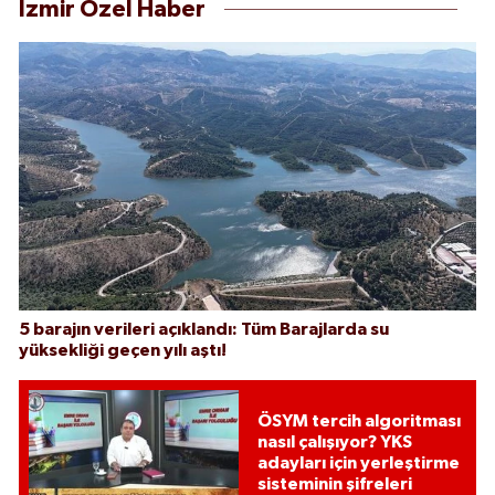
İzmir Özel Haber
5 barajın verileri açıklandı: Tüm Barajlarda su
yüksekliği geçen yılı aştı!
ÖSYM tercih algoritması
nasıl çalışıyor? YKS
adayları için yerleştirme
sisteminin şifreleri