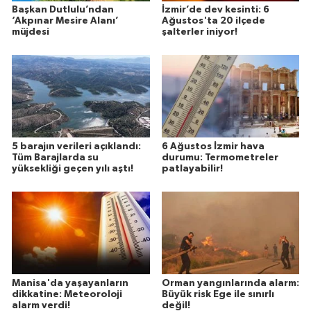
Başkan Dutlulu’ndan
İzmir’de dev kesinti: 6
‘Akpınar Mesire Alanı’
Ağustos'ta 20 ilçede
müjdesi
şalterler iniyor!
5 barajın verileri açıklandı:
6 Ağustos İzmir hava
Tüm Barajlarda su
durumu: Termometreler
yüksekliği geçen yılı aştı!
patlayabilir!
Manisa'da yaşayanların
Orman yangınlarında alarm:
dikkatine: Meteoroloji
Büyük risk Ege ile sınırlı
alarm verdi!
değil!