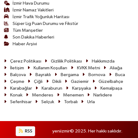
İzmir Hava Durumu
İzmir Namaz Vakitleri
İzmir Trafik Yoğunluk Haritası
Süper Lig Puan Durumu ve Fikstür
Tüm Manşetler
Son Dakika Haberleri
Haber Arşivi
Çerez Politikası
Gizlilik Politikası
Hakkımızda
İletişim
Kullanım Koşulları
KVKK Metni
Aliağa
Balçova
Bayraklı
Bergama
Bornova
Buca
Çeşme
Çiğli
Dikili
Gaziemir
Güzelbahçe
Karabağlar
Karaburun
Karşıyaka
Kemalpaşa
Konak
Menderes
Menemen
Narlıdere
Seferihisar
Selçuk
Torbalı
Urla
RSS
yeniizmir© 2025. Her hakkı saklıdır.