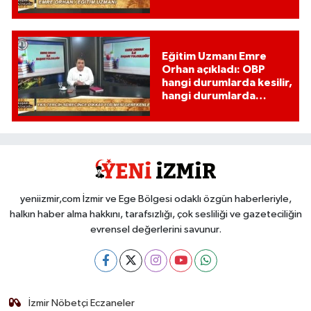
Eğitim Uzmanı Emre
Orhan açıkladı: OBP
hangi durumlarda kesilir,
hangi durumlarda
kesilmez?
yeniizmir,com İzmir ve Ege Bölgesi odaklı özgün haberleriyle,
halkın haber alma hakkını, tarafsızlığı, çok sesliliği ve gazeteciliğin
evrensel değerlerini savunur.
İzmir Nöbetçi Eczaneler