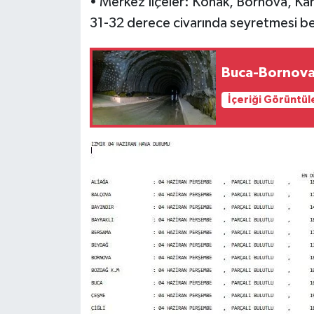
• Merkez İlçeler: Konak, Bornova, Karş
31-32 derece civarında seyretmesi be
Buca-Bornova 
İçeriği Görüntül