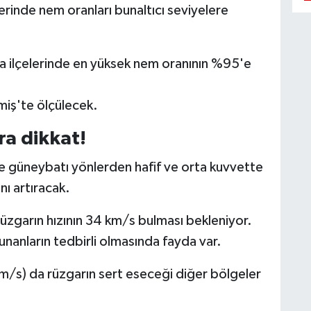
lerinde nem oranları bunaltıcı seviyelere
la ilçelerinde en yüksek nem oranının %95'e
miş'te ölçülecek.
a dikkat!
ve güneybatı yönlerden hafif ve orta kuvvette
nı artıracak.
garın hızının 34 km/s bulması bekleniyor.
unanların tedbirli olmasında fayda var.
m/s) da rüzgarın sert eseceği diğer bölgeler