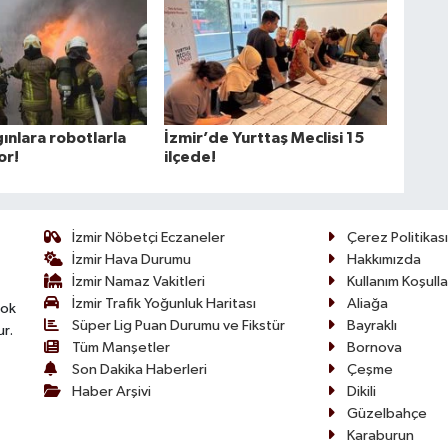
ınlara robotlarla
İzmir’de Yurttaş Meclisi 15
or!
ilçede!
İzmir Nöbetçi Eczaneler
Çerez Politikası
İzmir Hava Durumu
Hakkımızda
İzmir Namaz Vakitleri
Kullanım Koşulla
İzmir Trafik Yoğunluk Haritası
Aliağa
çok
Süper Lig Puan Durumu ve Fikstür
Bayraklı
ur.
Tüm Manşetler
Bornova
Son Dakika Haberleri
Çeşme
Haber Arşivi
Dikili
Güzelbahçe
Karaburun