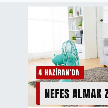
Spor
Teknoloji
Tatil ve Seyahat
Çevre
Okul Gazetesi