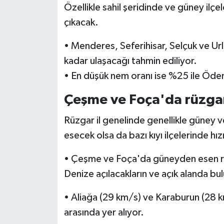
Özellikle sahil şeridinde ve güney ilçe
çıkacak.
• Menderes, Seferihisar, Selçuk ve Ur
kadar ulaşacağı tahmin ediliyor.
• En düşük nem oranı ise %25 ile Öde
Çeşme ve Foça'da rüzgar
Rüzgar il genelinde genellikle güney 
esecek olsa da bazı kıyı ilçelerinde hızı
• Çeşme ve Foça'da güneyden esen rüz
Denize açılacakların ve açık alanda bul
• Aliağa (29 km/s) ve Karaburun (28 k
arasında yer alıyor.