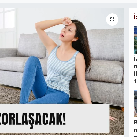
İ
i
t