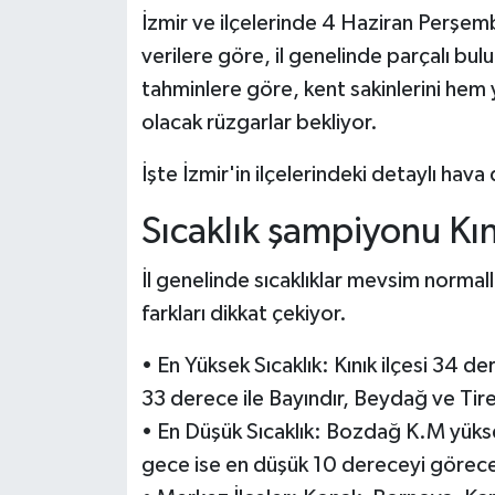
İzmir ve ilçelerinde 4 Haziran Perşem
verilere göre, il genelinde parçalı bu
tahminlere göre, kent sakinlerini hem 
olacak rüzgarlar bekliyor.
İşte İzmir'in ilçelerindeki detaylı hav
Sıcaklık şampiyonu Kın
İl genelinde sıcaklıklar mevsim normall
farkları dikkat çekiyor.
• En Yüksek Sıcaklık: Kınık ilçesi 34 d
33 derece ile Bayındır, Beydağ ve Tire
• En Düşük Sıcaklık: Bozdağ K.M yükse
gece ise en düşük 10 dereceyi görec