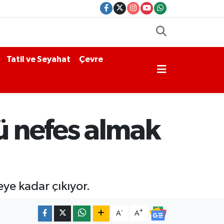
Tatil ve Seyahat
Çevre
ü nefes almak
ye kadar çıkıyor.
-
+
A
A