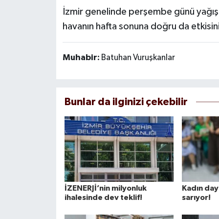
İzmir genelinde perşembe günü yağış 
havanın hafta sonuna doğru da etkisin
Muhabir:
Batuhan Vuruşkanlar
Bunlar da ilginizi çekebilir
İZENERJİ’nin milyonluk
Kadın day
ihalesinde dev teklif!
sarıyor!