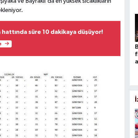
ıyaka ve Bayraklı'da en yüksek sıcaklıkların
kleniyor.
hattında süre 10 dakikaya düşüyor!
e
B
f
a