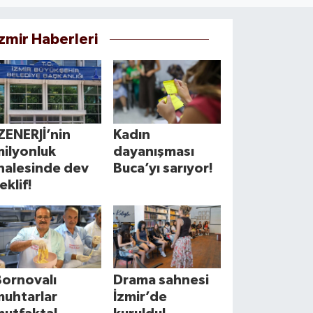
İzmir Haberleri
ZENERJİ’nin
Kadın
milyonluk
dayanışması
halesinde dev
Buca’yı sarıyor!
eklif!
Bornovalı
Drama sahnesi
muhtarlar
İzmir’de