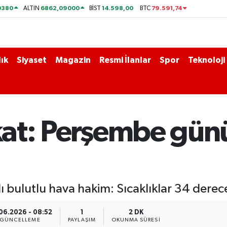
0380
6862,09000
14.598,00
79.591,74
ALTIN
BİST
BTC
ık
Siyaset
Magazin
Resmi İlanlar
Spor
Teknoloji
kkat: Perşembe gün
 bulutlu hava hakim: Sıcaklıklar 34 derece
06.2026 - 08:52
1
2 DK
GÜNCELLEME
PAYLAŞIM
OKUNMA SÜRESI