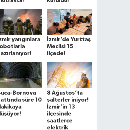
mutfakta!
kuruldu!
zmir yangınlara
İzmir’de Yurttaş
obotlarla
Meclisi 15
azırlanıyor!
ilçede!
Buca-Bornova
8 Ağustos’ta
attında süre 10
şalterler iniyor!
dakikaya
İzmir’in 13
düşüyor!
ilçesinde
saatlerce
elektrik