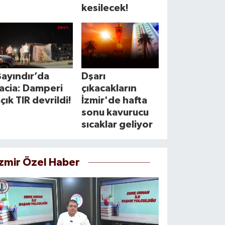
kesilecek!
ayındır’da
Dşarı
acia: Damperi
çıkacakların
çık TIR devrildi!
İzmir'de hafta
sonu kavurucu
sıcaklar geliyor
İzmir Özel Haber