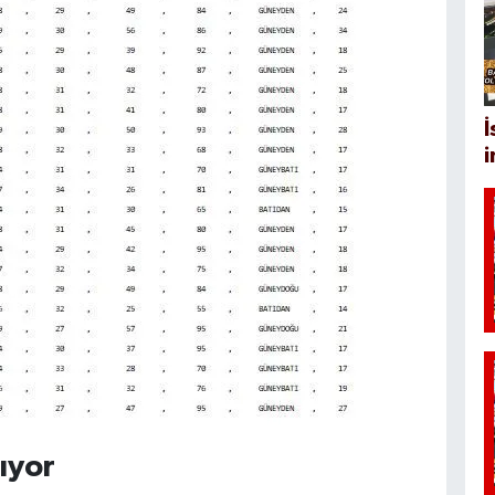
İ
ıyor