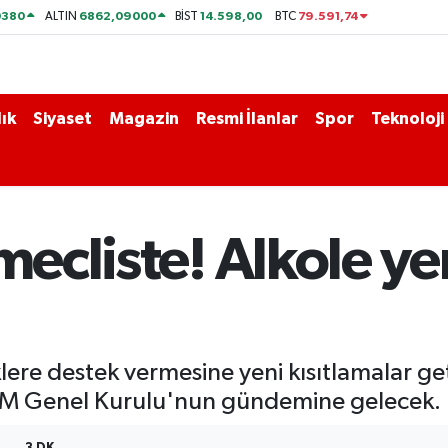
0380
6862,09000
14.598,00
79.591,74
ALTIN
BİST
BTC
ık
Siyaset
Magazin
Resmi İlanlar
Spor
Teknoloji
mecliste! Alkole ye
liklere destek vermesine yeni kısıtlamalar 
BMM Genel Kurulu'nun gündemine gelecek.