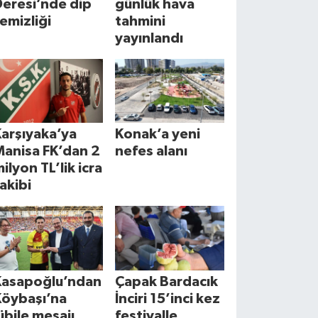
Deresi’nde dip
günlük hava
emizliği
tahmini
yayınlandı
arşıyaka’ya
Konak’a yeni
Manisa FK’dan 2
nefes alanı
ilyon TL’lik icra
akibi
Kasapoğlu’ndan
Çapak Bardacık
Köybaşı’na
İnciri 15’inci kez
übile mesajı
festivalle