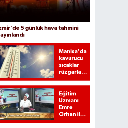
zmir'de 5 günlük hava tahmini
ayınlandı
Manisa'da
kavurucu
sıcaklar
rüzgarla
geliyor (10
Ağustos
2026)
Eğitim
Uzmanı
Emre
Orhan ilk
sıradaki