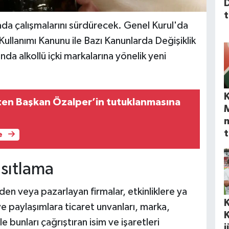
t
tada çalışmalarını sürdürecek. Genel Kurul'da
llanımı Kanunu ile Bazı Kanunlarda Değişiklik
da alkollü içki markalarına yönelik yeni
K
en Başkan Özalper’in tutuklanmasına
m
t
e
ısıtlama
 eden veya pazarlayan firmalar, etkinliklere ya
e paylaşımlara ticaret unvanları, marka,
 bunları çağrıştıran isim ve işaretleri
j