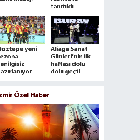
tanıtıldı
Göztepe yeni
Aliağa Sanat
sezona
Günleri’nin ilk
enilgisiz
haftası dolu
azırlanıyor
dolu geçti
İzmir Özel Haber