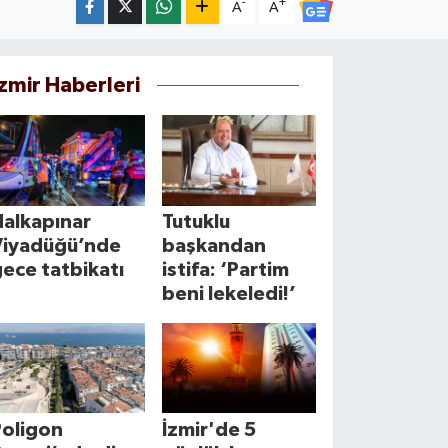
-
+
A
A
İzmir Haberleri
Halkapınar
Tutuklu
Viyadüğü’nde
başkandan
ece tatbikatı
istifa: ‘Partim
beni lekeledi!’
Poligon
İzmir'de 5