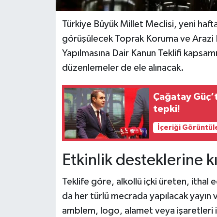
Türkiye Büyük Millet Meclisi, yeni haf
görüşülecek Toprak Koruma ve Arazi Ku
Yapılmasına Dair Kanun Teklifi kapsamın
düzenlemeler de ele alınacak.
Çağatay Güç’t
tepki!
İçeriği Görüntül
Etkinlik desteklerine k
Teklife göre, alkollü içki üreten, ithal
da her türlü mecrada yapılacak yayın v
amblem, logo, alamet veya işaretleri ile