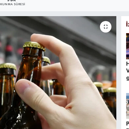
3 DK
KUNMA SÜRESI
g