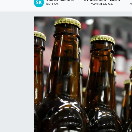
01.06.2026 - 14:59
EDITÖR
YAYINLANMA
O
Spor
Teknoloji
Tatil ve Seyahat
Çevre
Okul Gazetesi