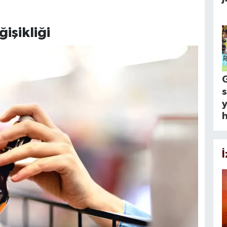
işikliği
y
h