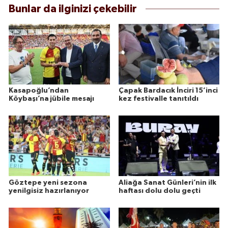
Bunlar da ilginizi çekebilir
Kasapoğlu’ndan
Çapak Bardacık İnciri 15’inci
Köybaşı’na jübile mesajı
kez festivalle tanıtıldı
Göztepe yeni sezona
Aliağa Sanat Günleri’nin ilk
yenilgisiz hazırlanıyor
haftası dolu dolu geçti