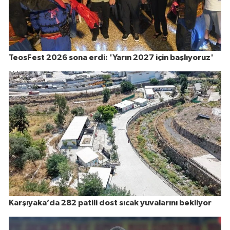
TeosFest 2026 sona erdi: 'Yarın 2027 için başlıyoruz'
Karşıyaka’da 282 patili dost sıcak yuvalarını bekliyor