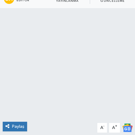
EDITÖR
YAYINLANMA
GÜNCELLEME
Spor
Teknoloji
Tatil ve Seyahat
Çevre
Okul Gazetesi
Paylaş
-
+
A
A