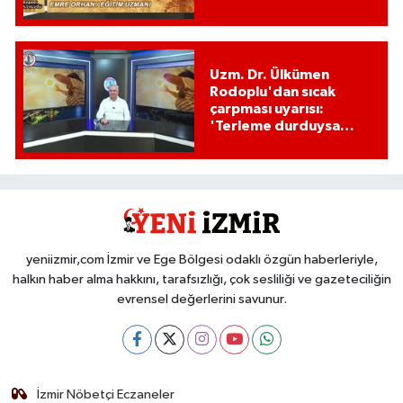
Uzm. Dr. Ülkümen
Rodoplu'dan sıcak
çarpması uyarısı:
'Terleme durduysa
hayati tehlike
başlamıştır!'
yeniizmir,com İzmir ve Ege Bölgesi odaklı özgün haberleriyle,
halkın haber alma hakkını, tarafsızlığı, çok sesliliği ve gazeteciliğin
evrensel değerlerini savunur.
İzmir Nöbetçi Eczaneler