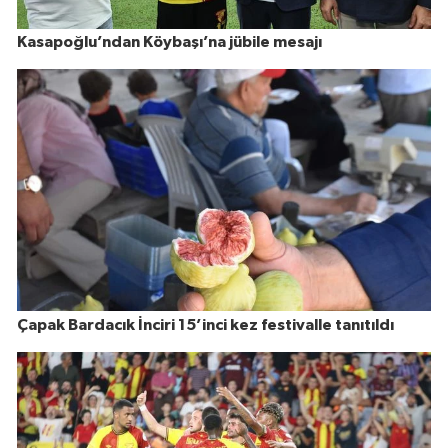
Kasapoğlu’ndan Köybaşı’na jübile mesajı
Çapak Bardacık İnciri 15’inci kez festivalle tanıtıldı