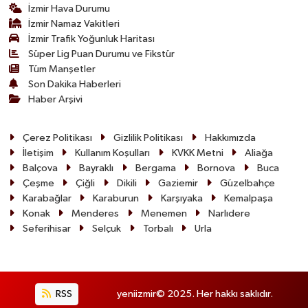
İzmir Hava Durumu
İzmir Namaz Vakitleri
İzmir Trafik Yoğunluk Haritası
Süper Lig Puan Durumu ve Fikstür
Tüm Manşetler
Son Dakika Haberleri
Haber Arşivi
Çerez Politikası
Gizlilik Politikası
Hakkımızda
İletişim
Kullanım Koşulları
KVKK Metni
Aliağa
Balçova
Bayraklı
Bergama
Bornova
Buca
Çeşme
Çiğli
Dikili
Gaziemir
Güzelbahçe
Karabağlar
Karaburun
Karşıyaka
Kemalpaşa
Konak
Menderes
Menemen
Narlıdere
Seferihisar
Selçuk
Torbalı
Urla
RSS
yeniizmir© 2025. Her hakkı saklıdır.