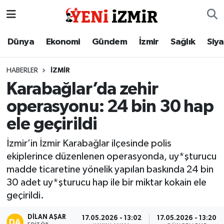
Dünya
İzmir Nöbetçi Eczaneler
Dünya
Ekonomi
Gündem
İzmir
Sağlık
Siy
Ekonomi
İzmir Hava Durumu
HABERLER
İZMIR
Karabağlar’da zehir
Gündem
İzmir Namaz Vakitleri
operasyonu: 24 bin 30 hap
İzmir
İzmir Trafik Yoğunluk Haritası
ele geçirildi
Sağlık
Süper Lig Puan Durumu ve Fikstür
İzmir’in İzmir Karabağlar ilçesinde polis
ekiplerince düzenlenen operasyonda, uy*şturucu
Siyaset
Tüm Manşetler
madde ticaretine yönelik yapılan baskında 24 bin
30 adet uy*şturucu hap ile bir miktar kokain ele
Magazin
Son Dakika Haberleri
geçirildi.
Resmi İlanlar
Haber Arşivi
DILAN AŞAR
17.05.2026 - 13:02
17.05.2026 - 13:20