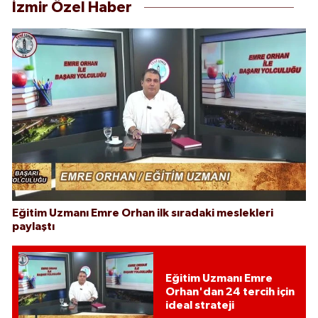
İzmir Özel Haber
Eğitim Uzmanı Emre Orhan ilk sıradaki meslekleri
paylaştı
Eğitim Uzmanı Emre
Orhan'dan 24 tercih için
ideal strateji