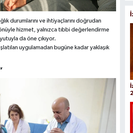
ağlık durumlarını ve ihtiyaçlarını doğrudan
önüyle hizmet, yalnızca tıbbi değerlendirme
utuyla da öne çıkıyor.
başlatılan uygulamadan bugüne kadar yaklaşık
”
İ
2