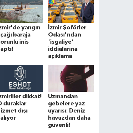
zmir'de yangın
İzmir Şoförler
çağı baraja
Odası'ndan
orunlu iniş
'işgaliye'
aptı!
iddialarına
açıklama
zmirliler dikkat!
Uzmandan
 duraklar
gebelere yaz
izmet dışı
uyarısı: Deniz
alıyor
havuzdan daha
güvenli!