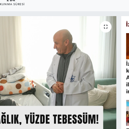
2 DK
KUNMA SÜRESI
İ
k
i
i