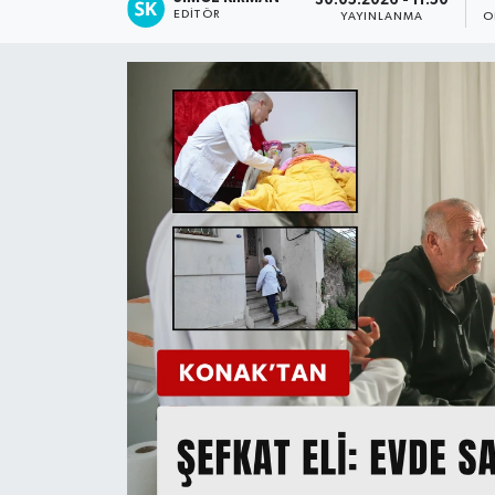
30.05.2026 - 11:50
EDITÖR
YAYINLANMA
O
Spor
Teknoloji
Tatil ve Seyahat
Çevre
Okul Gazetesi