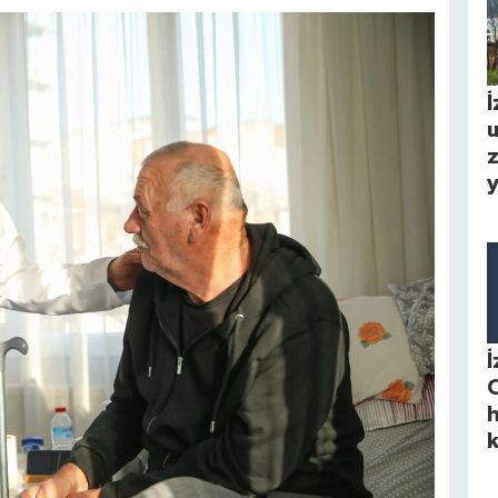
İ
u
z
y
İ
O
h
k