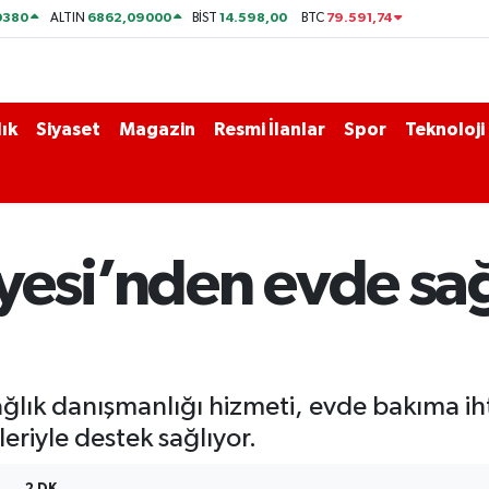
0380
6862,09000
14.598,00
79.591,74
ALTIN
BİST
BTC
ık
Siyaset
Magazin
Resmi İlanlar
Spor
Teknoloji
yesi’nden evde sağ
ağlık danışmanlığı hizmeti, evde bakıma ih
eriyle destek sağlıyor.