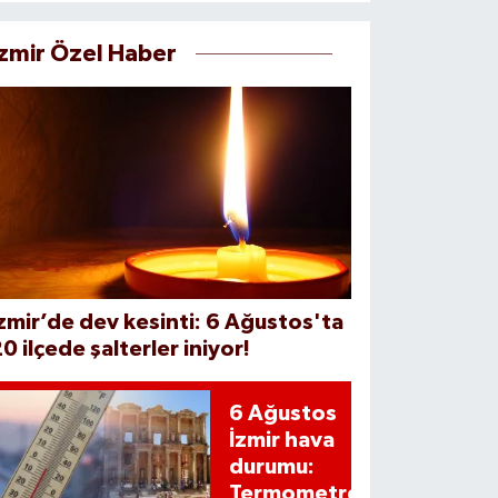
İzmir Özel Haber
zmir’de dev kesinti: 6 Ağustos'ta
0 ilçede şalterler iniyor!
6 Ağustos
İzmir hava
durumu:
Termometreler