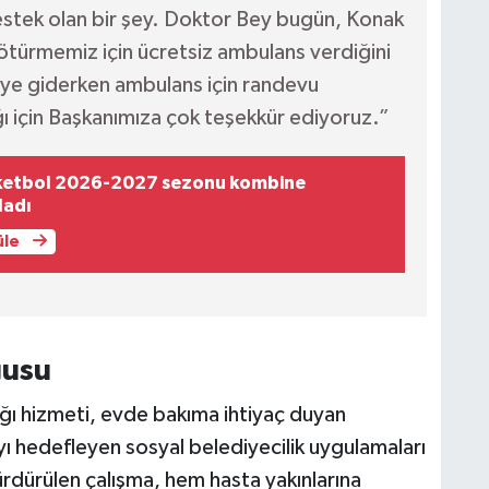
estek olan bir şey. Doktor Bey bugün, Konak
ötürmemiz için ücretsiz ambulans verdiğini
ye giderken ambulans için randevu
ğı için Başkanımıza çok teşekkür ediyoruz.”
ketbol 2026-2027 sezonu kombine
ladı
üle
gusu
ığı hizmeti, evde bakıma ihtiyaç duyan
yı hedefleyen sosyal belediyecilik uygulamaları
sürdürülen çalışma, hem hasta yakınlarına