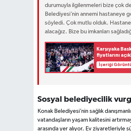
durumuyla ilgilenmeleri bize çok d
Belediyesi’nin annemi hastaneye g
söyledi. Çok mutlu olduk. Hastane
alacağız. Bize bu imkanları sağladı
Karşıyaka Bas
fiyatlarını açık
İçeriği Görünt
Sosyal belediyecilik vur
Konak Belediyesi’nin sağlık danışmanl
vatandaşların yaşam kalitesini artırma
arasında yer alıyor. Ev ziyaretleriyle 