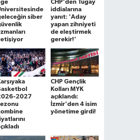
Ege
CHP'den Tugay
Üniversitesinde
iddialarına
eleceğin siber
yanıt: 'Aday
güvenlik
yapan zihniyeti
uzmanları
de eleştirmek
etişiyor
gerekir!'
Karşıyaka
CHP Gençlik
Basketbol
Kolları MYK
2026-2027
açıklandı:
sezonu
İzmir'den 4 isim
kombine
yönetime girdi!
iyatlarını
çıkladı