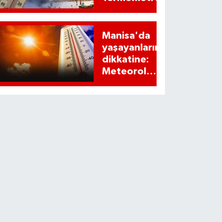
patlayabilir!
Manisa'da
yaşayanların
dikkatine:
Meteoroloji
alarm verdi!