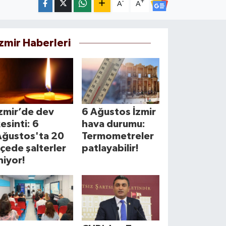
-
+
A
A
İzmir Haberleri
zmir’de dev
6 Ağustos İzmir
esinti: 6
hava durumu:
Ağustos'ta 20
Termometreler
lçede şalterler
patlayabilir!
niyor!