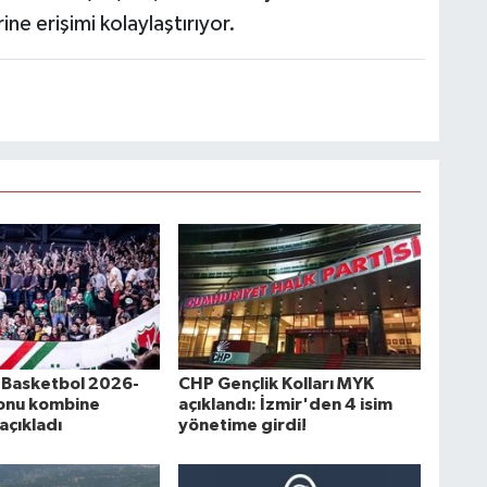
ne erişimi kolaylaştırıyor.
 Basketbol 2026-
CHP Gençlik Kolları MYK
onu kombine
açıklandı: İzmir'den 4 isim
 açıkladı
yönetime girdi!