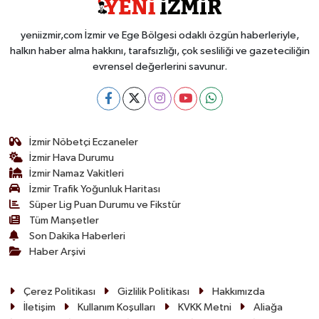
yeniizmir,com İzmir ve Ege Bölgesi odaklı özgün haberleriyle,
halkın haber alma hakkını, tarafsızlığı, çok sesliliği ve gazeteciliğin
evrensel değerlerini savunur.
İzmir Nöbetçi Eczaneler
İzmir Hava Durumu
İzmir Namaz Vakitleri
İzmir Trafik Yoğunluk Haritası
Süper Lig Puan Durumu ve Fikstür
Tüm Manşetler
Son Dakika Haberleri
Haber Arşivi
Çerez Politikası
Gizlilik Politikası
Hakkımızda
İletişim
Kullanım Koşulları
KVKK Metni
Aliağa