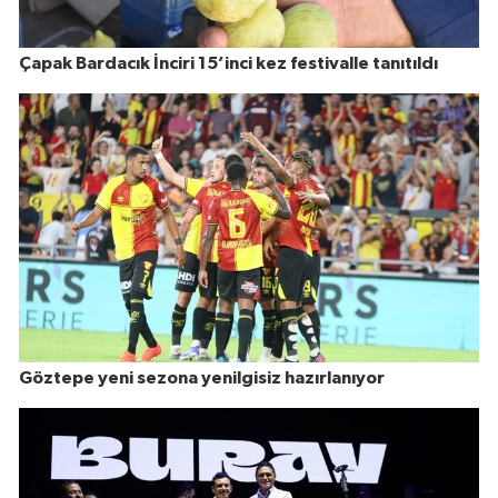
Çapak Bardacık İnciri 15’inci kez festivalle tanıtıldı
Göztepe yeni sezona yenilgisiz hazırlanıyor