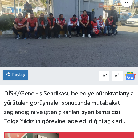
Spor
Teknoloji
Tatil ve Seyahat
Çevre
Okul Gazetesi
Paylaş
-
+
A
A
DİSK/Genel-İş Sendikası, belediye bürokratlarıyla
yürütülen görüşmeler sonucunda mutabakat
sağlandığını ve işten çıkarılan işyeri temsilcisi
Tolga Yıldız’ın görevine iade edildiğini açıkladı.