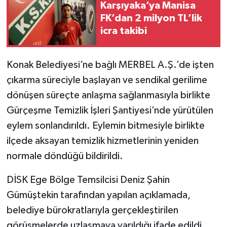
Karşıyaka’ya Manisa
FK’dan 2 milyon TL’lik
icra takibi
Konak Belediyesi’ne bağlı MERBEL A.Ş.’de işten
çıkarma süreciyle başlayan ve sendikal gerilime
dönüşen süreçte anlaşma sağlanmasıyla birlikte
Gürçeşme Temizlik İşleri Şantiyesi’nde yürütülen
eylem sonlandırıldı. Eylemin bitmesiyle birlikte
ilçede aksayan temizlik hizmetlerinin yeniden
normale döndüğü bildirildi.
DİSK Ege Bölge Temsilcisi Deniz Şahin
Gümüştekin tarafından yapılan açıklamada,
belediye bürokratlarıyla gerçekleştirilen
görüşmelerde uzlaşmaya varıldığı ifade edildi.