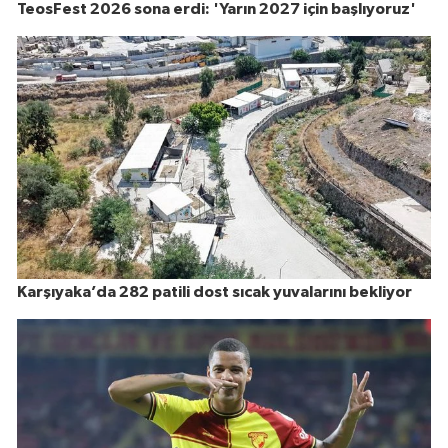
TeosFest 2026 sona erdi: 'Yarın 2027 için başlıyoruz'
Karşıyaka’da 282 patili dost sıcak yuvalarını bekliyor