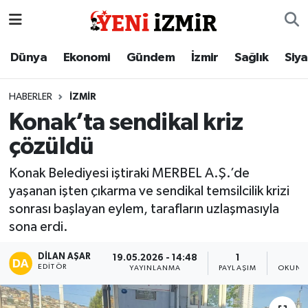
Dünya
İzmir Nöbetçi Eczaneler
Dünya
Ekonomi
Gündem
İzmir
Sağlık
Siy
Ekonomi
İzmir Hava Durumu
HABERLER
İZMIR
Konak’ta sendikal kriz
Gündem
İzmir Namaz Vakitleri
çözüldü
İzmir
İzmir Trafik Yoğunluk Haritası
Konak Belediyesi iştiraki MERBEL A.Ş.’de
yaşanan işten çıkarma ve sendikal temsilcilik krizi
Sağlık
Süper Lig Puan Durumu ve Fikstür
sonrası başlayan eylem, tarafların uzlaşmasıyla
sona erdi.
Siyaset
Tüm Manşetler
DILAN AŞAR
19.05.2026 - 14:48
1
1
Magazin
Son Dakika Haberleri
EDITÖR
YAYINLANMA
PAYLAŞIM
OKUNM
Resmi İlanlar
Haber Arşivi