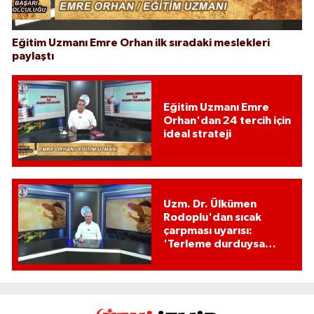
Eğitim Uzmanı Emre Orhan ilk sıradaki meslekleri
paylaştı
Eğitim Uzmanı Emre
Orhan'dan 24 tercih için
ideal strateji
Uzm. Dr. Ülkümen
Rodoplu'dan sıcak
çarpması uyarısı:
'Terleme durduysa
hayati tehlike
başlamıştır!'