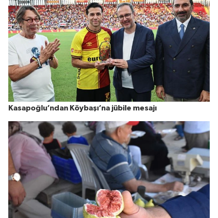
Kasapoğlu’ndan Köybaşı’na jübile mesajı