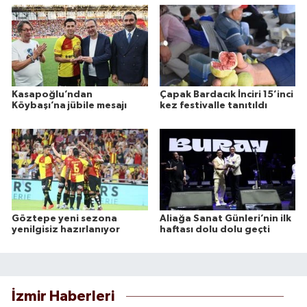
Kasapoğlu’ndan
Çapak Bardacık İnciri 15’inci
Köybaşı’na jübile mesajı
kez festivalle tanıtıldı
Göztepe yeni sezona
Aliağa Sanat Günleri’nin ilk
yenilgisiz hazırlanıyor
haftası dolu dolu geçti
İzmir Haberleri