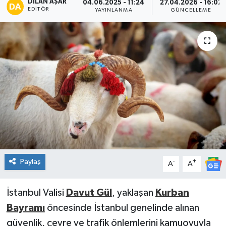
DILAN AŞAR
04.06.2025 - 11:24
27.04.2026 - 16:07
EDITÖR
YAYINLANMA
GÜNCELLEME
Spor
Teknoloji
Tatil ve Seyahat
Çevre
Okul Gazetesi
Paylaş
-
+
A
A
İstanbul Valisi
Davut Gül
, yaklaşan
Kurban
Bayramı
öncesinde İstanbul genelinde alınan
güvenlik, çevre ve trafik önlemlerini kamuoyuyla