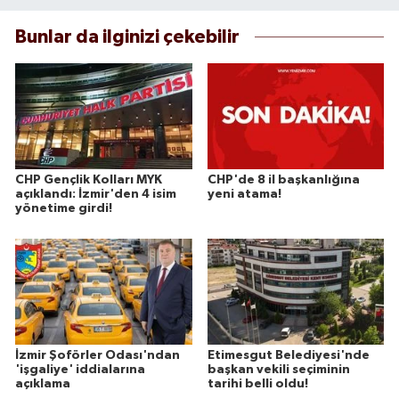
Bunlar da ilginizi çekebilir
CHP Gençlik Kolları MYK
CHP'de 8 il başkanlığına
açıklandı: İzmir'den 4 isim
yeni atama!
yönetime girdi!
İzmir Şoförler Odası'ndan
Etimesgut Belediyesi'nde
'işgaliye' iddialarına
başkan vekili seçiminin
açıklama
tarihi belli oldu!