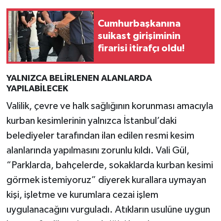
Cumhurbaşkanına
suikast girişiminin
firarisi itirafçı oldu!
YALNIZCA BELİRLENEN ALANLARDA
YAPILABİLECEK
Valilik, çevre ve halk sağlığının korunması amacıyla
kurban kesimlerinin yalnızca İstanbul’daki
belediyeler tarafından ilan edilen resmi kesim
alanlarında yapılmasını zorunlu kıldı. Vali Gül,
“Parklarda, bahçelerde, sokaklarda kurban kesimi
görmek istemiyoruz” diyerek kurallara uymayan
kişi, işletme ve kurumlara cezai işlem
uygulanacağını vurguladı. Atıkların usulüne uygun