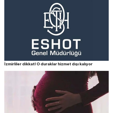
İzmirliler dikkat! O duraklar hizmet dışı kalıyor