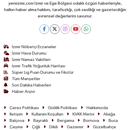
yeniizmir,com İzmir ve Ege Bölgesi odaklı özgün haberleriyle,
halkın haber alma hakkını, tarafsızlığı, çok sesliliği ve gazeteciliğin
evrensel değerlerini savunur.
İzmir Nöbetçi Eczaneler
İzmir Hava Durumu
İzmir Namaz Vakitleri
İzmir Trafik Yoğunluk Haritası
Süper Lig Puan Durumu ve Fikstür
Tüm Manşetler
Son Dakika Haberleri
Haber Arşivi
Çerez Politikası
Gizlilik Politikası
Hakkımızda
İletişim
Kullanım Koşulları
KVKK Metni
Aliağa
Balçova
Bayraklı
Bergama
Bornova
Buca
Çeşme
Çiğli
Dikili
Gaziemir
Güzelbahçe