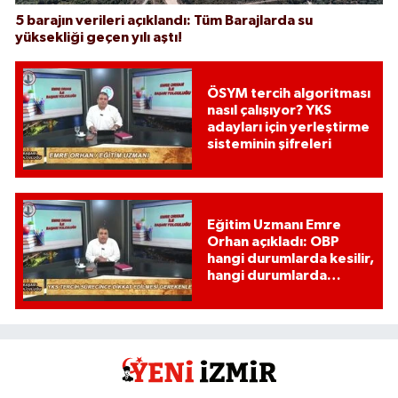
5 barajın verileri açıklandı: Tüm Barajlarda su
yüksekliği geçen yılı aştı!
ÖSYM tercih algoritması
nasıl çalışıyor? YKS
adayları için yerleştirme
sisteminin şifreleri
Eğitim Uzmanı Emre
Orhan açıkladı: OBP
hangi durumlarda kesilir,
hangi durumlarda
kesilmez?