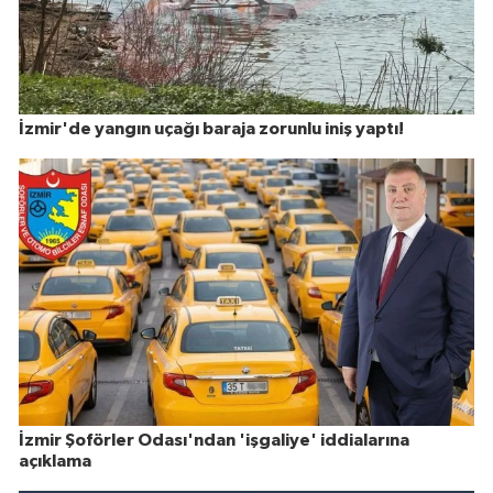
İzmir'de yangın uçağı baraja zorunlu iniş yaptı!
İzmir Şoförler Odası'ndan 'işgaliye' iddialarına
açıklama