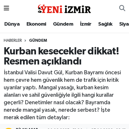
Dünya
İzmir Nöbetçi Eczaneler
Dünya
Ekonomi
Gündem
İzmir
Sağlık
Siy
Ekonomi
İzmir Hava Durumu
HABERLER
GÜNDEM
Kurban kesecekler dikkat!
Gündem
İzmir Namaz Vakitleri
Resmen açıklandı
İzmir
İzmir Trafik Yoğunluk Haritası
İstanbul Valisi Davut Gül, Kurban Bayramı öncesi
hem çevre hem güvenlik hem de trafik için kritik
Sağlık
Süper Lig Puan Durumu ve Fikstür
uyarılar yaptı. Mangal yasağı, kurban kesim
alanları ve sahil güvenliğiyle ilgili hangi kurallar
Siyaset
Tüm Manşetler
geçerli? Denetimler nasıl olacak? Bayramda
nerede mangal yasak, nerede serbest? İşte
Magazin
Son Dakika Haberleri
merak edilen tüm detaylar:
Resmi İlanlar
Haber Arşivi