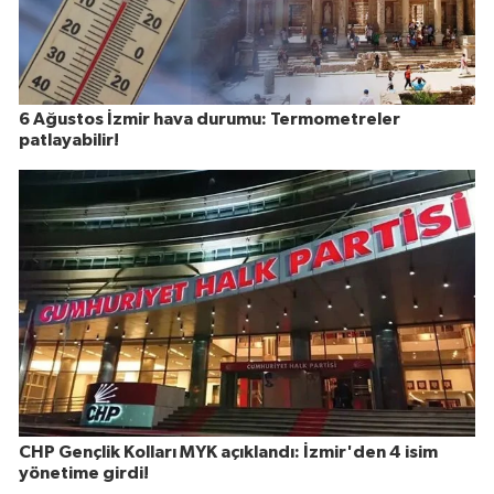
6 Ağustos İzmir hava durumu: Termometreler
patlayabilir!
CHP Gençlik Kolları MYK açıklandı: İzmir'den 4 isim
yönetime girdi!