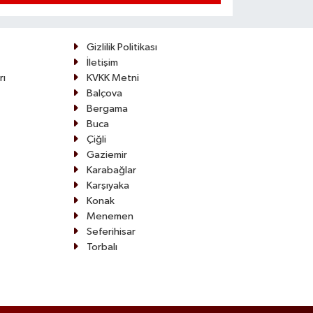
yenilik: 16
yeni bölüm
açıldı
Gizlilik Politikası
İletişim
rı
KVKK Metni
Balçova
Bergama
Buca
Çiğli
Gaziemir
Karabağlar
Karşıyaka
Konak
Menemen
Seferihisar
Torbalı