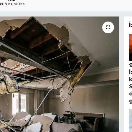
1 DK
KUNMA SÜRESI
İ
k
S