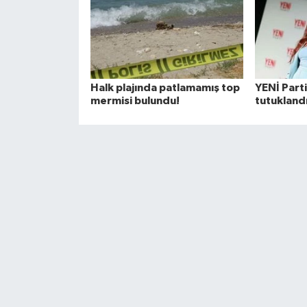
Halk plajında patlamamış top
YENİ Parti
mermisi bulundu!
tutuklandı