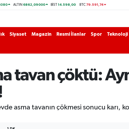
0380
6862,09000
14.598,00
79.591,74
ALTIN
BİST
BTC
ık
Siyaset
Magazin
Resmi İlanlar
Spor
Teknoloji
ma tavan çöktü: Ayn
!
r evde asma tavanın çökmesi sonucu karı, ko