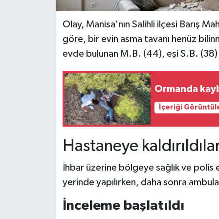
Olay, Manisa'nın Salihli ilçesi Barış M
göre, bir evin asma tavanı henüz bili
evde bulunan M.B. (44), eşi S.B. (38) 
Ormanda kayb
İçeriği Görüntül
Hastaneye kaldırıldıla
İhbar üzerine bölgeye sağlık ve polis ek
yerinde yapılırken, daha sonra ambulan
İnceleme başlatıldı