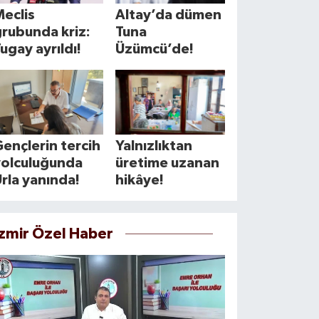
eclis
Altay’da dümen
rubunda kriz:
Tuna
ugay ayrıldı!
Üzümcü’de!
ençlerin tercih
Yalnızlıktan
yolculuğunda
üretime uzanan
rla yanında!
hikâye!
İzmir Özel Haber