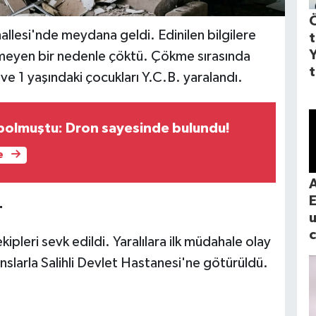
ahallesi'nde meydana geldi. Edinilen bilgilere
nmeyen bir nedenle çöktü. Çökme sırasında
t
ve 1 yaşındaki çocukları Y.C.B. yaralandı.
olmuştu: Dron sayesinde bulundu!
e
A
r
c
ipleri sevk edildi. Yaralılara ilk müdahale olay
slarla Salihli Devlet Hastanesi'ne götürüldü.