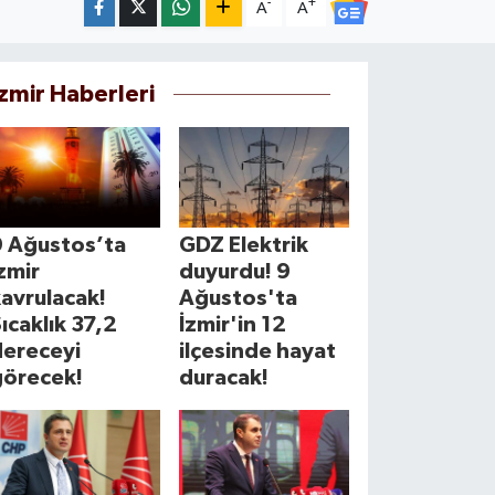
-
+
A
A
İzmir Haberleri
9 Ağustos’ta
GDZ Elektrik
zmir
duyurdu! 9
avrulacak!
Ağustos'ta
ıcaklık 37,2
İzmir'in 12
dereceyi
ilçesinde hayat
görecek!
duracak!