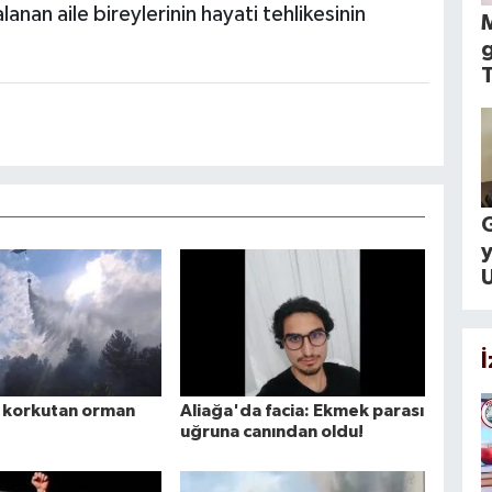
alanan aile bireylerinin hayati tehlikesinin
M
g
T
G
U
 korkutan orman
Aliağa'da facia: Ekmek parası
uğruna canından oldu!