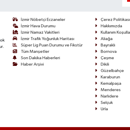
İzmir Nöbetçi Eczaneler
Çerez Politikası
İzmir Hava Durumu
Hakkımızda
İzmir Namaz Vakitleri
Kullanım Koşulla
İzmir Trafik Yoğunluk Haritası
Aliağa
çok
Süper Lig Puan Durumu ve Fikstür
Bayraklı
ur.
Tüm Manşetler
Bornova
Son Dakika Haberleri
Çeşme
Haber Arşivi
Dikili
Güzelbahçe
Karaburun
Kemalpaşa
Menderes
Narlıdere
Selçuk
Urla