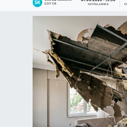
01.06.2026 - 15:50
EDITÖR
YAYINLANMA
O
Spor
Teknoloji
Tatil ve Seyahat
Çevre
Okul Gazetesi