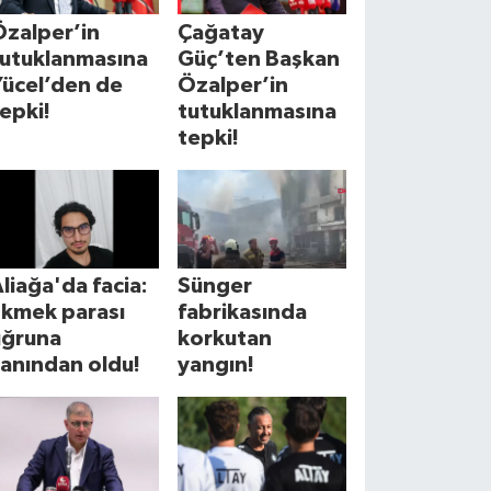
Özalper’in
Çağatay
tutuklanmasına
Güç’ten Başkan
Yücel’den de
Özalper’in
epki!
tutuklanmasına
tepki!
liağa'da facia:
Sünger
Ekmek parası
fabrikasında
uğruna
korkutan
anından oldu!
yangın!