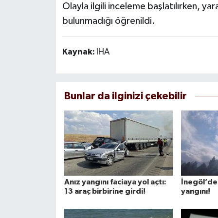
Olayla ilgili inceleme başlatılırken, yar
bulunmadığı öğrenildi.
Kaynak:
İHA
Bunlar da ilginizi çekebilir
Anız yangını faciaya yol açtı:
İnegöl’de
13 araç birbirine girdi!
yangını!