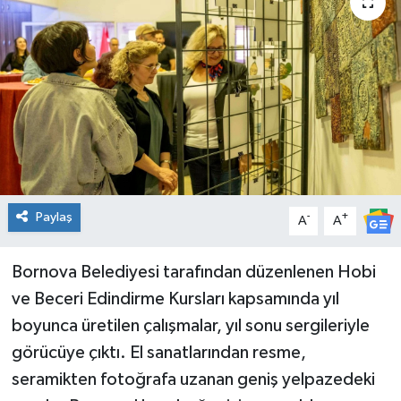
Spor
Teknoloji
Tatil ve Seyahat
Çevre
Okul Gazetesi
Paylaş
-
+
A
A
Bornova Belediyesi tarafından düzenlenen Hobi
ve Beceri Edindirme Kursları kapsamında yıl
boyunca üretilen çalışmalar, yıl sonu sergileriyle
görücüye çıktı. El sanatlarından resme,
seramikten fotoğrafa uzanan geniş yelpazedeki