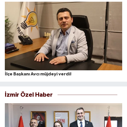
İlçe Başkanı Avcı müjdeyi verdi!
İzmir Özel Haber