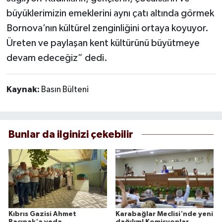
büyüklerimizin emeklerini aynı çatı altında görmek
Bornova’nın kültürel zenginliğini ortaya koyuyor.
Üreten ve paylaşan kent kültürünü büyütmeye
devam edeceğiz” dedi.
Kaynak:
Basın Bülteni
Bunlar da ilginizi çekebilir
Kıbrıs Gazisi Ahmet
Karabağlar Meclisi'nde yeni
Bacınak'a veda
dağılım! Komisyonlar