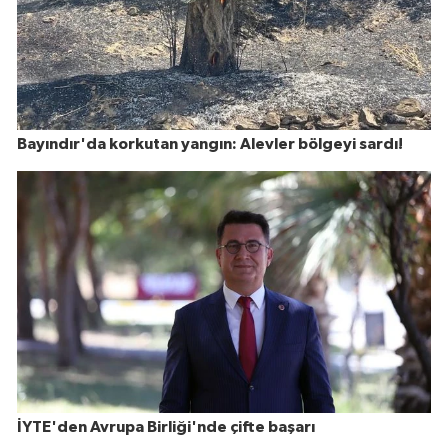
Bayındır'da korkutan yangın: Alevler bölgeyi sardı!
İYTE'den Avrupa Birliği'nde çifte başarı