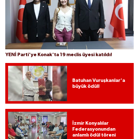
YENİ Parti'ye Konak'ta 19 meclis üyesi katıldı!
Batuhan Vuruşkanlar'a
büyük ödül!
İzmir Konyalılar
Federasyonundan
anlamlı ödül töreni