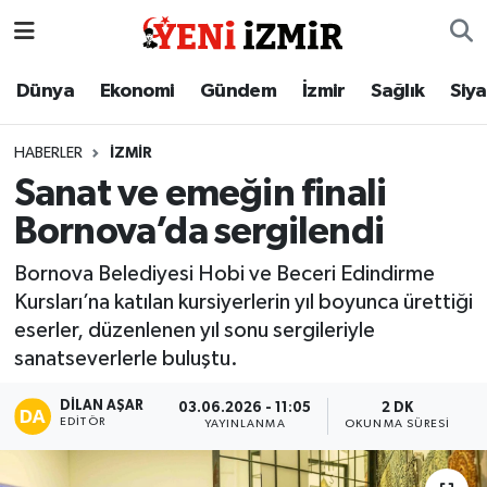
Dünya
İzmir Nöbetçi Eczaneler
Dünya
Ekonomi
Gündem
İzmir
Sağlık
Siy
Ekonomi
İzmir Hava Durumu
HABERLER
İZMIR
Sanat ve emeğin finali
Gündem
İzmir Namaz Vakitleri
Bornova’da sergilendi
İzmir
İzmir Trafik Yoğunluk Haritası
Bornova Belediyesi Hobi ve Beceri Edindirme
Kursları’na katılan kursiyerlerin yıl boyunca ürettiği
Sağlık
Süper Lig Puan Durumu ve Fikstür
eserler, düzenlenen yıl sonu sergileriyle
sanatseverlerle buluştu.
Siyaset
Tüm Manşetler
DILAN AŞAR
03.06.2026 - 11:05
2 DK
Magazin
Son Dakika Haberleri
EDITÖR
YAYINLANMA
OKUNMA SÜRESI
Resmi İlanlar
Haber Arşivi