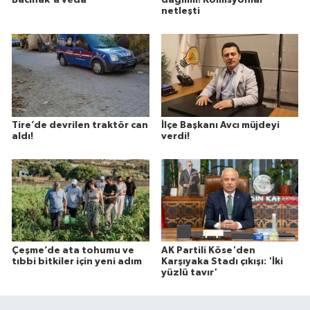
netleşti
Tire’de devrilen traktör can
İlçe Başkanı Avcı müjdeyi
aldı!
verdi!
Çeşme’de ata tohumu ve
AK Partili Köse'den
tıbbi bitkiler için yeni adım
Karşıyaka Stadı çıkışı: 'İki
yüzlü tavır'