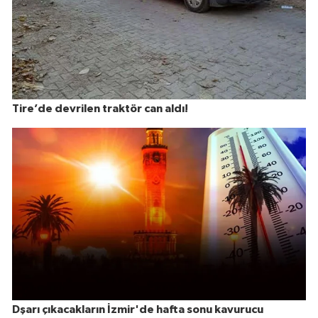
Tire’de devrilen traktör can aldı!
Dşarı çıkacakların İzmir'de hafta sonu kavurucu