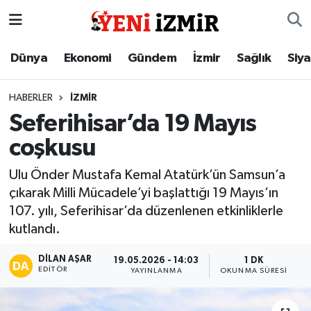
Dünya
İzmir Nöbetçi Eczaneler
Dünya
Ekonomi
Gündem
İzmir
Sağlık
Siy
Ekonomi
İzmir Hava Durumu
HABERLER
İZMIR
Seferihisar’da 19 Mayıs
Gündem
İzmir Namaz Vakitleri
coşkusu
İzmir
İzmir Trafik Yoğunluk Haritası
Ulu Önder Mustafa Kemal Atatürk’ün Samsun’a
çıkarak Milli Mücadele’yi başlattığı 19 Mayıs’ın
Sağlık
Süper Lig Puan Durumu ve Fikstür
107. yılı, Seferihisar’da düzenlenen etkinliklerle
kutlandı.
Siyaset
Tüm Manşetler
DILAN AŞAR
19.05.2026 - 14:03
1 DK
Magazin
Son Dakika Haberleri
EDITÖR
YAYINLANMA
OKUNMA SÜRESI
Resmi İlanlar
Haber Arşivi