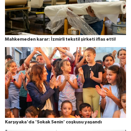
Mahkemeden karar: İzmirli tekstil şirketi iflas etti!
Karşıyaka'da 'Sokak Senin' coşkusu yaşandı