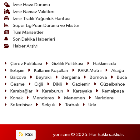
İzmir Hava Durumu
İzmir Namaz Vakitleri
İzmir Trafik Yoğunluk Haritası
Süper Lig Puan Durumu ve Fikstür
Tüm Manşetler
Son Dakika Haberleri
Haber Arşivi
Çerez Politikası
Gizlilik Politikası
Hakkımızda
İletişim
Kullanım Koşulları
KVKK Metni
Aliağa
Balçova
Bayraklı
Bergama
Bornova
Buca
Çeşme
Çiğli
Dikili
Gaziemir
Güzelbahçe
Karabağlar
Karaburun
Karşıyaka
Kemalpaşa
Konak
Menderes
Menemen
Narlıdere
Seferihisar
Selçuk
Torbalı
Urla
RSS
yeniizmir© 2025. Her hakkı saklıdır.