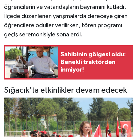
öğrencilerin ve vatandaşların bayramını kutladı.
İlçede düzenlenen yarışmalarda dereceye giren
öğrencilere ödüller verilirken, tören programı
geçiş seremonisiyle sona erdi.
Sahibinin gölgesi oldu:
Benekli traktörden
inmiyor!
Sığacık’ta etkinlikler devam edecek