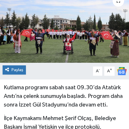
Spor
Teknoloji
Tatil ve Seyahat
Çevre
Okul Gazetesi
Paylaş
-
+
A
A
Kutlama programı sabah saat 09.30’da Atatürk
Anıtı’na çelenk sunumuyla başladı. Program daha
sonra İzzet Gül Stadyumu’nda devam etti.
İlçe Kaymakamı Mehmet Şerif Olçaş, Belediye
Başkanı İsmail Yetişkin ve ilçe protokolü,