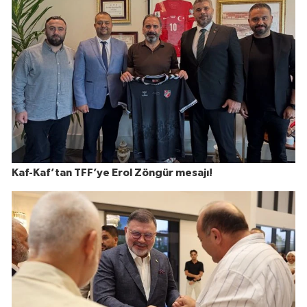
Kaf-Kaf’tan TFF’ye Erol Zöngür mesajı!