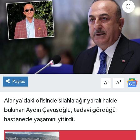
Spor
Teknoloji
Tatil ve Seyahat
Çevre
Okul Gazetesi
Paylaş
-
+
A
A
Alanya’daki ofisinde silahla ağır yaralı halde
bulunan Aydın Çavuşoğlu, tedavi gördüğü
hastanede yaşamını yitirdi.