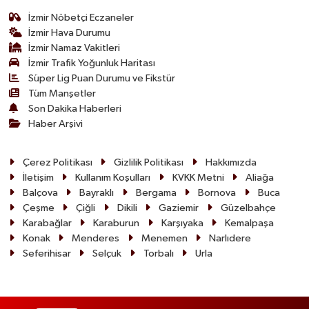
İzmir Nöbetçi Eczaneler
İzmir Hava Durumu
İzmir Namaz Vakitleri
İzmir Trafik Yoğunluk Haritası
Süper Lig Puan Durumu ve Fikstür
Tüm Manşetler
Son Dakika Haberleri
Haber Arşivi
Çerez Politikası
Gizlilik Politikası
Hakkımızda
İletişim
Kullanım Koşulları
KVKK Metni
Aliağa
Balçova
Bayraklı
Bergama
Bornova
Buca
Çeşme
Çiğli
Dikili
Gaziemir
Güzelbahçe
Karabağlar
Karaburun
Karşıyaka
Kemalpaşa
Konak
Menderes
Menemen
Narlıdere
Seferihisar
Selçuk
Torbalı
Urla