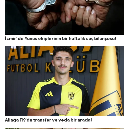
İzmir’de Yunus ekiplerinin bir haftalık suç bilançosu!
Aliağa FK’da transfer ve veda bir arada!