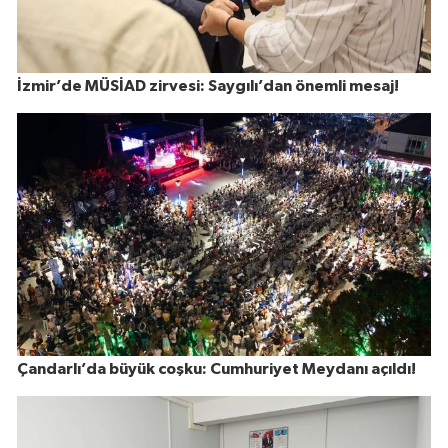
İzmir’de MÜSİAD zirvesi: Saygılı’dan önemli mesaj!
Çandarlı’da büyük coşku: Cumhuriyet Meydanı açıldı!