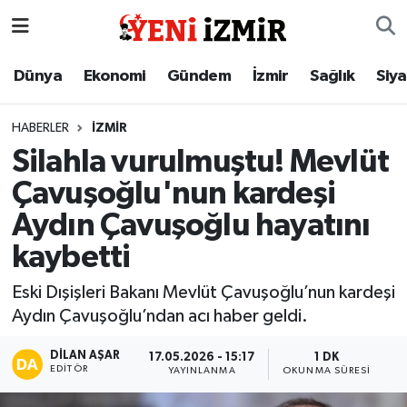
Dünya
İzmir Nöbetçi Eczaneler
Dünya
Ekonomi
Gündem
İzmir
Sağlık
Siy
Ekonomi
İzmir Hava Durumu
HABERLER
İZMIR
Silahla vurulmuştu! Mevlüt
Gündem
İzmir Namaz Vakitleri
Çavuşoğlu'nun kardeşi
İzmir
İzmir Trafik Yoğunluk Haritası
Aydın Çavuşoğlu hayatını
kaybetti
Sağlık
Süper Lig Puan Durumu ve Fikstür
Eski Dışişleri Bakanı Mevlüt Çavuşoğlu’nun kardeşi
Siyaset
Tüm Manşetler
Aydın Çavuşoğlu’ndan acı haber geldi.
Magazin
Son Dakika Haberleri
DILAN AŞAR
17.05.2026 - 15:17
1 DK
EDITÖR
YAYINLANMA
OKUNMA SÜRESI
Resmi İlanlar
Haber Arşivi