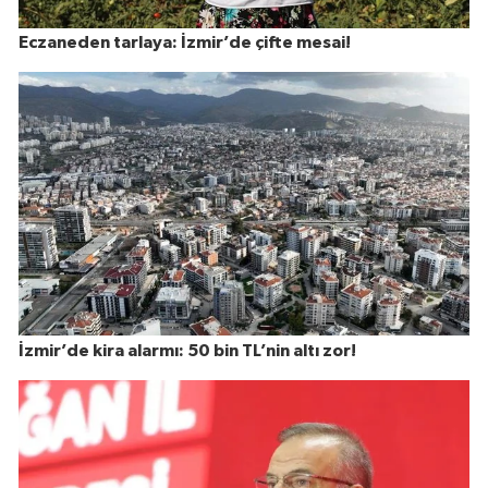
Eczaneden tarlaya: İzmir’de çifte mesai!
İzmir’de kira alarmı: 50 bin TL’nin altı zor!