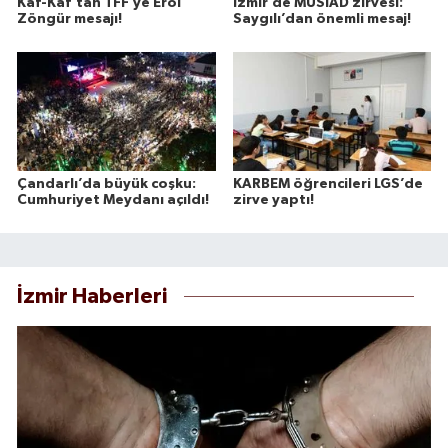
Kaf-Kaf’tan TFF’ye Erol
İzmir’de MÜSİAD zirvesi:
Zöngür mesajı!
Saygılı’dan önemli mesaj!
Çandarlı’da büyük coşku:
KARBEM öğrencileri LGS’de
Cumhuriyet Meydanı açıldı!
zirve yaptı!
İzmir Haberleri