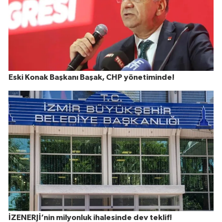
Eski Konak Başkanı Başak, CHP yönetiminde!
İZENERJİ’nin milyonluk ihalesinde dev teklif!