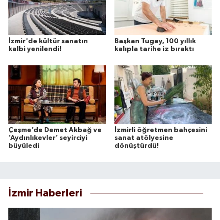
İzmir'de kültür sanatın
Başkan Tugay, 100 yıllık
kalbi yenilendi!
kalıpla tarihe iz bıraktı
Çeşme’de Demet Akbağ ve
İzmirli öğretmen bahçesini
‘Aydınlıkevler’ seyirciyi
sanat atölyesine
büyüledi
dönüştürdü!
İzmir Haberleri