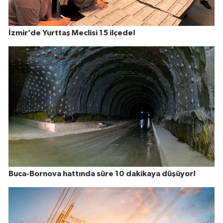
İzmir’de Yurttaş Meclisi 15 ilçede!
Buca-Bornova hattında süre 10 dakikaya düşüyor!