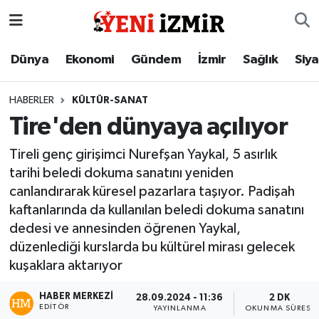
Dünya
İzmir Nöbetçi Eczaneler
Dünya
Ekonomi
Gündem
İzmir
Sağlık
Siy
Ekonomi
İzmir Hava Durumu
HABERLER
KÜLTÜR-SANAT
Tire'den dünyaya açılıyor
Gündem
İzmir Namaz Vakitleri
Tireli genç girişimci Nurefşan Yaykal, 5 asırlık
İzmir
İzmir Trafik Yoğunluk Haritası
tarihi beledi dokuma sanatını yeniden
canlandırarak küresel pazarlara taşıyor. Padişah
Sağlık
Süper Lig Puan Durumu ve Fikstür
kaftanlarında da kullanılan beledi dokuma sanatını
dedesi ve annesinden öğrenen Yaykal,
Siyaset
Tüm Manşetler
düzenlediği kurslarda bu kültürel mirası gelecek
kuşaklara aktarıyor
Magazin
Son Dakika Haberleri
HABER MERKEZI
28.09.2024 - 11:36
2 DK
Resmi İlanlar
Haber Arşivi
EDITÖR
YAYINLANMA
OKUNMA SÜRESI