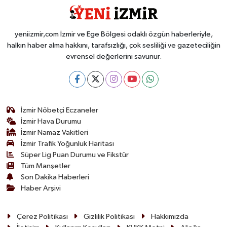
yeniizmir,com İzmir ve Ege Bölgesi odaklı özgün haberleriyle,
halkın haber alma hakkını, tarafsızlığı, çok sesliliği ve gazeteciliğin
evrensel değerlerini savunur.
İzmir Nöbetçi Eczaneler
İzmir Hava Durumu
İzmir Namaz Vakitleri
İzmir Trafik Yoğunluk Haritası
Süper Lig Puan Durumu ve Fikstür
Tüm Manşetler
Son Dakika Haberleri
Haber Arşivi
Çerez Politikası
Gizlilik Politikası
Hakkımızda