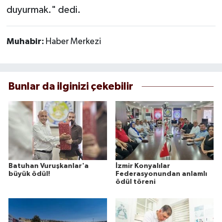
duyurmak." dedi.
Muhabir:
Haber Merkezi
Bunlar da ilginizi çekebilir
Batuhan Vuruşkanlar'a
İzmir Konyalılar
büyük ödül!
Federasyonundan anlamlı
ödül töreni