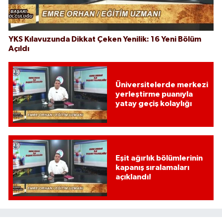
YKS Kılavuzunda Dikkat Çeken Yenilik: 16 Yeni Bölüm
Açıldı
Üniversitelerde merkezi
yerleştirme puanıyla
yatay geçiş kolaylığı
Eşit ağırlık bölümlerinin
kapanış sıralamaları
açıklandı!