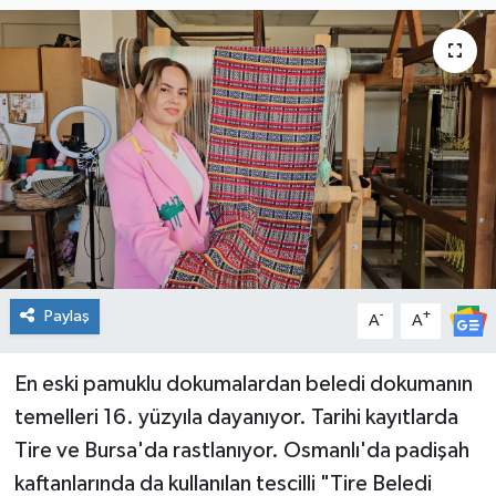
Spor
Teknoloji
Tatil ve Seyahat
Çevre
Okul Gazetesi
Paylaş
-
+
A
A
En eski pamuklu dokumalardan beledi dokumanın
temelleri 16. yüzyıla dayanıyor. Tarihi kayıtlarda
Tire ve Bursa'da rastlanıyor. Osmanlı'da padişah
kaftanlarında da kullanılan tescilli "Tire Beledi