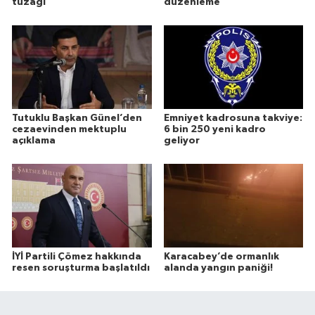
tuzağı
düzenleme
Tutuklu Başkan Günel’den
Emniyet kadrosuna takviye:
cezaevinden mektuplu
6 bin 250 yeni kadro
açıklama
geliyor
İYİ Partili Çömez hakkında
Karacabey’de ormanlık
resen soruşturma başlatıldı
alanda yangın paniği!