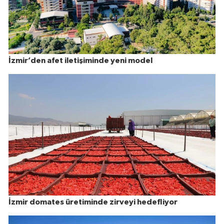
İzmir’den afet iletişiminde yeni model
İzmir domates üretiminde zirveyi hedefliyor