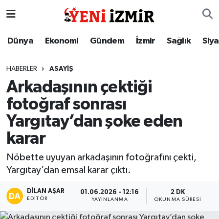
Dünya
İzmir Nöbetçi Eczaneler
Dünya
Ekonomi
Gündem
İzmir
Sağlık
Siy
Ekonomi
İzmir Hava Durumu
HABERLER
ASAYIŞ
Arkadaşının çektiği
Gündem
İzmir Namaz Vakitleri
fotoğraf sonrası
İzmir
İzmir Trafik Yoğunluk Haritası
Yargıtay’dan şoke eden
karar
Sağlık
Süper Lig Puan Durumu ve Fikstür
Nöbette uyuyan arkadaşının fotoğrafını çekti,
Siyaset
Tüm Manşetler
Yargıtay’dan emsal karar çıktı.
Magazin
Son Dakika Haberleri
DILAN AŞAR
01.06.2026 - 12:16
2 DK
EDITÖR
YAYINLANMA
OKUNMA SÜRESI
Resmi İlanlar
Haber Arşivi