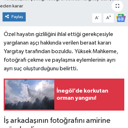
Spor
Paylaş
-
+
A
A
Teknoloji
Özel hayatın gizliliğini ihlal ettiği gerekçesiyle
Tatil ve Seyahat
yargılanan aşçı hakkında verilen beraat kararı
Yargıtay tarafından bozuldu. Yüksek Mahkeme,
Çevre
fotoğrafı çekme ve paylaşma eylemlerinin ayrı
ayrı suç oluşturduğunu belirtti.
Okul Gazetesi
İnegöl’de korkutan
orman yangını!
İş arkadaşının fotoğrafını amirine