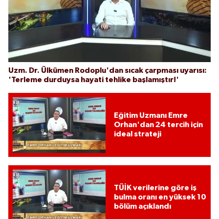
Uzm. Dr. Ülkümen Rodoplu'dan sıcak çarpması uyarısı:
'Terleme durduysa hayati tehlike başlamıştır!'
Eğitim Uzmanı Emre
Orhan'dan 24 tercih için
ideal strateji
TÜİK verilerine göre iş
bulma oranı en yüksek 10
bölüm açıklandı