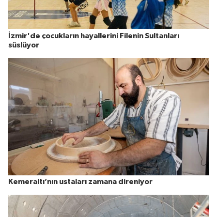
İzmir'de çocukların hayallerini Filenin Sultanları
süslüyor
Kemeraltı’nın ustaları zamana direniyor