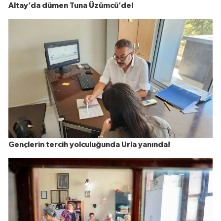
Altay’da dümen Tuna Üzümcü’de!
Gençlerin tercih yolculuğunda Urla yanında!