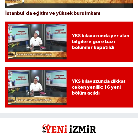
İstanbul'da eğitim ve yüksek burs imkanı
YKS kılavuzunda yer alan
bilgilere göre bazı
bölümler kapatıldı
YKS kılavuzunda dikkat
çeken yenilik: 16 yeni
bölüm açıldı