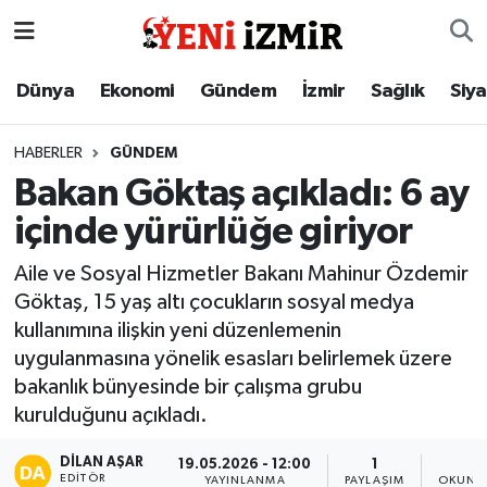
Dünya
İzmir Nöbetçi Eczaneler
Dünya
Ekonomi
Gündem
İzmir
Sağlık
Siy
Ekonomi
İzmir Hava Durumu
HABERLER
GÜNDEM
Bakan Göktaş açıkladı: 6 ay
Gündem
İzmir Namaz Vakitleri
içinde yürürlüğe giriyor
İzmir
İzmir Trafik Yoğunluk Haritası
Aile ve Sosyal Hizmetler Bakanı Mahinur Özdemir
Göktaş, 15 yaş altı çocukların sosyal medya
Sağlık
Süper Lig Puan Durumu ve Fikstür
kullanımına ilişkin yeni düzenlemenin
uygulanmasına yönelik esasları belirlemek üzere
Siyaset
Tüm Manşetler
bakanlık bünyesinde bir çalışma grubu
kurulduğunu açıkladı.
Magazin
Son Dakika Haberleri
DILAN AŞAR
19.05.2026 - 12:00
1
2
Resmi İlanlar
Haber Arşivi
EDITÖR
YAYINLANMA
PAYLAŞIM
OKUNMA