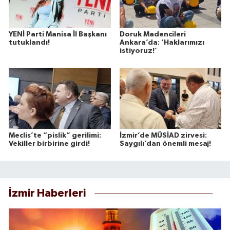
YENİ Parti Manisa İl Başkanı
Doruk Madencileri
tutuklandı!
Ankara’da: ‘Haklarımızı
istiyoruz!’
Meclis’te “pislik” gerilimi:
İzmir’de MÜSİAD zirvesi:
Vekiller birbirine girdi!
Saygılı’dan önemli mesaj!
İzmir Haberleri