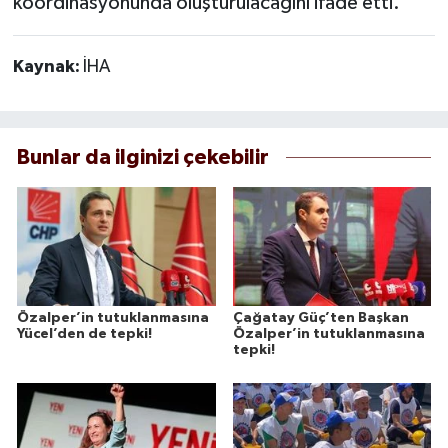
koordinasyonunda oluşturulacağını ifade etti.
Kaynak:
İHA
Bunlar da ilginizi çekebilir
Özalper’in tutuklanmasına
Çağatay Güç’ten Başkan
Yücel’den de tepki!
Özalper’in tutuklanmasına
tepki!