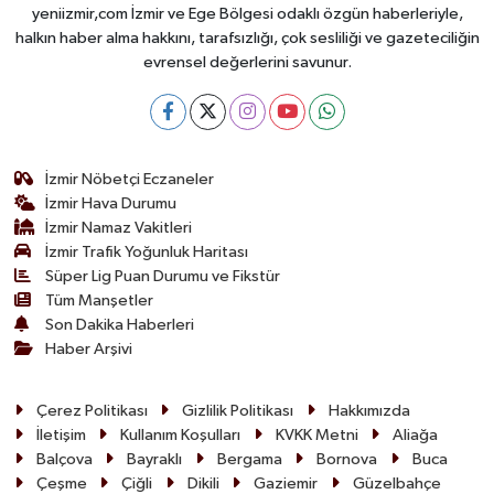
yeniizmir,com İzmir ve Ege Bölgesi odaklı özgün haberleriyle,
halkın haber alma hakkını, tarafsızlığı, çok sesliliği ve gazeteciliğin
evrensel değerlerini savunur.
İzmir Nöbetçi Eczaneler
İzmir Hava Durumu
İzmir Namaz Vakitleri
İzmir Trafik Yoğunluk Haritası
Süper Lig Puan Durumu ve Fikstür
Tüm Manşetler
Son Dakika Haberleri
Haber Arşivi
Çerez Politikası
Gizlilik Politikası
Hakkımızda
İletişim
Kullanım Koşulları
KVKK Metni
Aliağa
Balçova
Bayraklı
Bergama
Bornova
Buca
Çeşme
Çiğli
Dikili
Gaziemir
Güzelbahçe