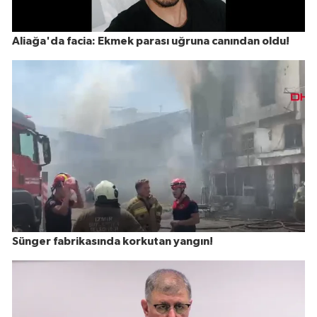
Aliağa'da facia: Ekmek parası uğruna canından oldu!
Sünger fabrikasında korkutan yangın!