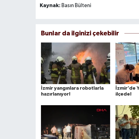
Kaynak:
Basın Bülteni
Bunlar da ilginizi çekebilir
İzmir yangınlara robotlarla
İzmir’de Y
hazırlanıyor!
ilçede!