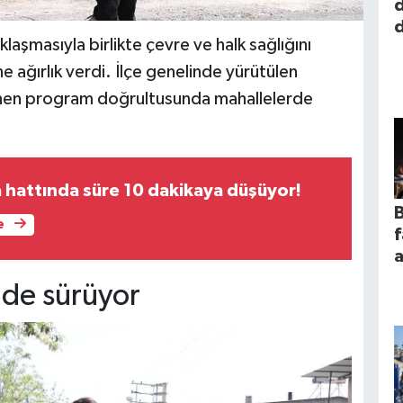
laşmasıyla birlikte çevre ve halk sağlığını
e ağırlık verdi. İlçe genelinde yürütülen
lenen program doğrultusunda mahallelerde
hattında süre 10 dakikaya düşüyor!
B
e
f
a
nde sürüyor