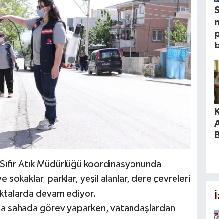
S
p
K
ve Sıfır Atık Müdürlüğü koordinasyonunda
 sokaklar, parklar, yeşil alanlar, dere çevreleri
oktalarda devam ediyor.
da sahada görev yaparken, vatandaşlardan