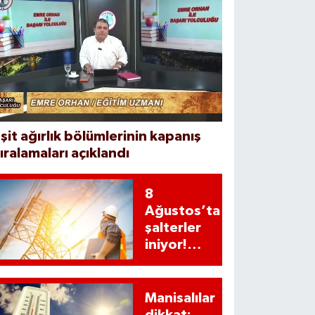
şit ağırlık bölümlerinin kapanış
ıralamaları açıklandı
8
Ağustos’ta
şalterler
iniyor!
İzmir’in 13
ilçesinde
saatlerce
Manisalılar
elektrik