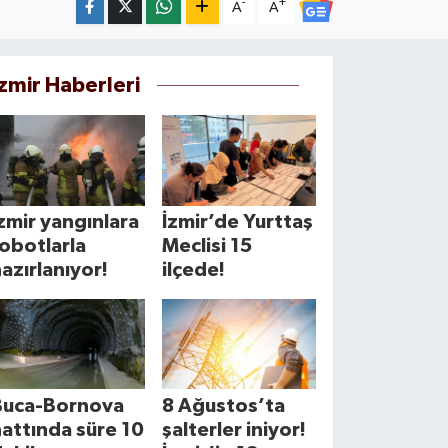
-
+
A
A
İzmir Haberleri
zmir yangınlara
İzmir’de Yurttaş
obotlarla
Meclisi 15
azırlanıyor!
ilçede!
Buca-Bornova
8 Ağustos’ta
attında süre 10
şalterler iniyor!