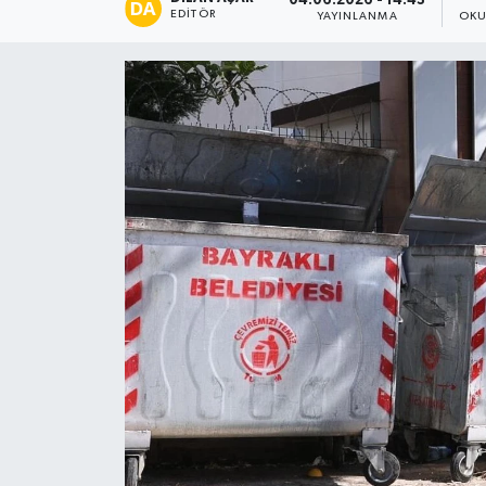
04.06.2026 - 14:43
EDITÖR
YAYINLANMA
OKU
Spor
Teknoloji
Tatil ve Seyahat
Çevre
Okul Gazetesi