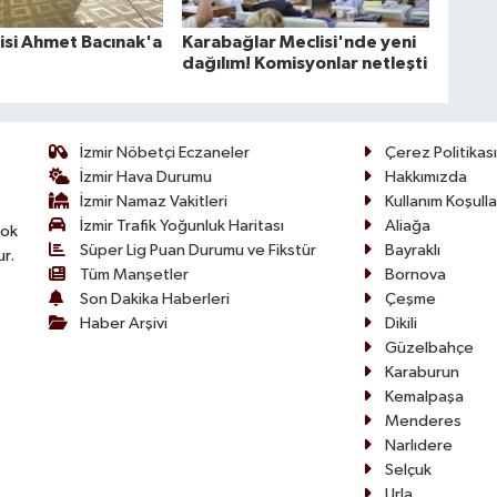
zisi Ahmet Bacınak'a
Karabağlar Meclisi'nde yeni
dağılım! Komisyonlar netleşti
İzmir Nöbetçi Eczaneler
Çerez Politikası
İzmir Hava Durumu
Hakkımızda
İzmir Namaz Vakitleri
Kullanım Koşulla
İzmir Trafik Yoğunluk Haritası
Aliağa
çok
Süper Lig Puan Durumu ve Fikstür
Bayraklı
ur.
Tüm Manşetler
Bornova
Son Dakika Haberleri
Çeşme
Haber Arşivi
Dikili
Güzelbahçe
Karaburun
Kemalpaşa
Menderes
Narlıdere
Selçuk
Urla