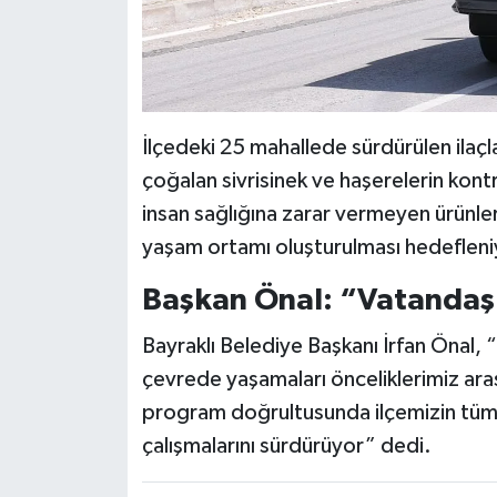
İlçedeki 25 mahallede sürdürülen ilaçla
çoğalan sivrisinek ve haşerelerin kont
insan sağlığına zarar vermeyen ürünler k
yaşam ortamı oluşturulması hedefleni
Başkan Önal: “Vatandaşl
Bayraklı Belediye Başkanı İrfan Önal, “
çevrede yaşamaları önceliklerimiz arası
program doğrultusunda ilçemizin tüm 
çalışmalarını sürdürüyor” dedi.