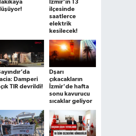
dakikaya
İzmir’in 13
düşüyor!
ilçesinde
saatlerce
elektrik
kesilecek!
ayındır’da
Dşarı
acia: Damperi
çıkacakların
çık TIR devrildi!
İzmir'de hafta
sonu kavurucu
sıcaklar geliyor