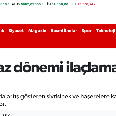
0380
6862,09000
14.598,00
79.591,74
ALTIN
BİST
BTC
ık
Siyaset
Magazin
Resmi İlanlar
Spor
Teknoloji
az dönemi ilaçlama
da artış gösteren sivrisinek ve haşerelere k
or.