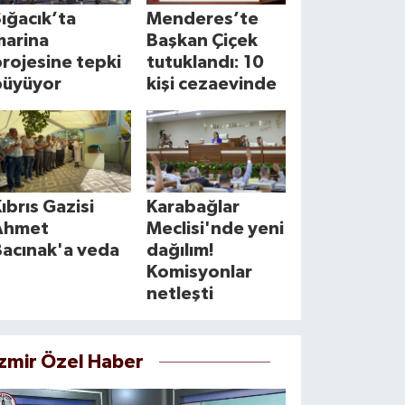
ığacık’ta
Menderes’te
marina
Başkan Çiçek
rojesine tepki
tutuklandı: 10
büyüyor
kişi cezaevinde
ıbrıs Gazisi
Karabağlar
Ahmet
Meclisi'nde yeni
Bacınak'a veda
dağılım!
Komisyonlar
netleşti
İzmir Özel Haber