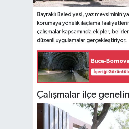
Bayraklı Belediyesi, yaz mevsiminin yak
korumaya yönelik ilaçlama faaliyetlerin
çalışmalar kapsamında ekipler, belir
düzenli uygulamalar gerçekleştiriyor.
Buca-Bornova 
İçeriği Görüntül
Çalışmalar ilçe geneli