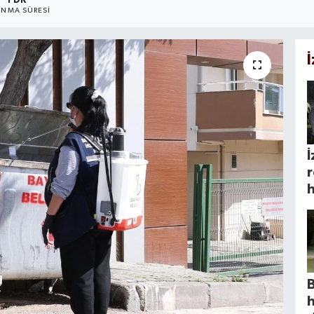
1 DK
NMA SÜRESI
İ
r
h
h