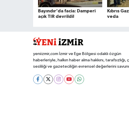
Bayındır’da facia: Damperi
Kıbrıs Ga
açık TIR devrildi!
veda
yeniizmir,com İzmir ve Ege Bölgesi odaklı özgün
haberleriyle, halkın haber alma hakkını, tarafsızlığı, 
sesliliği ve gazeteciliğin evrensel değerlerini savun