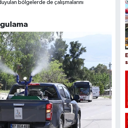
duyulan bölgelerde de çalışmalarını
ygulama
E
s