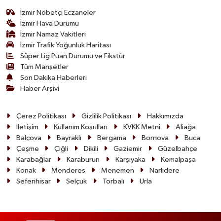
İzmir Nöbetçi Eczaneler
İzmir Hava Durumu
İzmir Namaz Vakitleri
İzmir Trafik Yoğunluk Haritası
Süper Lig Puan Durumu ve Fikstür
Tüm Manşetler
Son Dakika Haberleri
Haber Arşivi
Çerez Politikası
Gizlilik Politikası
Hakkımızda
İletişim
Kullanım Koşulları
KVKK Metni
Aliağa
Balçova
Bayraklı
Bergama
Bornova
Buca
Çeşme
Çiğli
Dikili
Gaziemir
Güzelbahçe
Karabağlar
Karaburun
Karşıyaka
Kemalpaşa
Konak
Menderes
Menemen
Narlıdere
Seferihisar
Selçuk
Torbalı
Urla