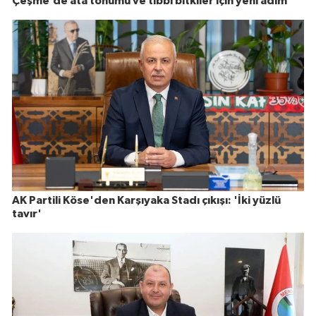
Çeşme’de ata tohumu ve tıbbi bitkiler için yeni adım
AK Partili Köse'den Karşıyaka Stadı çıkışı: 'İki yüzlü
tavır'