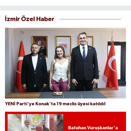
İzmir Özel Haber
YENİ Parti'ye Konak'ta 19 meclis üyesi katıldı!
Batuhan Vuruşkanlar'a