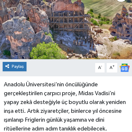
Spor
Teknoloji
Tatil ve Seyahat
Çevre
Paylaş
-
+
A
A
Okul Gazetesi
Anadolu Üniversitesi’nin öncülüğünde
gerçekleştirilen çarpıcı proje, Midas Vadisi’ni
yapay zekâ desteğiyle üç boyutlu olarak yeniden
inşa etti. Artık ziyaretçiler, binlerce yıl öncesine
ışınlanıp Friglerin günlük yaşamına ve dini
ritüellerine adım adım tanıklık edebilecek.