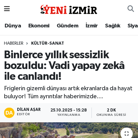
Dünya
İzmir Nöbetçi Eczaneler
Dünya
Ekonomi
Gündem
İzmir
Sağlık
Siy
Ekonomi
İzmir Hava Durumu
HABERLER
KÜLTÜR-SANAT
Binlerce yıllık sessizlik
Gündem
İzmir Namaz Vakitleri
bozuldu: Vadi yapay zekâ
İzmir
İzmir Trafik Yoğunluk Haritası
ile canlandı!
Sağlık
Süper Lig Puan Durumu ve Fikstür
Friglerin gizemli dünyası artık ekranlarda da hayat
buluyor! Tüm ayrıntılar haberimizde...
Siyaset
Tüm Manşetler
DILAN AŞAR
25.10.2025 - 15:28
2 DK
EDITÖR
YAYINLANMA
OKUNMA SÜRESI
Magazin
Son Dakika Haberleri
Resmi İlanlar
Haber Arşivi