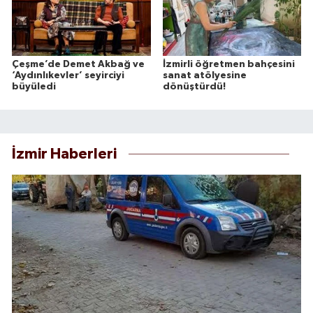
Çeşme’de Demet Akbağ ve
İzmirli öğretmen bahçesini
‘Aydınlıkevler’ seyirciyi
sanat atölyesine
büyüledi
dönüştürdü!
İzmir Haberleri