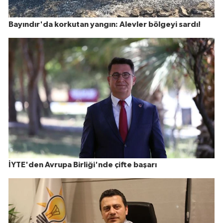
Bayındır'da korkutan yangın: Alevler bölgeyi sardı!
İYTE'den Avrupa Birliği'nde çifte başarı