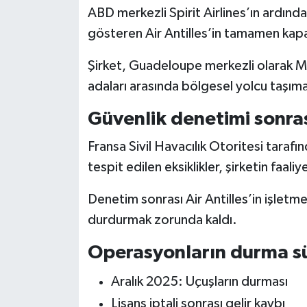
ABD merkezli Spirit Airlines’ın ardında
gösteren Air Antilles’in tamamen kapa
Şirket, Guadeloupe merkezli olarak Ma
adaları arasında bölgesel yolcu taşıma
Güvenlik denetimi sonrası
Fransa Sivil Havacılık Otoritesi taraf
tespit edilen eksiklikler, şirketin faali
Denetim sonrası Air Antilles’in işletme l
durdurmak zorunda kaldı.
Operasyonların durma sü
Aralık 2025: Uçuşların durması
Lisans iptali sonrası gelir kaybı