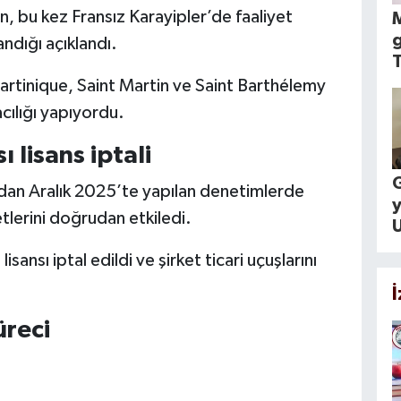
n, bu kez Fransız Karayipler’de faaliyet
M
g
ndığı açıklandı.
T
rtinique, Saint Martin ve Saint Barthélemy
cılığı yapıyordu.
 lisans iptali
G
ından Aralık 2025’te yapılan denetimlerde
yetlerini doğrudan etkiledi.
U
isansı iptal edildi ve şirket ticari uçuşlarını
reci