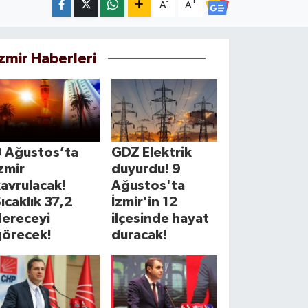
-
+
A
A
İzmir Haberleri
9 Ağustos’ta
GDZ Elektrik
zmir
duyurdu! 9
avrulacak!
Ağustos'ta
ıcaklık 37,2
İzmir'in 12
dereceyi
ilçesinde hayat
görecek!
duracak!