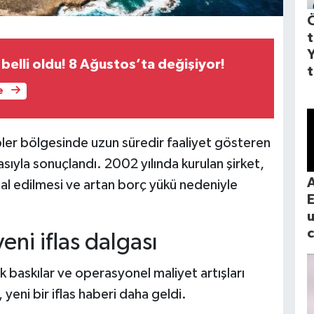
belli oldu! 8 Ağustos’ta değişiyor!
t
e
yipler bölgesinde uzun süredir faaliyet gösteren
ıyla sonuçlandı. 2002 yılında kurulan şirket,
A
ptal edilmesi ve artan borç yükü nedeniyle
c
eni iflas dalgası
 baskılar ve operasyonel maliyet artışları
 yeni bir iflas haberi daha geldi.