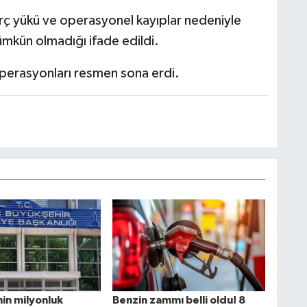
ç yükü ve operasyonel kayıplar nedeniyle
mümkün olmadığı ifade edildi.
 operasyonları resmen sona erdi.
nin milyonluk
Benzin zammı belli oldu! 8