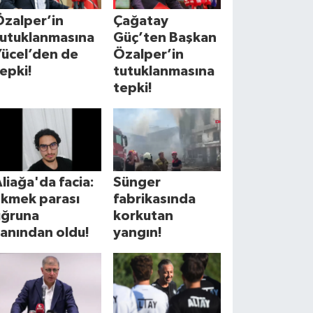
Özalper’in
Çağatay
tutuklanmasına
Güç’ten Başkan
Yücel’den de
Özalper’in
epki!
tutuklanmasına
tepki!
liağa'da facia:
Sünger
Ekmek parası
fabrikasında
uğruna
korkutan
anından oldu!
yangın!