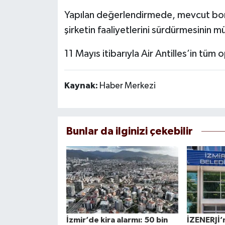
Yapılan değerlendirmede, mevcut bor
şirketin faaliyetlerini sürdürmesinin 
11 Mayıs itibarıyla Air Antilles’in tüm
Kaynak:
Haber Merkezi
Bunlar da ilginizi çekebilir
İzmir’de kira alarmı: 50 bin
İZENERJİ’