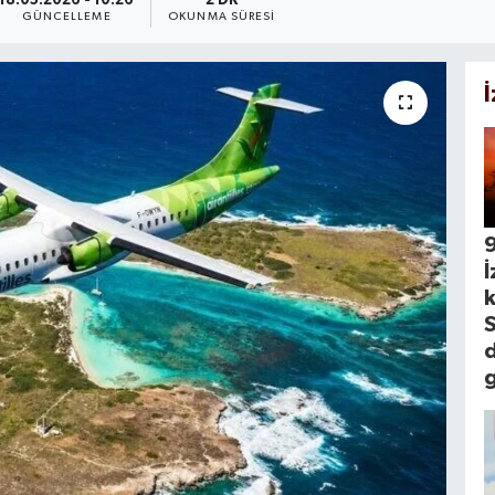
18.05.2026 - 10:26
2 DK
GÜNCELLEME
OKUNMA SÜRESI
İ
k
S