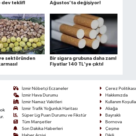
 dev teklif!
Ağustos’ta değişiyor!
ve sektöründen
Bir sigara grubuna daha zam!
karması!
Fiyatlar 140 TL'ye çıktı!
İzmir Nöbetçi Eczaneler
Çerez Politikası
İzmir Hava Durumu
Hakkımızda
İzmir Namaz Vakitleri
Kullanım Koşulla
İzmir Trafik Yoğunluk Haritası
Aliağa
çok
Süper Lig Puan Durumu ve Fikstür
Bayraklı
ur.
Tüm Manşetler
Bornova
Son Dakika Haberleri
Çeşme
Haber Arşivi
Dikili