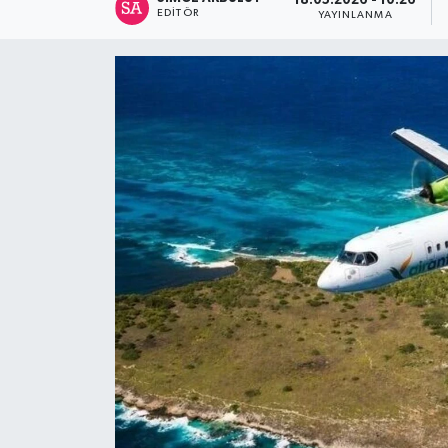
18.05.2026 - 10:26
EDITÖR
YAYINLANMA
Spor
Teknoloji
Tatil ve Seyahat
Çevre
Okul Gazetesi