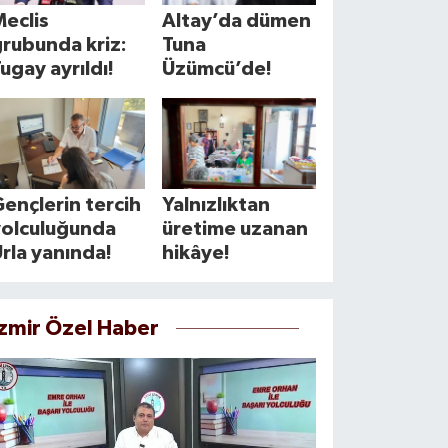
eclis
Altay’da dümen
rubunda kriz:
Tuna
ugay ayrıldı!
Üzümcü’de!
ençlerin tercih
Yalnızlıktan
yolculuğunda
üretime uzanan
rla yanında!
hikâye!
İzmir Özel Haber