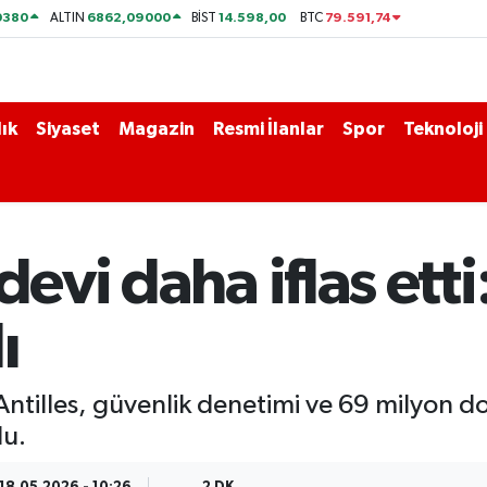
0380
6862,09000
14.598,00
79.591,74
ALTIN
BİST
BTC
ık
Siyaset
Magazin
Resmi İlanlar
Spor
Teknoloji
evi daha iflas etti:
ı
 Antilles, güvenlik denetimi ve 69 milyon d
du.