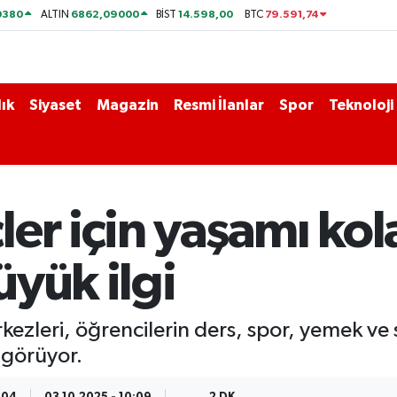
0380
6862,09000
14.598,00
79.591,74
ALTIN
BİST
BTC
ık
Siyaset
Magazin
Resmi İlanlar
Spor
Teknoloji
er için yaşamı kol
yük ilgi
ezleri, öğrencilerin ders, spor, yemek ve s
 görüyor.