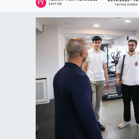
03.10.2025 - 10
EDITÖR
YAYINLANMA
Spor
Teknoloji
Tatil ve Seyahat
Çevre
Okul Gazetesi