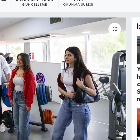
:04
03.10.2025 - 10:09
2 DK
GÜNCELLEME
OKUNMA SÜRESI
Y
c
S