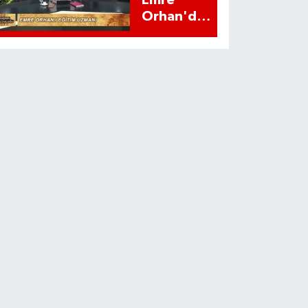
Emre
Orhan'dan
YKS
adaylarına
uyarı:
'Tercihi üst
sıraya
yazmanın
bir etkisi
var mı?'