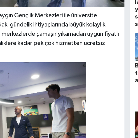
İ
y
aygın Gençlik Merkezleri ile üniversite
s
s
aki gündelik ihtiyaçlarında büyük kolaylık
 merkezlerde çamaşır yıkamadan uygun fiyatlı
liklere kadar pek çok hizmetten ücretsiz
B
a