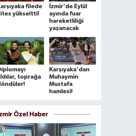
arşıyaka filede
İzmir'de Eylül
ites yükseltti!
ayında fuar
hareketliliği
yaşanacak
Diplomayı
Karşıyaka'dan
ldılar, toprağa
Muhaymin
döndüler!
Mustafa
hamlesi!
İzmir Özel Haber