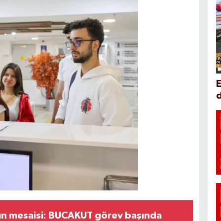
d
ın mesaisi: BUCAKUT görev başında