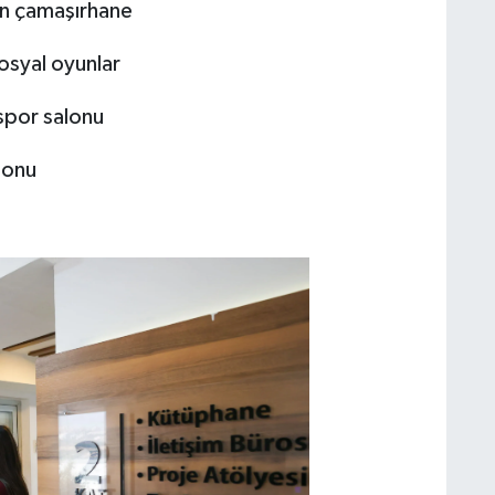
en çamaşırhane
sosyal oyunlar
spor salonu
lonu