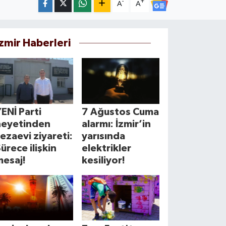
-
+
A
A
İzmir Haberleri
ENİ Parti
7 Ağustos Cuma
heyetinden
alarmı: İzmir’in
ezaevi ziyareti:
yarısında
ürece ilişkin
elektrikler
mesaj!
kesiliyor!