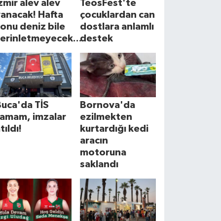
zmir alev alev
TeosFest'te
anacak! Hafta
çocuklardan can
onu deniz bile
dostlara anlamlı
erinletmeyecek...
destek
uca'da TİS
Bornova'da
tamam, imzalar
ezilmekten
tıldı!
kurtardığı kedi
aracın
motoruna
saklandı