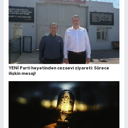
YENİ Parti heyetinden cezaevi ziyareti: Sürece
ilişkin mesaj!