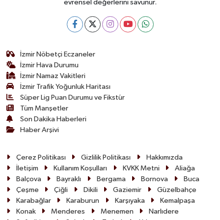
evrensel değerlerini savunur.
İzmir Nöbetçi Eczaneler
İzmir Hava Durumu
İzmir Namaz Vakitleri
İzmir Trafik Yoğunluk Haritası
Süper Lig Puan Durumu ve Fikstür
Tüm Manşetler
Son Dakika Haberleri
Haber Arşivi
Çerez Politikası
Gizlilik Politikası
Hakkımızda
İletişim
Kullanım Koşulları
KVKK Metni
Aliağa
Balçova
Bayraklı
Bergama
Bornova
Buca
Çeşme
Çiğli
Dikili
Gaziemir
Güzelbahçe
Karabağlar
Karaburun
Karşıyaka
Kemalpaşa
Konak
Menderes
Menemen
Narlıdere