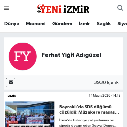
Dünya
İzmir Nöbetçi Eczaneler
Dünya
Ekonomi
Gündem
İzmir
Sağlık
Siy
Ekonomi
İzmir Hava Durumu
Gündem
İzmir Namaz Vakitleri
Ferhat Yiğit Adıgüzel
İzmir
İzmir Trafik Yoğunluk Haritası
Sağlık
Süper Lig Puan Durumu ve Fikstür
3930 İçerik
Siyaset
Tüm Manşetler
İZMIR
14 Mayıs 2026 - 14:18
Bayraklı’da SDS düğümü
Magazin
Son Dakika Haberleri
çözüldü: Müzakere masası
meyvelerini verdi
İzmir’de belediye çalışanlarının bir
Resmi İlanlar
Haber Arşivi
süredir devam eden Sosyal Denge