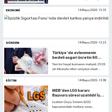
Tazminatı (SDS) krizi ve toplu iş
sözleşmesi çıkmazında önemli bir
Spor
EKONOMI
14 Mayıs 2026 - 13:35
eşik aşıldı. Bayraklı Belediye Başkanı
İrfan Önal ile sendika temsilcileri
Teknoloji
arasında yapılan kritik görüşme
sonrası, krizin aşılması için somut
adımlar atıldı.
Tatil ve Seyahat
GÜNDEM
14 Mayıs 2026 - 13:23
Çevre
Türkiye'de evlenmenin
bedeli asgari ücretin 60
Okul Gazetesi
katı: 2 milyon lira sınırı aşıldı
Yeni bir hayat kurmanın maliyeti 2026
yılı itibarıyla rekor seviyeye ulaştı.
İstanbul Planlama Ajansı (İPA)
verilerine göre, 2024'te 600 bin TL
EĞITIM
14 Mayıs 2026 - 13:08
olan ev kurma ve düğün maliyeti, iki
yıl içinde üç katına çıkarak orta sınıf
MEB’den LGS kararı:
için "ulaşılamaz" bir hayale dönüştü.
Başvuru süresi uzatıldı! İşte
yeni takvim
Liselere Geçiş Sistemi (LGS)
kapsamındaki merkezi sınav
başvurularını kaçıran öğrenciler için