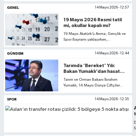
müjdeli haber geldi. Milli Eğitim
GENEL
14 Mayıs 2026 - 12:57
Bakanlığı, çeşitli nedenlerle
başvurusu yetişmeyen adaylar için
19 Mayıs 2026 Resmi tatil
süreci uzattı. Peki, LGS başvuruları ne
mi, okullar kapalı mı?
zaman bitecek? İşte e-Okul onay
19 Mayıs Atatürk’ü Anma, Gençlik ve
süreci ve sınav tarihi...
Spor Bayramı yaklaşırken,
milyonlarca öğrenci ve çalışan resmi
tatil takvimini merak ediyor. Peki, bu
GÜNDEM
14 Mayıs 2026 - 12:44
yıl 19 Mayıs hangi güne denk geliyor
ve tatil süresi ne kadar?
Tarımda 'Bereket' Yılı:
Bakan Yumaklı’dan hasat
dönemi öncesi rekor
Tarım ve Orman Bakanı İbrahim
müjdesi
Yumaklı, 14 Mayıs Dünya Çiftçiler
Günü kapsamında düzenlenen TZOB
Danışma Kurulu Toplantısı'nda
SPOR
14 Mayıs 2026 - 12:35
üreticilere umut verici açıklamalarda
bulundu.
D
ç
S
a