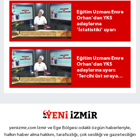
Eğitim Uzmanı Emre
Orhan'dan YKS
adaylarına
'İstatistiki' uyarı
Eğitim Uzmanı Emre
Orhan'dan YKS
adaylarına uyarı:
'Tercihi üst sıraya
yazmanın bir etkisi
var mı?'
yeniizmir,com İzmir ve Ege Bölgesi odaklı özgün haberleriyle,
halkın haber alma hakkını, tarafsızlığı, çok sesliliği ve gazeteciliğin