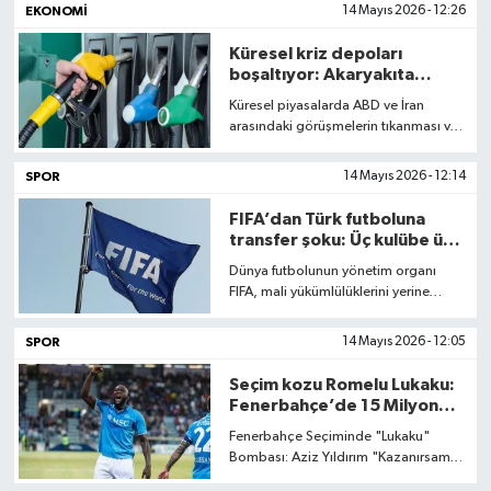
EKONOMI
14 Mayıs 2026 - 12:26
G
b
Küresel kriz depoları
a
boşaltıyor: Akaryakıta
t
Perşembe ayarı
Küresel piyasalarda ABD ve İran
s
arasındaki görüşmelerin tıkanması ve
t
Hürmüz Boğazı'ndaki lojistik kriz,
petrol fiyatlarını tetikledi. Brent
SPOR
14 Mayıs 2026 - 12:14
b
petroldeki yukarı yönlü hareketin
ardından benzin litre fiyatlarına 1,07
FIFA’dan Türk futboluna
TL zam yapıldı. Yeni tarife, 14 Mayıs
transfer şoku: Üç kulübe üç
2026 Perşembe günü itibarıyla
dönem yasak!
Dünya futbolunun yönetim organı
pompa fiyatlarına yansıdı.
FIFA, mali yükümlülüklerini yerine
getirmeyen kulüplere yönelik
yaptırımlarını güncelledi. Türkiye’den
SPOR
14 Mayıs 2026 - 12:05
Natura Dünyası Gençlerbirliği,
Gaziantep FK ve MKE Ankaragücü,
Seçim kozu Romelu Lukaku:
finansal uyuşmazlıklar ve ödeme
Fenerbahçe’de 15 Milyon
takvimindeki aksamalar nedeniyle
Euro’luk operasyon
Fenerbahçe Seçiminde "Lukaku"
ağır bir transfer ambargosuyla karşı
Bombası: Aziz Yıldırım "Kazanırsam
karşıya kaldı.
Alırım" Demişti Fenerbahçe'de 6-7