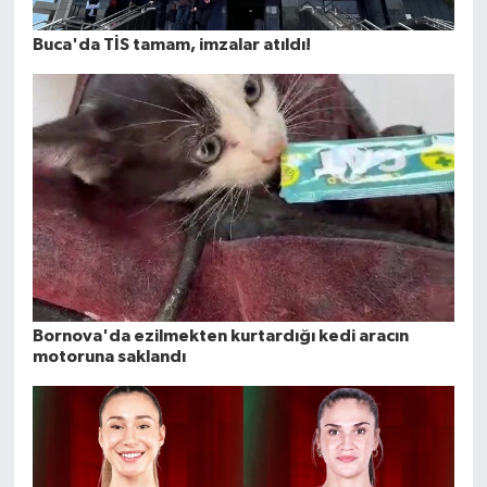
Buca'da TİS tamam, imzalar atıldı!
Bornova'da ezilmekten kurtardığı kedi aracın
motoruna saklandı