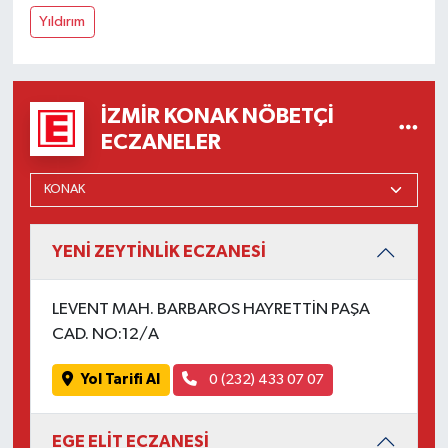
Yıldırım
İZMIR KONAK NÖBETÇI
ECZANELER
YENİ ZEYTİNLİK ECZANESİ
LEVENT MAH. BARBAROS HAYRETTİN PAŞA
CAD. NO:12/A
Yol Tarifi Al
0 (232) 433 07 07
EGE ELİT ECZANESİ