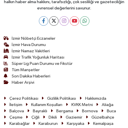
halkın haber alma hakkını, tarafsızlığı, çok sesliliği ve gazeteciliğin
evrensel değerlerini savunur.
İzmir Nöbetçi Eczaneler
İzmir Hava Durumu
İzmir Namaz Vakitleri
İzmir Trafik Yoğunluk Haritası
Süper Lig Puan Durumu ve Fikstür
Tüm Manşetler
Son Dakika Haberleri
Haber Arşivi
Çerez Politikası
Gizlilik Politikası
Hakkımızda
İletişim
Kullanım Koşulları
KVKK Metni
Aliağa
Balçova
Bayraklı
Bergama
Bornova
Buca
Çeşme
Çiğli
Dikili
Gaziemir
Güzelbahçe
Karabağlar
Karaburun
Karşıyaka
Kemalpaşa