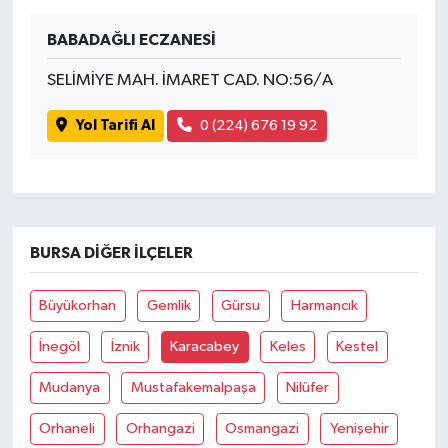
BABADAĞLI ECZANESİ
SELİMİYE MAH. İMARET CAD. NO:56/A
Yol Tarifi Al
0 (224) 676 19 92
BURSA DIĞER İLÇELER
Büyükorhan
Gemlik
Gürsu
Harmancık
İnegöl
İznik
Karacabey
Keles
Kestel
Mudanya
Mustafakemalpaşa
Nilüfer
Orhaneli
Orhangazi
Osmangazi
Yenişehir