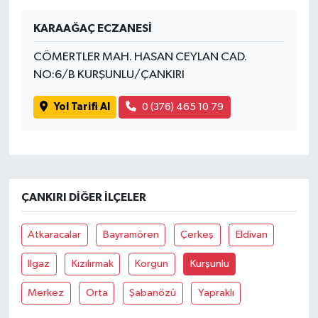
KARAAĞAÇ ECZANESİ
CÖMERTLER MAH. HASAN CEYLAN CAD.
NO:6/B KURŞUNLU/ÇANKIRI
Yol Tarifi Al
0 (376) 465 10 79
ÇANKIRI DIĞER İLÇELER
Atkaracalar
Bayramören
Çerkeş
Eldivan
Ilgaz
Kızılırmak
Korgun
Kurşunlu
Merkez
Orta
Şabanözü
Yapraklı