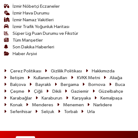
İzmir Nöbetçi Eczaneler
İzmir Hava Durumu
İzmir Namaz Vakitleri
İzmir Trafik Yoğunluk Haritası
Süper Lig Puan Durumu ve Fikstür
Tüm Manşetler
Son Dakika Haberleri
Haber Arşivi
Çerez Politikası
Gizlilik Politikası
Hakkımızda
İletişim
Kullanım Koşulları
KVKK Metni
Aliağa
Balçova
Bayraklı
Bergama
Bornova
Buca
Çeşme
Çiğli
Dikili
Gaziemir
Güzelbahçe
Karabağlar
Karaburun
Karşıyaka
Kemalpaşa
Konak
Menderes
Menemen
Narlıdere
Seferihisar
Selçuk
Torbalı
Urla