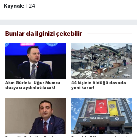
Kaynak:
T24
Bunlar da ilginizi çekebilir
Akın Gürlek: 'Uğur Mumcu
44 kişinin öldüğü davada
dosyası aydınlatılacak!'
yeni karar!