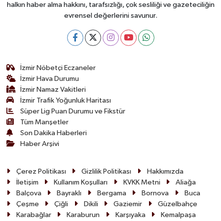
halkın haber alma hakkını, tarafsızlığı, çok sesliliği ve gazeteciliğin
evrensel değerlerini savunur.
İzmir Nöbetçi Eczaneler
İzmir Hava Durumu
İzmir Namaz Vakitleri
İzmir Trafik Yoğunluk Haritası
Süper Lig Puan Durumu ve Fikstür
Tüm Manşetler
Son Dakika Haberleri
Haber Arşivi
Çerez Politikası
Gizlilik Politikası
Hakkımızda
İletişim
Kullanım Koşulları
KVKK Metni
Aliağa
Balçova
Bayraklı
Bergama
Bornova
Buca
Çeşme
Çiğli
Dikili
Gaziemir
Güzelbahçe
Karabağlar
Karaburun
Karşıyaka
Kemalpaşa