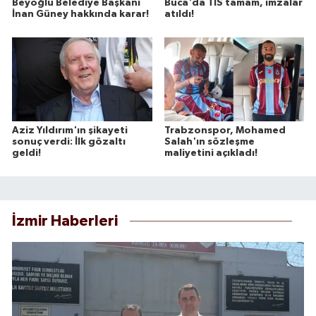
Beyoğlu Belediye Başkanı
Buca'da TİS tamam, imzalar
İnan Güney hakkında karar!
atıldı!
Aziz Yıldırım'ın şikayeti
Trabzonspor, Mohamed
sonuç verdi: İlk gözaltı
Salah'ın sözleşme
geldi!
maliyetini açıkladı!
İzmir Haberleri