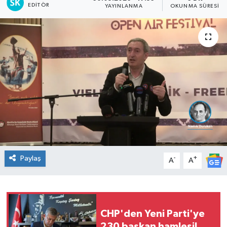
EDITÖR
YAYINLANMA
OKUNMA SÜRESI
Spor
Teknoloji
Tatil ve Seyahat
Çevre
Okul Gazetesi
Paylaş
-
+
A
A
CHP'den Yeni Parti'ye
230 başkan hamlesi!