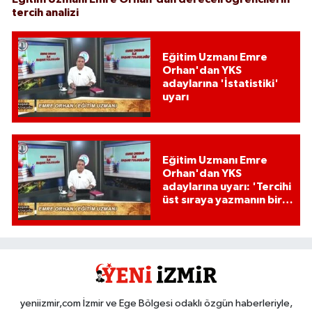
tercih analizi
Eğitim Uzmanı Emre
Orhan'dan YKS
adaylarına 'İstatistiki'
uyarı
Eğitim Uzmanı Emre
Orhan'dan YKS
adaylarına uyarı: 'Tercihi
üst sıraya yazmanın bir
etkisi var mı?'
yeniizmir,com İzmir ve Ege Bölgesi odaklı özgün haberleriyle,