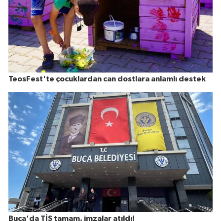
TeosFest'te çocuklardan can dostlara anlamlı destek
Buca'da TİS tamam, imzalar atıldı!