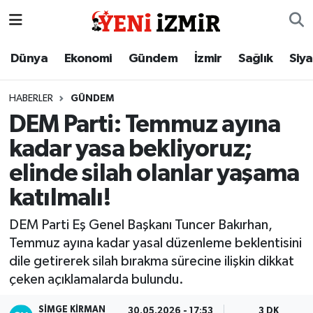
Dünya
İzmir Nöbetçi Eczaneler
Dünya
Ekonomi
Gündem
İzmir
Sağlık
Siy
Ekonomi
İzmir Hava Durumu
HABERLER
GÜNDEM
DEM Parti: Temmuz ayına
Gündem
İzmir Namaz Vakitleri
kadar yasa bekliyoruz;
İzmir
İzmir Trafik Yoğunluk Haritası
elinde silah olanlar yaşama
katılmalı!
Sağlık
Süper Lig Puan Durumu ve Fikstür
DEM Parti Eş Genel Başkanı Tuncer Bakırhan,
Siyaset
Tüm Manşetler
Temmuz ayına kadar yasal düzenleme beklentisini
dile getirerek silah bırakma sürecine ilişkin dikkat
Magazin
Son Dakika Haberleri
çeken açıklamalarda bulundu.
Resmi İlanlar
Haber Arşivi
SIMGE KİRMAN
30.05.2026 - 17:53
3 DK