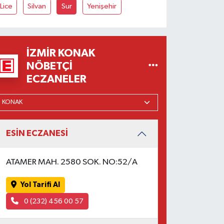
Lice
Silvan
Sur
Yenişehir
İZMIR KONAK
NÖBETÇI
ECZANELER
ESİN ECZANESİ
ATAMER MAH. 2580 SOK. NO:52/A
Yol Tarifi Al
0 (232) 456 00 57