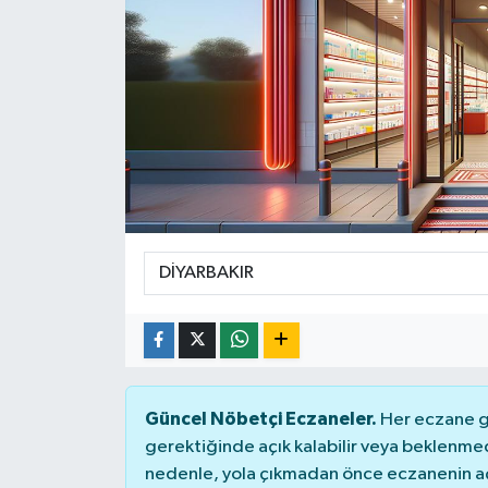
Spor
Teknoloji
Tatil ve Seyahat
Çevre
Okul Gazetesi
Güncel Nöbetçi Eczaneler.
Her eczane ge
gerektiğinde açık kalabilir veya beklenme
nedenle, yola çıkmadan önce eczanenin açık