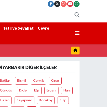
Tatil ve Seyahat
Çevre
DIYARBAKIR DIĞER İLÇELER
Bağlar
Bismil
Çermik
Çınar
Çüngüş
Dicle
Eğil
Ergani
Hani
Hazro
Kayapınar
Kocaköy
Kulp