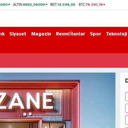
0380
6862,09000
14.598,00
79.591,74
ALTIN
BİST
BTC
ık
Siyaset
Magazin
Resmi İlanlar
Spor
Teknoloji
r