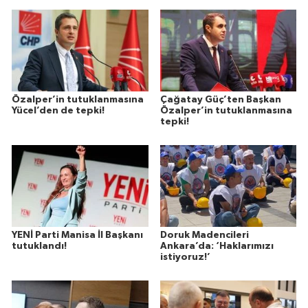
Özalper’in tutuklanmasına
Çağatay Güç’ten Başkan
Yücel’den de tepki!
Özalper’in tutuklanmasına
tepki!
YENİ Parti Manisa İl Başkanı
Doruk Madencileri
tutuklandı!
Ankara’da: ‘Haklarımızı
istiyoruz!’