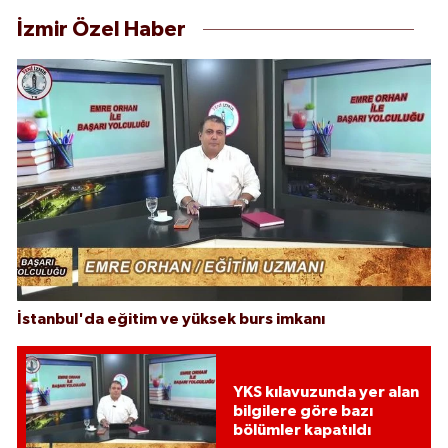
İzmir Özel Haber
İstanbul'da eğitim ve yüksek burs imkanı
YKS kılavuzunda yer alan
bilgilere göre bazı
bölümler kapatıldı