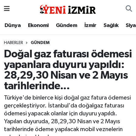
Dünya
İzmir Nöbetçi Eczaneler
Dünya
Ekonomi
Gündem
İzmir
Sağlık
Siy
Ekonomi
İzmir Hava Durumu
HABERLER
GÜNDEM
Doğal gaz faturası ödemesi
Gündem
İzmir Namaz Vakitleri
yapanlara duyuru yapıldı:
İzmir
İzmir Trafik Yoğunluk Haritası
28,29,30 Nisan ve 2 Mayıs
tarihlerinde...
Sağlık
Süper Lig Puan Durumu ve Fikstür
Türkiye'de binlerce kişi doğal gaz fatura ödemesi
Siyaset
Tüm Manşetler
gerçekleştiriyor. İstanbul'da doğalgaz faturası
ödemesi yapacak olanlar için duyuru yapıldı.
Magazin
Son Dakika Haberleri
Yapılan duyuruda, 28,29,30 Nisan ve 2 Mayıs
tarihlerinde ödeme yapılacak mobil veznelerin
Resmi İlanlar
Haber Arşivi