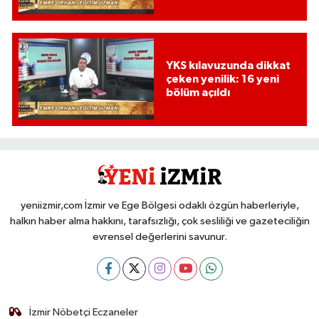
YKS kılavuzunda dikkat
çeken yenilik: 16 yeni
bölüm açıldı
yeniizmir,com İzmir ve Ege Bölgesi odaklı özgün haberleriyle,
halkın haber alma hakkını, tarafsızlığı, çok sesliliği ve gazeteciliğin
evrensel değerlerini savunur.
İzmir Nöbetçi Eczaneler