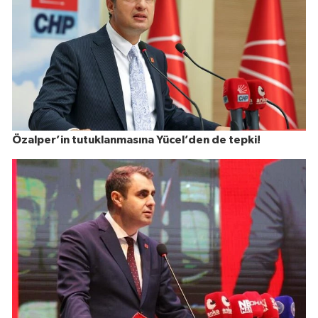
Özalper’in tutuklanmasına Yücel’den de tepki!