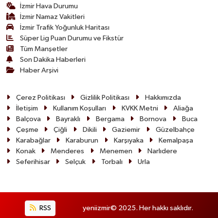
İzmir Hava Durumu
İzmir Namaz Vakitleri
İzmir Trafik Yoğunluk Haritası
Süper Lig Puan Durumu ve Fikstür
Tüm Manşetler
Son Dakika Haberleri
Haber Arşivi
Çerez Politikası
Gizlilik Politikası
Hakkımızda
İletişim
Kullanım Koşulları
KVKK Metni
Aliağa
Balçova
Bayraklı
Bergama
Bornova
Buca
Çeşme
Çiğli
Dikili
Gaziemir
Güzelbahçe
Karabağlar
Karaburun
Karşıyaka
Kemalpaşa
Konak
Menderes
Menemen
Narlıdere
Seferihisar
Selçuk
Torbalı
Urla
RSS
yeniizmir© 2025. Her hakkı saklıdır.