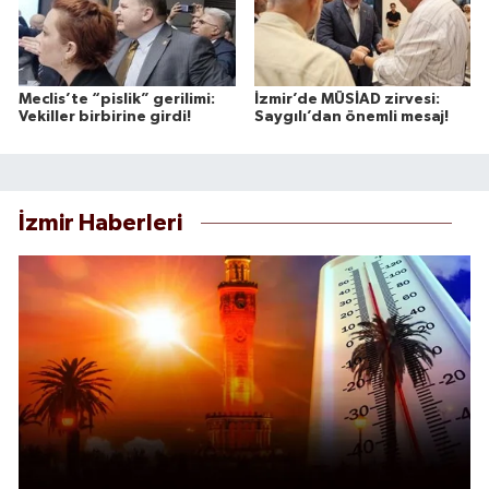
Meclis’te “pislik” gerilimi:
İzmir’de MÜSİAD zirvesi:
Vekiller birbirine girdi!
Saygılı’dan önemli mesaj!
İzmir Haberleri