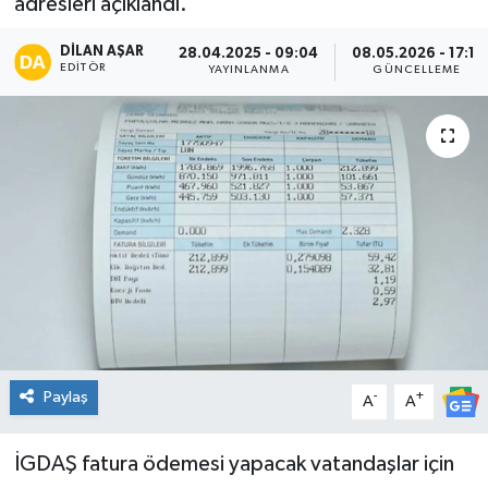
adresleri açıklandı.
Spor
DILAN AŞAR
28.04.2025 - 09:04
08.05.2026 - 17:11
EDITÖR
YAYINLANMA
GÜNCELLEME
Teknoloji
Tatil ve Seyahat
Çevre
Okul Gazetesi
Paylaş
-
+
A
A
İGDAŞ fatura ödemesi yapacak vatandaşlar için