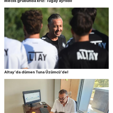
Meclis grubunda kriz: Tugay ayrıldı!
Altay’da dümen Tuna Üzümcü’de!