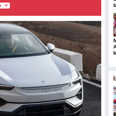
e
M
A