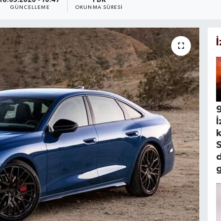
18.05.2026 - 10:47
1 DK
GÜNCELLEME
OKUNMA SÜRESI
İ
k
S