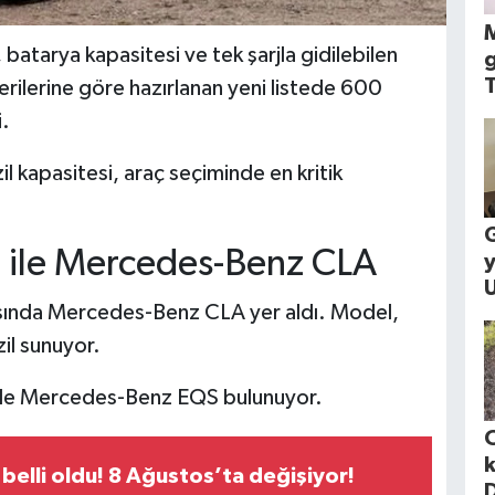
M
batarya kapasitesi ve tek şarjla gidilebilen
g
T
ilerine göre hazırlanan yeni listede 600
i.
zil kapasitesi, araç seçiminde en kritik
G
e ile Mercedes-Benz CLA
U
ırasında Mercedes-Benz CLA yer aldı. Model,
il sunuyor.
l ile Mercedes-Benz EQS bulunuyor.
belli oldu! 8 Ağustos’ta değişiyor!