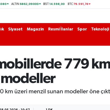
0380
6862,09000
14.598,00
79.591,74
ALTIN
BİST
BTC
ık
Siyaset
Magazin
Resmi İlanlar
Spor
Teknoloji
omobillerde 779 km 
 modeller
600 km üzeri menzil sunan modeller öne çıkt