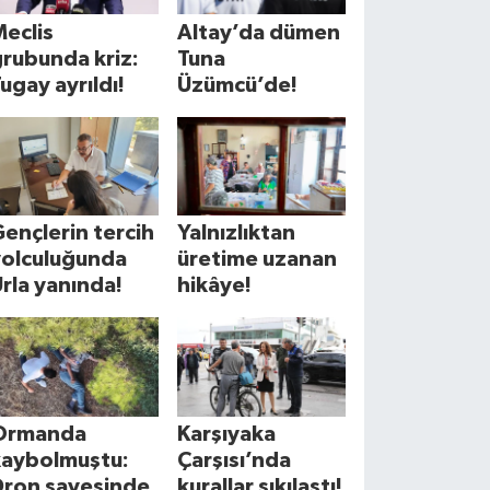
eclis
Altay’da dümen
rubunda kriz:
Tuna
ugay ayrıldı!
Üzümcü’de!
ençlerin tercih
Yalnızlıktan
yolculuğunda
üretime uzanan
rla yanında!
hikâye!
Ormanda
Karşıyaka
kaybolmuştu:
Çarşısı’nda
Dron sayesinde
kurallar sıkılaştı!