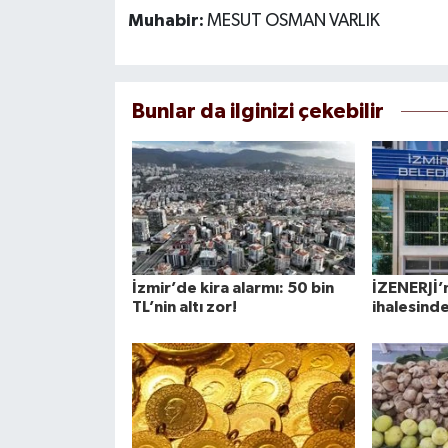
Muhabir:
MESUT OSMAN VARLIK
Bunlar da ilginizi çekebilir
İzmir’de kira alarmı: 50 bin
İZENERJİ’
TL’nin altı zor!
ihalesinde