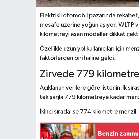
Elektrikli otomobil pazarında rekabet, 
mesafe üzerine yoğunlaşıyor. WLTP ver
kilometreyi aşan modeller dikkat çekt
Özellikle uzun yol kullanıcıları için men
faktörlerden biri haline geldi.
Zirvede 779 kilometr
Açıklanan verilere göre listenin ilk s
tek şarjla 779 kilometreye kadar menz
İkinci sırada ise 774 kilometre menzi
Benzin zammı 