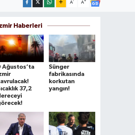
-
+
A
A
İzmir Haberleri
9 Ağustos’ta
Sünger
zmir
fabrikasında
avrulacak!
korkutan
ıcaklık 37,2
yangın!
dereceyi
görecek!