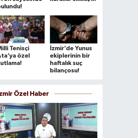
bulundu!
illi Tenisçi
İzmir’de Yunus
ta’ya özel
ekiplerinin bir
kutlama!
haftalık suç
bilançosu!
İzmir Özel Haber