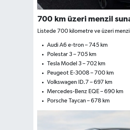
700 km üzeri menzil sun
Listede 700 kilometre ve üzeri menzil
Audi A6 e-tron – 745 km
Polestar 3 – 705 km
Tesla Model 3 – 702 km
Peugeot E-3008 – 700 km
Volkswagen ID.7 – 697 km
Mercedes-Benz EQE – 690 km
Porsche Taycan – 678 km