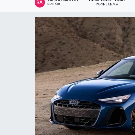
18.05.2026 - 10:47
EDITÖR
YAYINLANMA
Spor
Teknoloji
Tatil ve Seyahat
Çevre
Okul Gazetesi