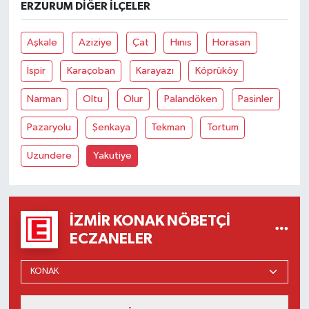
ERZURUM DIĞER İLÇELER
Aşkale
Aziziye
Çat
Hınıs
Horasan
İspir
Karaçoban
Karayazı
Köprüköy
Narman
Oltu
Olur
Palandöken
Pasinler
Pazaryolu
Şenkaya
Tekman
Tortum
Uzundere
Yakutiye
İZMIR KONAK NÖBETÇI
ECZANELER