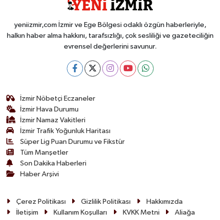
yeniizmir,com İzmir ve Ege Bölgesi odaklı özgün haberleriyle,
halkın haber alma hakkını, tarafsızlığı, çok sesliliği ve gazeteciliğin
evrensel değerlerini savunur.
İzmir Nöbetçi Eczaneler
İzmir Hava Durumu
İzmir Namaz Vakitleri
İzmir Trafik Yoğunluk Haritası
Süper Lig Puan Durumu ve Fikstür
Tüm Manşetler
Son Dakika Haberleri
Haber Arşivi
Çerez Politikası
Gizlilik Politikası
Hakkımızda
İletişim
Kullanım Koşulları
KVKK Metni
Aliağa