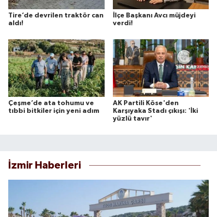
Tire’de devrilen traktör can
İlçe Başkanı Avcı müjdeyi
aldı!
verdi!
Çeşme’de ata tohumu ve
AK Partili Köse'den
tıbbi bitkiler için yeni adım
Karşıyaka Stadı çıkışı: 'İki
yüzlü tavır'
İzmir Haberleri