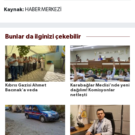
Kaynak:
HABER MERKEZİ
Bunlar da ilginizi çekebilir
Kıbrıs Gazisi Ahmet
Karabağlar Meclisi'nde yeni
Bacınak'a veda
dağılım! Komisyonlar
netleşti