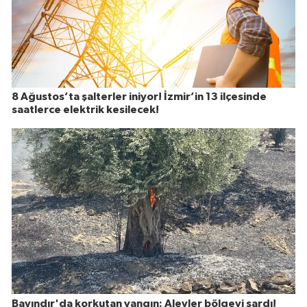
8 Ağustos’ta şalterler iniyor! İzmir’in 13 ilçesinde
saatlerce elektrik kesilecek!
Bayındır'da korkutan yangın: Alevler bölgeyi sardı!