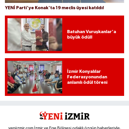
YENİ Parti'ye Konak'ta 19 meclis üyesi katıldı!
Batuhan Vuruşkanlar'a
büyük ödül!
İzmir Konyalılar
Federasyonundan
anlamlı ödül töreni
yeniizmir,com İzmir ve Ege Bölgesi odaklı özgün haberleriyle,