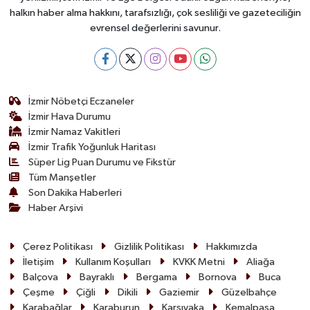
halkın haber alma hakkını, tarafsızlığı, çok sesliliği ve gazeteciliğin
evrensel değerlerini savunur.
İzmir Nöbetçi Eczaneler
İzmir Hava Durumu
İzmir Namaz Vakitleri
İzmir Trafik Yoğunluk Haritası
Süper Lig Puan Durumu ve Fikstür
Tüm Manşetler
Son Dakika Haberleri
Haber Arşivi
Çerez Politikası
Gizlilik Politikası
Hakkımızda
İletişim
Kullanım Koşulları
KVKK Metni
Aliağa
Balçova
Bayraklı
Bergama
Bornova
Buca
Çeşme
Çiğli
Dikili
Gaziemir
Güzelbahçe
Karabağlar
Karaburun
Karşıyaka
Kemalpaşa