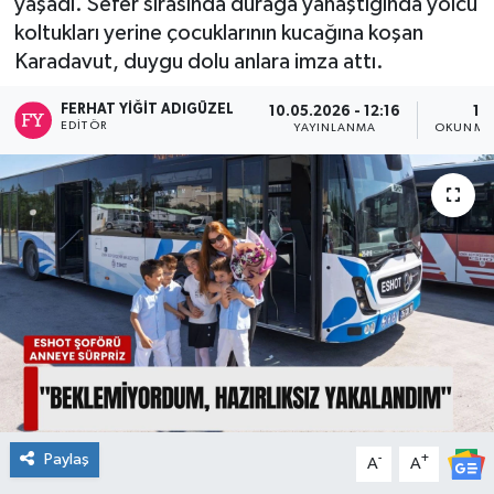
yaşadı. Sefer sırasında durağa yanaştığında yolcu
koltukları yerine çocuklarının kucağına koşan
Spor
Karadavut, duygu dolu anlara imza attı.
Teknoloji
FERHAT YIĞIT ADIGÜZEL
10.05.2026 - 12:16
1 
EDITÖR
YAYINLANMA
OKUNMA 
Tatil ve Seyahat
Çevre
Okul Gazetesi
Paylaş
-
+
A
A