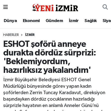
Dünya
İzmir Nöbetçi Eczaneler
Dünya
Ekonomi
Gündem
İzmir
Sağlık
Siy
Ekonomi
İzmir Hava Durumu
HABERLER
İZMIR
ESHOT şoförü anneye
Gündem
İzmir Namaz Vakitleri
durakta dördüz sürprizi:
İzmir
İzmir Trafik Yoğunluk Haritası
'Beklemiyordum,
hazırlıksız yakalandım'
Sağlık
Süper Lig Puan Durumu ve Fikstür
İzmir Büyükşehir Belediyesi ESHOT Genel
Siyaset
Tüm Manşetler
Müdürlüğü bünyesinde görev yapan kadın
şoförlerden Zerrin Tuncay Karadavut, direksiyon
Magazin
Son Dakika Haberleri
başındayken dördüz çocuklarının hazırladığı
sürprizle hayatının en anlamlı Anneler Günü’nü
Resmi İlanlar
Haber Arşivi