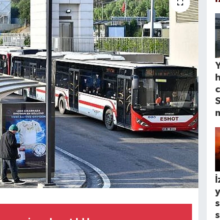
Y
c
S
İ
y
s
s