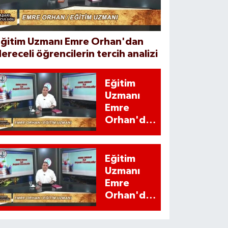
Eğitim Uzmanı Emre Orhan'dan
ereceli öğrencilerin tercih analizi
Eğitim
Uzmanı
Emre
Orhan'dan
YKS
adaylarına
'İstatistiki'
Eğitim
uyarı
Uzmanı
Emre
Orhan'dan
YKS
adaylarına