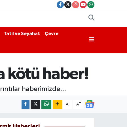
Tatil ve Seyahat
Çevre
a kötü haber!
rıntılar haberimizde...
-
+
A
A
İzmir Haberleri