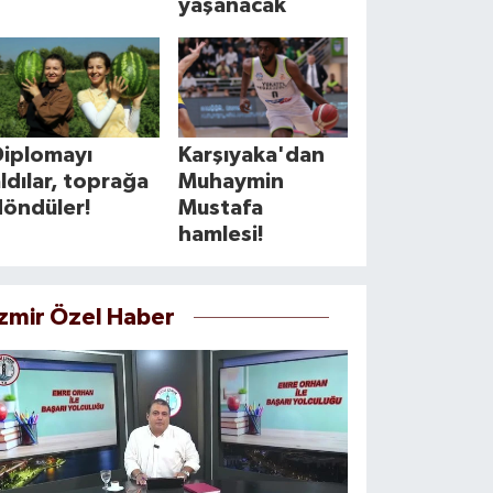
yaşanacak
Diplomayı
Karşıyaka'dan
ldılar, toprağa
Muhaymin
döndüler!
Mustafa
hamlesi!
İzmir Özel Haber