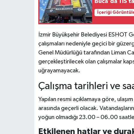
Buca'da TİS ta
İçeriği Görüntül
İzmir Büyükşehir Belediyesi ESHOT Ge
çalışmaları nedeniyle geçici bir güze
Genel Müdürlüğü tarafından Liman Ca
gerçekleştirilecek olan çalışmalar kaps
uğrayamayacak.
Çalışma tarihleri ve saa
Yapılan resmi açıklamaya göre, ulaşım
arasında geçerli olacak. Vatandaşları
yoğun olmadığı 23.00 – 06.00 saatler
Etkilenen hatlar ve dura