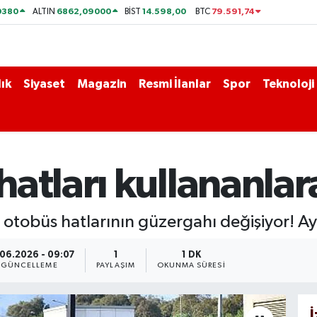
0380
6862,09000
14.598,00
79.591,74
ALTIN
BİST
BTC
ık
Siyaset
Magazin
Resmi İlanlar
Spor
Teknoloji
atları kullananlar
 otobüs hatlarının güzergahı değişiyor! Ay
06.2026 - 09:07
1
1 DK
GÜNCELLEME
PAYLAŞIM
OKUNMA SÜRESI