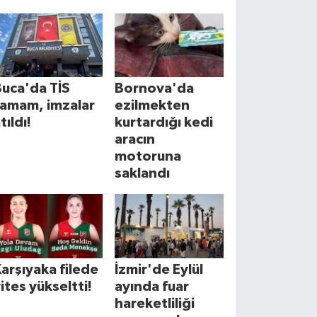
uca'da TİS
Bornova'da
tamam, imzalar
ezilmekten
tıldı!
kurtardığı kedi
aracın
motoruna
saklandı
arşıyaka filede
İzmir'de Eylül
ites yükseltti!
ayında fuar
hareketliliği