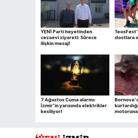
YENİ Parti heyetinden
TeosFest'
cezaevi ziyareti: Sürece
dostlara 
ilişkin mesaj!
7 Ağustos Cuma alarmı:
Bornova'
İzmir’in yarısında elektrikler
kurtardığı
kesiliyor!
motoruna 