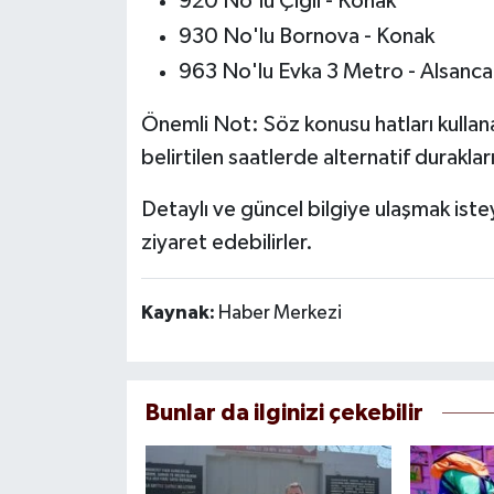
920 No'lu Çiğli - Konak
930 No'lu Bornova - Konak
963 No'lu Evka 3 Metro - Alsanca
Önemli Not: Söz konusu hatları kulla
belirtilen saatlerde alternatif duraklar
Detaylı ve güncel bilgiye ulaşmak is
ziyaret edebilirler.
Kaynak:
Haber Merkezi
Bunlar da ilginizi çekebilir