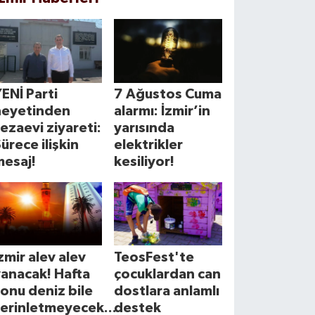
ENİ Parti
7 Ağustos Cuma
heyetinden
alarmı: İzmir’in
ezaevi ziyareti:
yarısında
ürece ilişkin
elektrikler
mesaj!
kesiliyor!
zmir alev alev
TeosFest'te
anacak! Hafta
çocuklardan can
onu deniz bile
dostlara anlamlı
erinletmeyecek...
destek