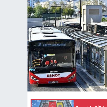
Spor
Teknoloji
Tatil ve Seyahat
Çevre
Okul Gazetesi