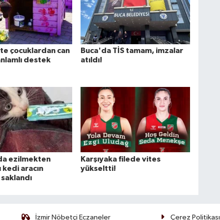
te çocuklardan can
Buca'da TİS tamam, imzalar
anlamlı destek
atıldı!
da ezilmekten
Karşıyaka filede vites
 kedi aracın
yükseltti!
saklandı
İzmir Nöbetçi Eczaneler
Çerez Politikası