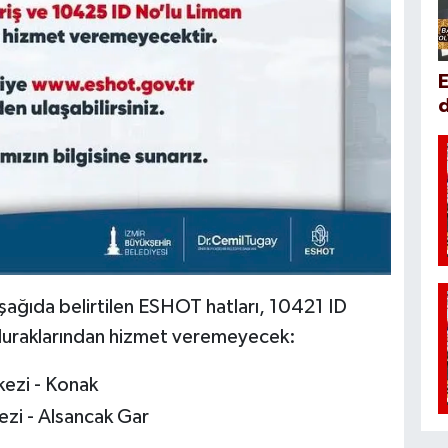
d
aşağıda belirtilen ESHOT hatları, 10421 ID
 duraklarından hizmet veremeyecek:
ezi - Konak
zi - Alsancak Gar