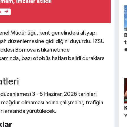
mam, imzalar atıldı!
e
nel Müdürlüğü, kent genelindeki altyapı
B
rgah düzenlemesine gidildiğini duyurdu. İZSU
a
ddesi Bornova istikametinde
amında, bazı otobüs hatları belirli duraklara
tleri
 düzenlemesi 3 - 6 Haziran 2026 tarihleri
n mağdur olmaması adına çalışmalar, trafiğin
K
i arasında yürütülecek.
v
klar