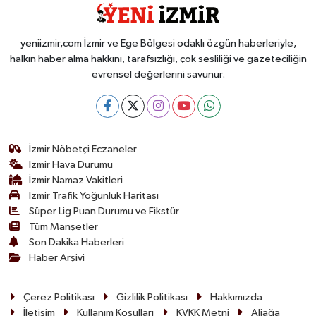
yeniizmir,com İzmir ve Ege Bölgesi odaklı özgün haberleriyle,
halkın haber alma hakkını, tarafsızlığı, çok sesliliği ve gazeteciliğin
evrensel değerlerini savunur.
İzmir Nöbetçi Eczaneler
İzmir Hava Durumu
İzmir Namaz Vakitleri
İzmir Trafik Yoğunluk Haritası
Süper Lig Puan Durumu ve Fikstür
Tüm Manşetler
Son Dakika Haberleri
Haber Arşivi
Çerez Politikası
Gizlilik Politikası
Hakkımızda
İletişim
Kullanım Koşulları
KVKK Metni
Aliağa