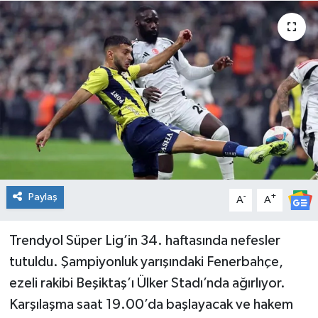
Spor
Teknoloji
Tatil ve Seyahat
Çevre
Okul Gazetesi
Paylaş
-
+
A
A
Trendyol Süper Lig’in 34. haftasında nefesler
tutuldu. Şampiyonluk yarışındaki Fenerbahçe,
ezeli rakibi Beşiktaş’ı Ülker Stadı’nda ağırlıyor.
Karşılaşma saat 19.00’da başlayacak ve hakem