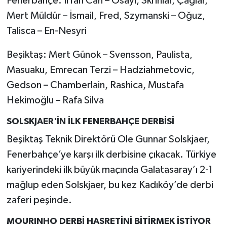
Fenerbahçe: İrfan Can – Osayi, Skriniar, Çağlar,
Mert Müldür – İsmail, Fred, Szymanski – Oğuz,
Talisca – En-Nesyri
Beşiktaş: Mert Günok – Svensson, Paulista,
Masuaku, Emrecan Terzi – Hadziahmetovic,
Gedson – Chamberlain, Rashica, Mustafa
Hekimoğlu – Rafa Silva
SOLSKJAER'İN İLK FENERBAHÇE DERBİSİ
Beşiktaş Teknik Direktörü Ole Gunnar Solskjaer,
Fenerbahçe’ye karşı ilk derbisine çıkacak. Türkiye
kariyerindeki ilk büyük maçında Galatasaray’ı 2-1
mağlup eden Solskjaer, bu kez Kadıköy’de derbi
zaferi peşinde.
MOURINHO DERBİ HASRETİNİ BİTİRMEK İSTİYOR