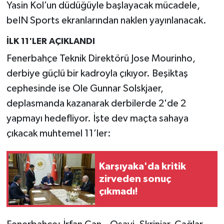
Yasin Kol’un düdüğüyle başlayacak mücadele,
beIN Sports ekranlarından naklen yayınlanacak.
İLK 11'LER AÇIKLANDI
Fenerbahçe Teknik Direktörü Jose Mourinho,
derbiye güçlü bir kadroyla çıkıyor. Beşiktaş
cephesinde ise Ole Gunnar Solskjaer,
deplasmanda kazanarak derbilerde 2'de 2
yapmayı hedefliyor. İşte dev maçta sahaya
çıkacak muhtemel 11’ler:
Karşıyaka'da kritik
zirveden sonuç
çıkmadı!