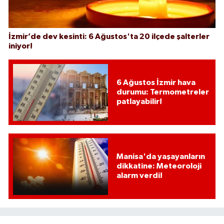
İzmir’de dev kesinti: 6 Ağustos'ta 20 ilçede şalterler
iniyor!
6 Ağustos İzmir hava
durumu: Termometreler
patlayabilir!
Manisa'da yaşayanların
dikkatine: Meteoroloji
alarm verdi!