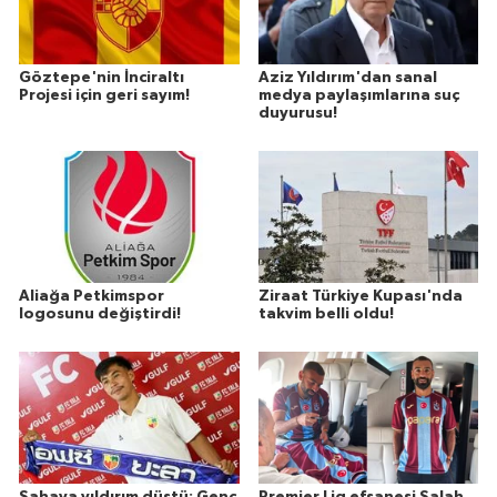
Göztepe'nin İnciraltı
Aziz Yıldırım'dan sanal
Projesi için geri sayım!
medya paylaşımlarına suç
duyurusu!
Aliağa Petkimspor
Ziraat Türkiye Kupası'nda
logosunu değiştirdi!
takvim belli oldu!