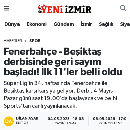
Dünya
İzmir Nöbetçi Eczaneler
Dünya
Ekonomi
Gündem
İzmir
Sağlık
Siy
Ekonomi
İzmir Hava Durumu
HABERLER
SPOR
Fenerbahçe - Beşiktaş
Gündem
İzmir Namaz Vakitleri
derbisinde geri sayım
İzmir
İzmir Trafik Yoğunluk Haritası
başladı! İlk 11'ler belli oldu
Sağlık
Süper Lig Puan Durumu ve Fikstür
Süper Lig'in 34. haftasında Fenerbahçe ile
Beşiktaş karşı karşıya geliyor. Derbi, 4 Mayıs
Siyaset
Tüm Manşetler
Pazar günü saat 19.00’da başlayacak ve beIN
Sports’tan canlı yayınlanacak.
Magazin
Son Dakika Haberleri
DILAN AŞAR
04.05.2025 - 18:08
06.05.2026 - 17:09
EDITÖR
YAYINLANMA
GÜNCELLEME
Resmi İlanlar
Haber Arşivi